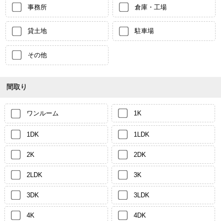
事務所
倉庫・工場
貸土地
駐車場
その他
間取り
ワンルーム
1K
1DK
1LDK
2K
2DK
2LDK
3K
3DK
3LDK
4K
4DK