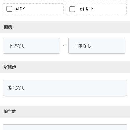
4LDK
それ以上
面積
～
駅徒歩
築年数