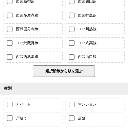
西武新宿線
西武狭山線
西武多摩湖線
西武拝島線
西武国分寺線
ＪＲ川越線
ＪＲ武蔵野線
ＪＲ八高線
西武西武園線
西武山口線
種別
アパート
マンション
戸建て
店舗