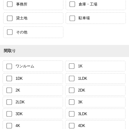
事務所
倉庫・工場
貸土地
駐車場
その他
間取り
ワンルーム
1K
1DK
1LDK
2K
2DK
2LDK
3K
3DK
3LDK
4K
4DK