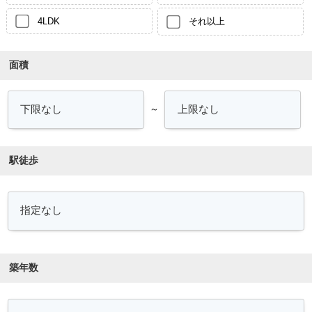
4LDK
それ以上
面積
～
駅徒歩
築年数