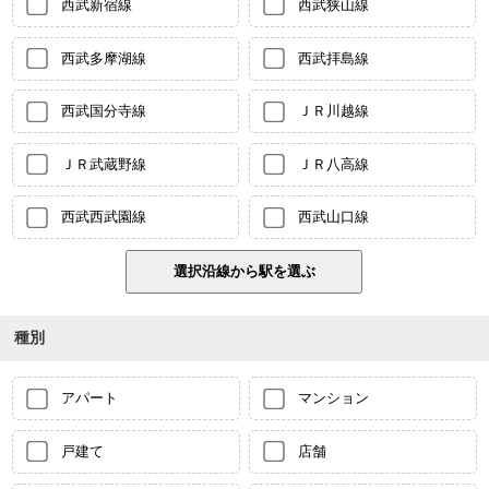
西武新宿線
西武狭山線
西武多摩湖線
西武拝島線
西武国分寺線
ＪＲ川越線
ＪＲ武蔵野線
ＪＲ八高線
西武西武園線
西武山口線
種別
アパート
マンション
戸建て
店舗