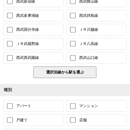
西武新宿線
西武狭山線
西武多摩湖線
西武拝島線
西武国分寺線
ＪＲ川越線
ＪＲ武蔵野線
ＪＲ八高線
西武西武園線
西武山口線
種別
アパート
マンション
戸建て
店舗