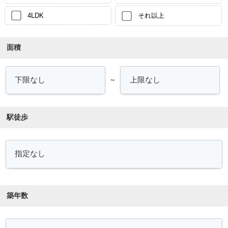
4LDK
それ以上
面積
～
駅徒歩
築年数