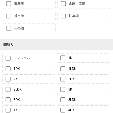
事務所
倉庫・工場
貸土地
駐車場
その他
間取り
ワンルーム
1K
1DK
1LDK
2K
2DK
2LDK
3K
3DK
3LDK
4K
4DK