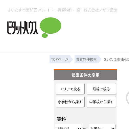
所沢賃貸TOP
賃貸管理業務
入居者様用ページTOP
売買物件一覧
無料売却査定
会社概要
ご来店予約
スタッフ紹介
お住まいの解約手続き
土地・空き家活用
購入時の諸費用
仲介手数料について
物件検索フォーム
入居中のマ
さいたま市浦和区 バルコニー 賃貸物件一覧｜株式会社ノザワ産業
必要な書類
売却の流れ
月極駐車場
ピタットハウス所沢店
事業用物件
ピタットハ
TOPページ
賃貸物件検索
さいたま市浦和区
検索条件の変更
所沢賃貸TOP
賃貸管理業務
入居者様用ページTOP
売買物件一覧
無料売却査定
会社概要
ご来店予約
スタッフ紹介
お住まいの解約手続き
土地・空き家活用
購入時の諸費用
仲介手数料について
物件検索フォーム
入居中のマ
エリアで絞る
沿線で絞る
必要な書類
売却の流れ
小学校から探す
中学校から探す
月極駐車場
ピタットハウス所沢店
事業用物件
ピタットハ
賃料
～