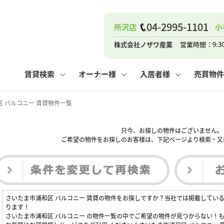
ナー
お知らせ
購入までの流れ
管理物件一覧
お気に入り
業者の選び方
その他の問合せ
住まいのトラブルQ&A
お客様の声
閲覧履歴
管理のご依頼
よくある質問
媒介契約の種類
スタッフブログ
お住まいの解約手続き
保存した検索条件
マンションVS
売却時の
個
04-2995-1101
所沢店
小
高く売るポイント
よくある質問
相続
株式会社ノザワ産業
営業時間：9:3
ウス小手指店
コンテナ
ピタットハウス新所沢店
賃貸検索
オーナー様
入居者様
売買物件
 バルコニー 賃貸物件一覧
只今、お探しの物件はございません。
ナー
お知らせ
購入までの流れ
空き家管理
お気に入り
業者の選び方
その他の問合せ
住まいのトラブルQ&A
お客様の声
管理物件一覧
閲覧履歴
よくある質問
媒介契約の種類
スタッフブログ
お住まいの解約手続き
保存した検索条件
管理のご依頼
マンションVS
売却時の
個
ご希望の物件をお探しのお客様は、下記ページより検索・又
高く売るポイント
よくある質問
相続
さいたま市浦和区 バルコニー 賃貸の物件をお探しですか？当社では掲載してい
ウス小手指店
コンテナ
ピタットハウス新所沢店
ります！
さいたま市浦和区 バルコニー の物件一覧の中でご希望の物件が見つからない！