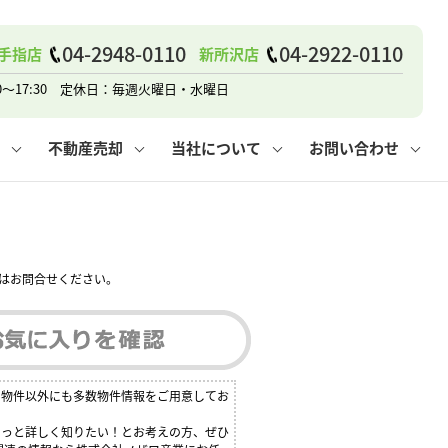
戸建て
諸費用
人情報保護方針
その他の問合せ
仲介と買取の違い
賃貸vs持ち家
04-2948-0110
04-2922-0110
手指店
新所沢店
0～17:30 定休日：毎週火曜日・水曜日
不動産売却
当社について
お問い合わせ
戸建て
諸費用
人情報保護方針
無料賃料査定
その他の問合せ
仲介と買取の違い
賃貸vs持ち家
採用情報
無料売却査定
はお問合せください。
る物件以外にも多数物件情報をご用意してお
もっと詳しく知りたい！とお考えの方、ぜひ