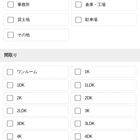
事務所
倉庫・工場
貸土地
駐車場
その他
間取り
ワンルーム
1K
1DK
1LDK
2K
2DK
2LDK
3K
3DK
3LDK
4K
4DK