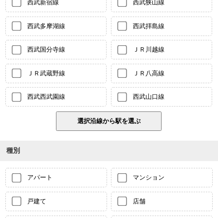
西武新宿線
西武狭山線
西武多摩湖線
西武拝島線
西武国分寺線
ＪＲ川越線
ＪＲ武蔵野線
ＪＲ八高線
西武西武園線
西武山口線
種別
アパート
マンション
戸建て
店舗