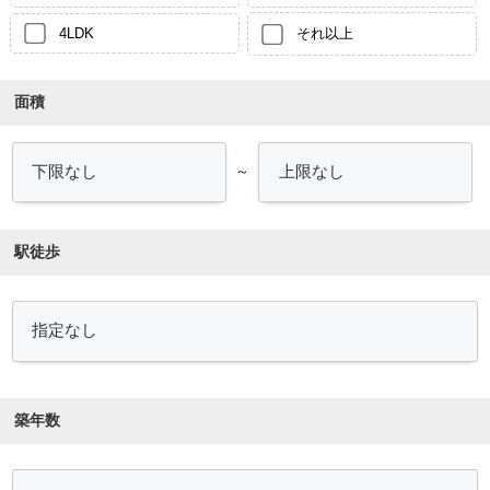
4LDK
それ以上
面積
～
駅徒歩
築年数