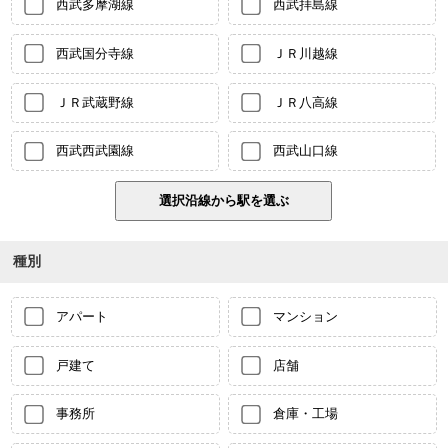
西武多摩湖線
西武拝島線
西武国分寺線
ＪＲ川越線
ＪＲ武蔵野線
ＪＲ八高線
西武西武園線
西武山口線
種別
アパート
マンション
戸建て
店舗
事務所
倉庫・工場