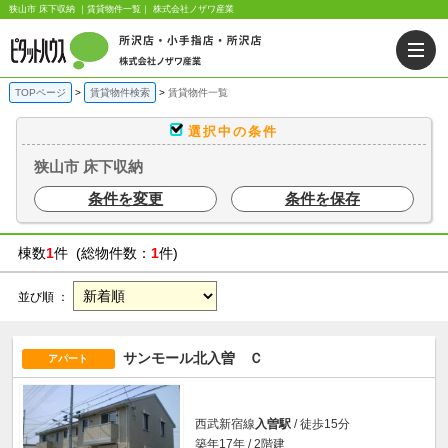
狭山市 床下収納 ｜賃貸物件一覧｜ 株式会社ノザワ産業
TOPページ
賃貸物件検索
賃貸物件一覧
選択中の条件
狭山市 床下収納
条件を変更
条件を保存
棟数
1
件 (総物件数：
1
件)
並び順 ：
サンモール北入曽 Ｃ
アパート
西武新宿線
入曽駅
/ 徒歩15分
築年17年 / 2階建