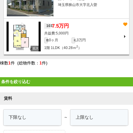
埼玉県狭山市大字北入曽
7.5万円
103
5,000円
0ヶ月
3万円
敷
礼
2
1階
1LDK（40.28ｍ
）
棟数
1
件 (総物件数：
1
件)
条件を絞り込む
賃料
～