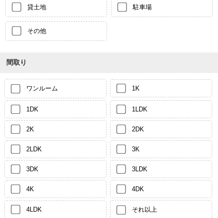
貸土地
駐車場
その他
間取り
ワンルーム
1K
1DK
1LDK
2K
2DK
2LDK
3K
3DK
3LDK
4K
4DK
4LDK
それ以上