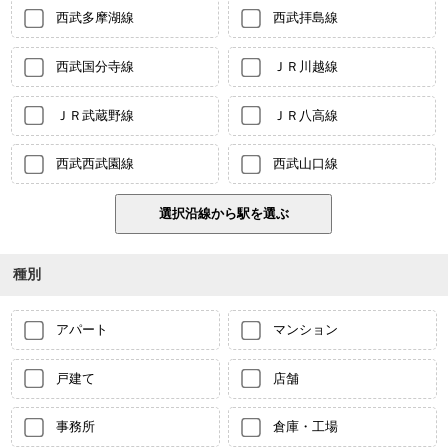
西武多摩湖線
西武拝島線
西武国分寺線
ＪＲ川越線
ＪＲ武蔵野線
ＪＲ八高線
西武西武園線
西武山口線
種別
アパート
マンション
戸建て
店舗
事務所
倉庫・工場