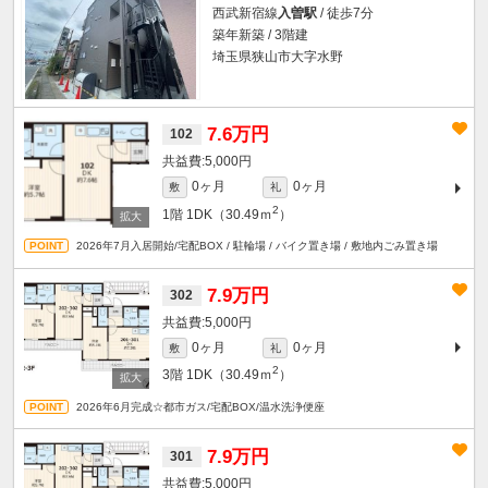
西武新宿線
入曽駅
/ 徒歩7分
築年新築 / 3階建
埼玉県狭山市大字水野
7.6万円
102
5,000円
0ヶ月
0ヶ月
敷
礼
2
1階
1DK（30.49ｍ
）
2026年7月入居開始/宅配BOX / 駐輪場 / バイク置き場 / 敷地内ごみ置き場
7.9万円
302
5,000円
0ヶ月
0ヶ月
敷
礼
2
3階
1DK（30.49ｍ
）
2026年6月完成☆都市ガス/宅配BOX/温水洗浄便座
7.9万円
301
5,000円