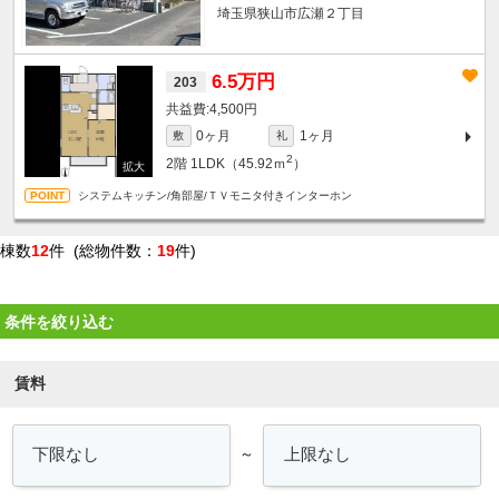
埼玉県狭山市広瀬２丁目
6.5万円
203
4,500円
0ヶ月
1ヶ月
敷
礼
2
2階
1LDK（45.92ｍ
）
システムキッチン/角部屋/ＴＶモニタ付きインターホン
棟数
12
件 (総物件数：
19
件)
条件を絞り込む
賃料
～