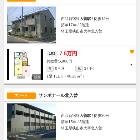
西武新宿線
入曽駅
/ 徒歩15分
築年17年 / 2階建
埼玉県狭山市大字北入曽
7.5万円
103
5,000円
0ヶ月
3万円
敷
礼
2
1階
1LDK（40.28ｍ
）
サンボナール北入曽
アパート
西武新宿線
入曽駅
/ 徒歩20分
築年15年 / 3階建
埼玉県狭山市大字北入曽