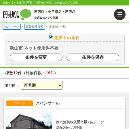
狭山市 ネット使用料不要 ｜賃貸物件一覧｜ 株式会社ノザワ産業
TOPページ
賃貸物件検索
賃貸物件一覧
選択中の条件
狭山市 ネット使用料不要
条件を変更
条件を保存
棟数
12
件 (総物件数：
19
件)
並び順 ：
アバンサール
アパート
西武池袋線
入間市駅
/ 徒歩11分
築年24年 / 2階建