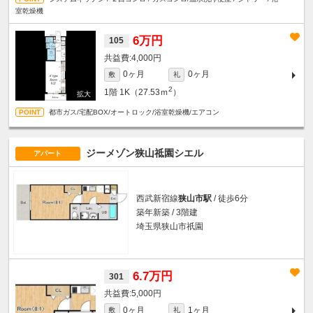
室乾燥機
6万円
105
4,000円
0ヶ月
0ヶ月
敷
礼
2
1階
1K（27.53ｍ
）
都市ガス/宅配BOX/オートロック/浴室乾燥機/エアコン
ジーメゾン狭山祗園シエル
アパート
西武新宿線
狭山市駅
/ 徒歩6分
築年新築 / 3階建
埼玉県狭山市祇園
6.7万円
301
5,000円
0ヶ月
1ヶ月
敷
礼