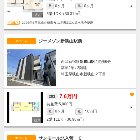
0ヶ月
0ヶ月
敷
礼
2
3階
1DK（30.31ｍ
）
2026年6月完成☆都市ガス/宅配BOX/温水洗浄便座
ジーメゾン新狭山駅前
アパート
西武新宿線
新狭山駅
/ 徒歩6分
築年2年 / 3階建
埼玉県狭山市新狭山２丁目
7.6万円
203
5,000円
0ヶ月
7.6万円
敷
礼
2
2階
1LDK（36.98ｍ
）
サンモール北入曽 Ｃ
アパート