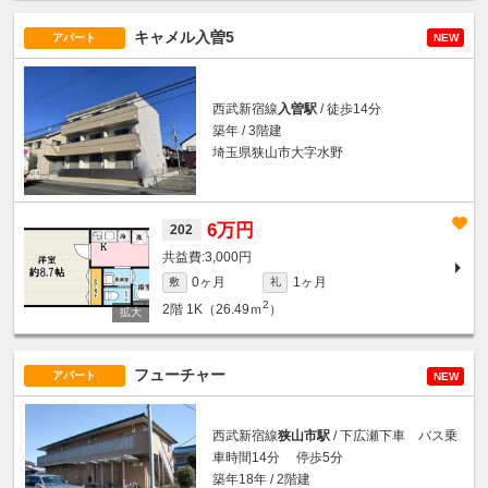
キャメル入曽5
アパート
NEW
西武新宿線
入曽駅
/ 徒歩14分
築年 / 3階建
埼玉県狭山市大字水野
6万円
202
3,000円
0ヶ月
1ヶ月
敷
礼
2
2階
1K（26.49ｍ
）
フューチャー
アパート
NEW
西武新宿線
狭山市駅
/ 下広瀬下車 バス乗
車時間14分 停歩5分
築年18年 / 2階建