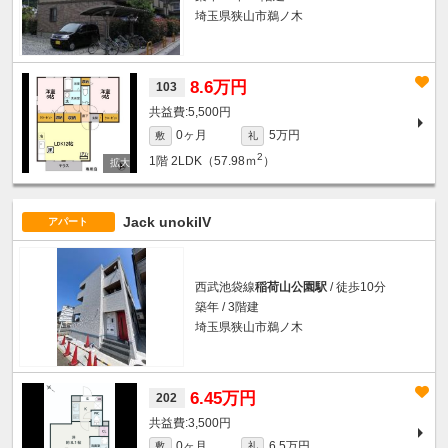
埼玉県狭山市鵜ノ木
8.6万円
103
5,500円
0ヶ月
5万円
敷
礼
2
1階
2LDK（57.98ｍ
）
Jack unokiIV
アパート
西武池袋線
稲荷山公園駅
/ 徒歩10分
築年 / 3階建
埼玉県狭山市鵜ノ木
6.45万円
202
3,500円
0ヶ月
6.5万円
敷
礼