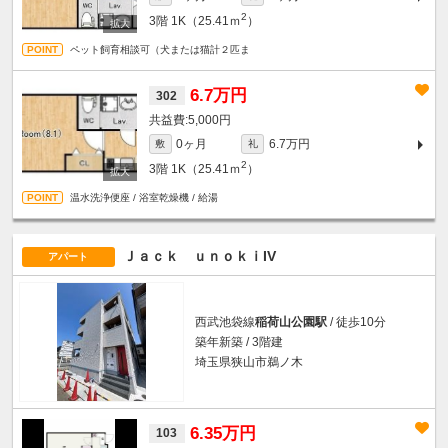
2
3階
1K（25.41ｍ
）
ペット飼育相談可（犬または猫計２匹ま
6.7万円
302
5,000円
0ヶ月
6.7万円
敷
礼
2
3階
1K（25.41ｍ
）
温水洗浄便座 / 浴室乾燥機 / 給湯
Ｊａｃｋ ｕｎｏｋｉIV
アパート
西武池袋線
稲荷山公園駅
/ 徒歩10分
築年新築 / 3階建
埼玉県狭山市鵜ノ木
6.35万円
103