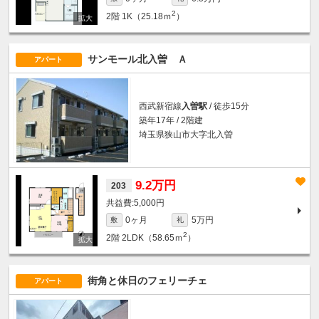
2
2階
1K（25.18ｍ
）
サンモール北入曽 Ａ
アパート
西武新宿線
入曽駅
/ 徒歩15分
築年17年 / 2階建
埼玉県狭山市大字北入曽
9.2万円
203
5,000円
0ヶ月
5万円
敷
礼
2
2階
2LDK（58.65ｍ
）
街角と休日のフェリーチェ
アパート