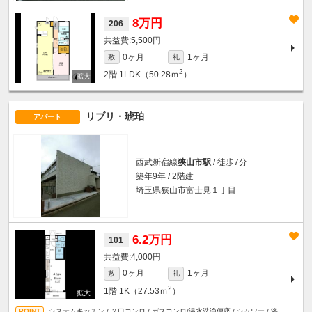
8万円
206
5,500円
0ヶ月
1ヶ月
敷
礼
2
2階
1LDK（50.28ｍ
）
リブリ・琥珀
アパート
西武新宿線
狭山市駅
/ 徒歩7分
築年9年 / 2階建
埼玉県狭山市富士見１丁目
6.2万円
101
4,000円
0ヶ月
1ヶ月
敷
礼
2
1階
1K（27.53ｍ
）
システムキッチン / ２口コンロ / ガスコンロ/温水洗浄便座 / シャワー / 浴