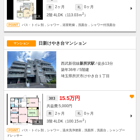
2ヶ月
0ヶ月
敷
礼
2
2階
4LDK（113.03ｍ
）
バス・トイレ別，シャワー，浴室乾燥，洗面台，シャワー付洗面台
日新けやき台マンション
マンション
西武新宿線
新所沢駅
/ 徒歩13分
築年36年 / 5階建
埼玉県所沢市けやき台１丁目
15.5万円
303
5,000円
2ヶ月
0ヶ月
敷
礼
2
3階
4LDK（100.15ｍ
）
バス・トイレ別，シャワー，温水洗浄便座，洗面所，洗面台，シャンプー
ドレッサー