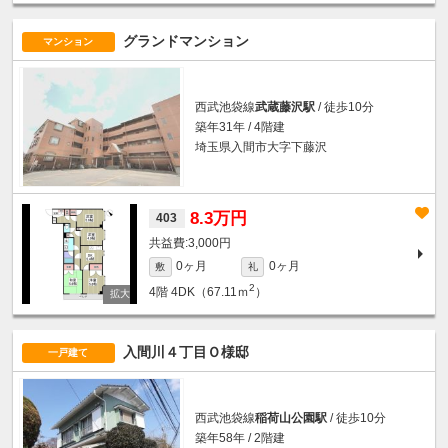
グランドマンション
マンション
西武池袋線
武蔵藤沢駅
/ 徒歩10分
築年31年 / 4階建
埼玉県入間市大字下藤沢
8.3万円
403
3,000円
0ヶ月
0ヶ月
敷
礼
2
4階
4DK（67.11ｍ
）
入間川４丁目Ｏ様邸
一戸建て
西武池袋線
稲荷山公園駅
/ 徒歩10分
築年58年 / 2階建