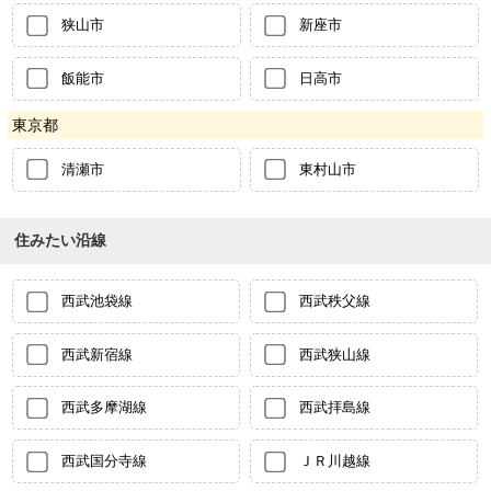
狭山市
新座市
飯能市
日高市
東京都
清瀬市
東村山市
住みたい沿線
西武池袋線
西武秩父線
西武新宿線
西武狭山線
西武多摩湖線
西武拝島線
西武国分寺線
ＪＲ川越線