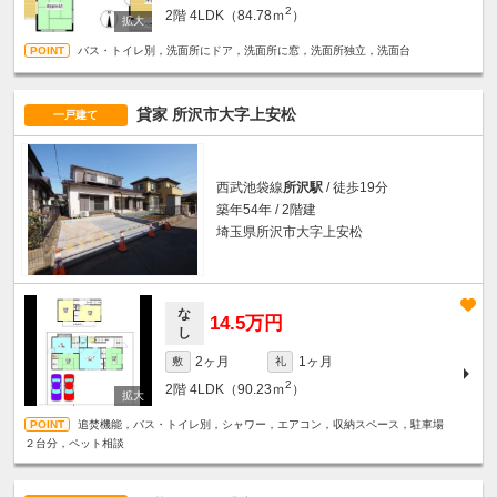
2
2階
4LDK（84.78ｍ
）
バス・トイレ別，洗面所にドア，洗面所に窓，洗面所独立，洗面台
貸家 所沢市大字上安松
一戸建て
西武池袋線
所沢駅
/ 徒歩19分
築年54年 / 2階建
埼玉県所沢市大字上安松
な
14.5万円
し
2ヶ月
1ヶ月
敷
礼
2
2階
4LDK（90.23ｍ
）
追焚機能，バス・トイレ別，シャワー，エアコン，収納スペース，駐車場
２台分，ペット相談