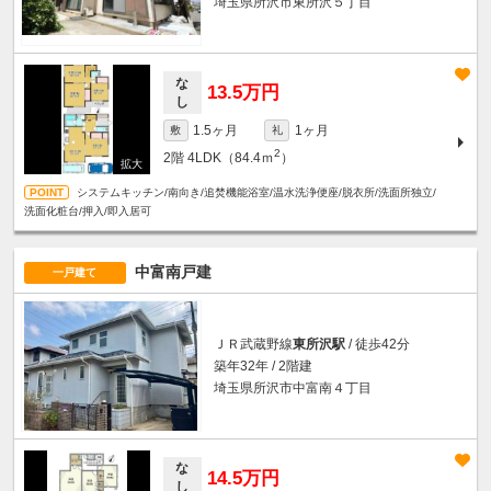
埼玉県所沢市東所沢５丁目
な
13.5万円
し
1.5ヶ月
1ヶ月
敷
礼
2
2階
4LDK（84.4ｍ
）
システムキッチン/南向き/追焚機能浴室/温水洗浄便座/脱衣所/洗面所独立/
洗面化粧台/押入/即入居可
中富南戸建
一戸建て
ＪＲ武蔵野線
東所沢駅
/ 徒歩42分
築年32年 / 2階建
埼玉県所沢市中富南４丁目
な
14.5万円
し