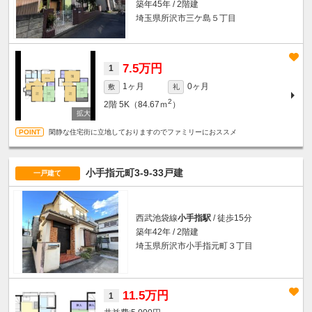
築年45年 / 2階建
埼玉県所沢市三ケ島５丁目
7.5万円
1
1ヶ月
0ヶ月
敷
礼
2
2階
5K（84.67ｍ
）
閑静な住宅街に立地しておりますのでファミリーにおススメ
小手指元町3-9-33戸建
一戸建て
西武池袋線
小手指駅
/ 徒歩15分
築年42年 / 2階建
埼玉県所沢市小手指元町３丁目
11.5万円
1