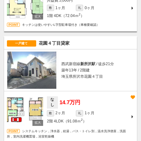
5,000円
1ヶ月
0ヶ月
敷
礼
2
1階
4DK（72.04ｍ
）
キッチンは使いやすいL字型駐車場付き（車種要確認）
花園４丁目貸家
一戸建て
西武新宿線
新所沢駅
/ 徒歩21分
築年13年 / 2階建
埼玉県所沢市花園４丁目
な
14.7万円
し
2ヶ月
1ヶ月
敷
礼
2
2階
4LDK（91.08ｍ
）
システムキッチン，浄水器，給湯，バス・トイレ別，温水洗浄便座，洗面
所，室内洗濯機置場，浴室乾燥機