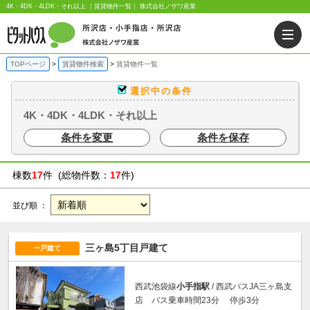
4K・4DK・4LDK・それ以上 ｜賃貸物件一覧｜ 株式会社ノザワ産業
TOPページ
賃貸物件検索
賃貸物件一覧
選択中の条件
4K・4DK・4LDK・それ以上
条件を変更
条件を保存
棟数
17
件 (総物件数：
17
件)
並び順 ：
三ヶ島5丁目戸建て
一戸建て
西武池袋線
小手指駅
/ 西武バスJA三ヶ島支
店 バス乗車時間23分 停歩3分