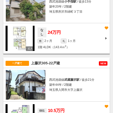
西武池袋線
小手指駅
/ 徒歩13分
築年20年 / 2階建
埼玉県所沢市緑町３丁目
な
24万円
し
2ヶ月
1ヶ月
敷
礼
2
1階
4LDK（143.4ｍ
）
上藤沢305-22戸建
一戸建て
NEW
西武池袋線
武蔵藤沢駅
/ 徒歩21分
築年44年 / 2階建
埼玉県入間市大字上藤沢
10.5万円
001