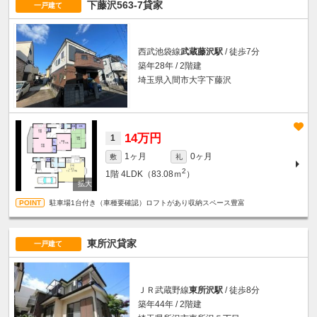
下藤沢563-7貸家
一戸建て
西武池袋線
武蔵藤沢駅
/ 徒歩7分
築年28年 / 2階建
埼玉県入間市大字下藤沢
14万円
1
1ヶ月
0ヶ月
敷
礼
2
1階
4LDK（83.08ｍ
）
駐車場1台付き（車種要確認）ロフトがあり収納スペース豊富
東所沢貸家
一戸建て
ＪＲ武蔵野線
東所沢駅
/ 徒歩8分
築年44年 / 2階建