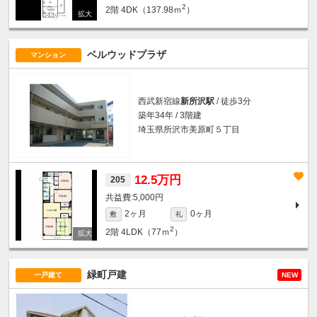
2
2階
4DK（137.98ｍ
）
ベルウッドプラザ
マンション
西武新宿線
新所沢駅
/ 徒歩3分
築年34年 / 3階建
埼玉県所沢市美原町５丁目
12.5万円
205
5,000円
2ヶ月
0ヶ月
敷
礼
2
2階
4LDK（77ｍ
）
緑町戸建
一戸建て
NEW