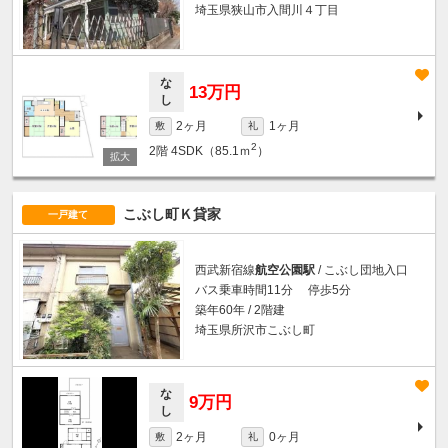
埼玉県狭山市入間川４丁目
な
13万円
し
2ヶ月
1ヶ月
敷
礼
2
2階
4SDK（85.1ｍ
）
こぶし町Ｋ貸家
一戸建て
西武新宿線
航空公園駅
/ こぶし団地入口
バス乗車時間11分 停歩5分
築年60年 / 2階建
埼玉県所沢市こぶし町
な
9万円
し
2ヶ月
0ヶ月
敷
礼