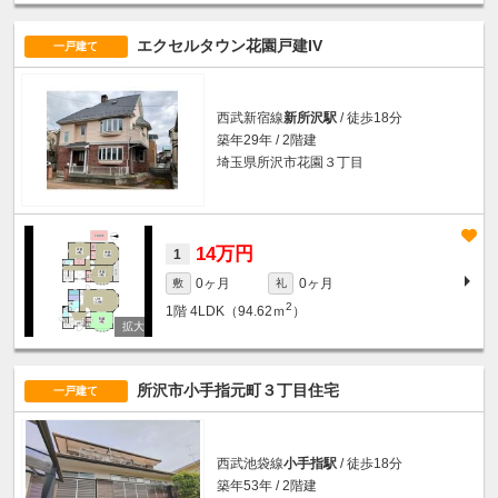
エクセルタウン花園戸建IV
一戸建て
西武新宿線
新所沢駅
/ 徒歩18分
築年29年 / 2階建
埼玉県所沢市花園３丁目
14万円
1
0ヶ月
0ヶ月
敷
礼
2
1階
4LDK（94.62ｍ
）
所沢市小手指元町３丁目住宅
一戸建て
西武池袋線
小手指駅
/ 徒歩18分
築年53年 / 2階建