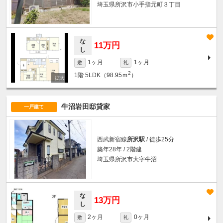
埼玉県所沢市小手指元町３丁目
な
11万円
し
1ヶ月
1ヶ月
敷
礼
2
1階
5LDK（98.95ｍ
）
牛沼岩田邸貸家
一戸建て
西武新宿線
所沢駅
/ 徒歩25分
築年28年 / 2階建
埼玉県所沢市大字牛沼
な
13万円
し
2ヶ月
0ヶ月
敷
礼