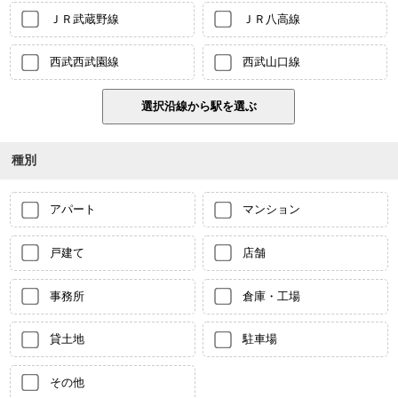
ＪＲ武蔵野線
ＪＲ八高線
西武西武園線
西武山口線
種別
アパート
マンション
戸建て
店舗
事務所
倉庫・工場
貸土地
駐車場
その他