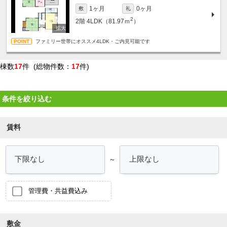
1ヶ月
0ヶ月
敷
礼
2
2階
4LDK（81.97ｍ
）
ファミリー世帯にオススメ4LDK・ご内見可能です
棟数
17
件 (総物件数：
17
件)
条件を絞り込む
賃料
～
管理費・共益費込み
敷金