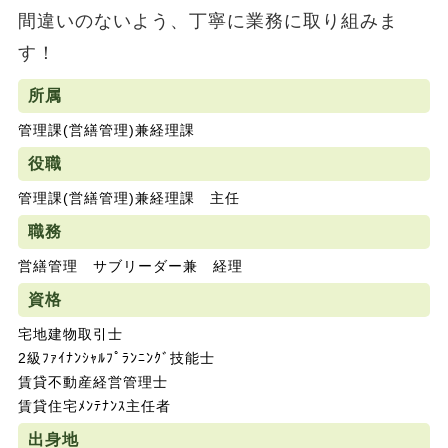
間違いのないよう、丁寧に業務に取り組みま
す！
所属
管理課(営繕管理)兼経理課
役職
管理課(営繕管理)兼経理課 主任
職務
営繕管理 サブリーダー兼 経理
資格
宅地建物取引士
2級ﾌｧｲﾅﾝｼｬﾙﾌﾟﾗﾝﾆﾝｸﾞ技能士
賃貸不動産経営管理士
賃貸住宅ﾒﾝﾃﾅﾝｽ主任者
出身地