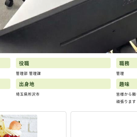
役職
職務
管理部 管理課
管理
出身地
趣味
埼玉県所沢市
皆様から頼
頑張ります