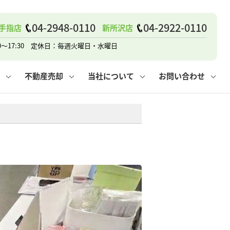
戸建て
諸費用
人情報保護方針
その他の問合せ
仲介と買取の違い
賃貸vs持ち家
04-2948-0110
04-2922-0110
手指店
新所沢店
0～17:30 定休日：毎週火曜日・水曜日
不動産売却
当社について
お問い合わせ
戸建て
諸費用
人情報保護方針
無料賃料査定
その他の問合せ
仲介と買取の違い
賃貸vs持ち家
採用情報
無料売却査定