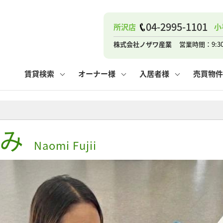
ナー
お知らせ
購入までの流れ
管理物件一覧
お気に入り
業者の選び方
その他の問合せ
住まいのトラブルQ&A
お客様の声
閲覧履歴
管理のご依頼
よくある質問
媒介契約の種類
スタッフブログ
お住まいの解約手続き
保存した検索条件
マンションVS
売却時の
個
04-2995-1101
所沢店
小
高く売るポイント
よくある質問
相続
株式会社ノザワ産業
営業時間：9:3
ウス小手指店
コンテナ
ピタットハウス新所沢店
賃貸検索
オーナー様
入居者様
売買物件
み
ナー
お知らせ
購入までの流れ
空き家管理
お気に入り
業者の選び方
その他の問合せ
住まいのトラブルQ&A
お客様の声
管理物件一覧
閲覧履歴
よくある質問
媒介契約の種類
スタッフブログ
お住まいの解約手続き
保存した検索条件
管理のご依頼
マンションVS
売却時の
個
Naomi Fujii
高く売るポイント
よくある質問
相続
ウス小手指店
コンテナ
ピタットハウス新所沢店