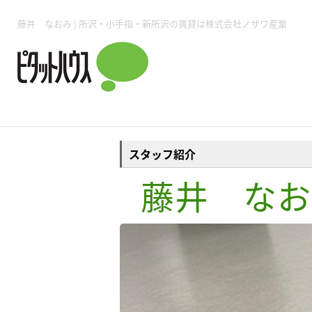
所沢賃貸TOP
賃貸管理業務
入居者様用ページTOP
売買物件一覧
無料売却査定
会社概要
ご来店予約
スタッフ紹介
お住まいの解約手続き
土地・空き家活用
購入時の諸費用
仲介手数料について
物件検索フォーム
入居中のマ
藤井 なおみ | 所沢・小手指・新所沢の賃貸は株式会社ノザワ産業
必要な書類
売却の流れ
月極駐車場
ピタットハウス所沢店
事業用物件
ピタットハ
スタッフ紹介
藤井 なお
所沢賃貸TOP
賃貸管理業務
入居者様用ページTOP
売買物件一覧
無料売却査定
会社概要
ご来店予約
スタッフ紹介
お住まいの解約手続き
土地・空き家活用
購入時の諸費用
仲介手数料について
物件検索フォーム
入居中のマ
必要な書類
売却の流れ
月極駐車場
ピタットハウス所沢店
事業用物件
ピタットハ