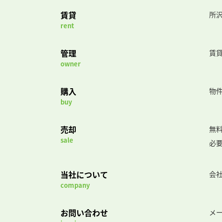
賃貸
所沢
rent
管理
賃
owner
購入
物
buy
売却
無
sale
必
当社について
会
company
お問い合わせ
メ