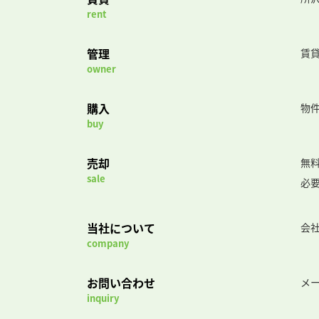
rent
管理
賃
owner
購入
物
buy
売却
無
sale
必
当社について
会
company
お問い合わせ
メ
inquiry