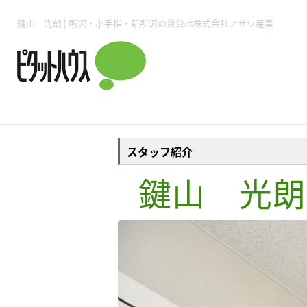
所沢賃貸TOP
賃貸管理業務
入居者様用ページTOP
売買物件一覧
無料売却査定
会社概要
ご来店予約
スタッフ紹介
お住まいの解約手続き
土地・空き家活用
購入時の諸費用
仲介手数料について
物件検索フォーム
入居中のマ
鍵山 光朗 | 所沢・小手指・新所沢の賃貸は株式会社ノザワ産業
必要な書類
売却の流れ
月極駐車場
ピタットハウス所沢店
事業用物件
ピタットハ
スタッフ紹介
鍵山 光朗
所沢賃貸TOP
賃貸管理業務
入居者様用ページTOP
売買物件一覧
無料売却査定
会社概要
ご来店予約
スタッフ紹介
お住まいの解約手続き
土地・空き家活用
購入時の諸費用
仲介手数料について
物件検索フォーム
入居中のマ
必要な書類
売却の流れ
月極駐車場
ピタットハウス所沢店
事業用物件
ピタットハ