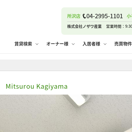
ナー
お知らせ
購入までの流れ
管理物件一覧
お気に入り
業者の選び方
その他の問合せ
住まいのトラブルQ&A
お客様の声
閲覧履歴
管理のご依頼
よくある質問
媒介契約の種類
スタッフブログ
お住まいの解約手続き
保存した検索条件
マンションVS
売却時の
個
04-2995-1101
所沢店
小
高く売るポイント
よくある質問
相続
株式会社ノザワ産業
営業時間：9:3
ウス小手指店
コンテナ
ピタットハウス新所沢店
賃貸検索
オーナー様
入居者様
売買物件
ナー
お知らせ
購入までの流れ
空き家管理
お気に入り
業者の選び方
その他の問合せ
住まいのトラブルQ&A
お客様の声
管理物件一覧
閲覧履歴
よくある質問
媒介契約の種類
スタッフブログ
お住まいの解約手続き
保存した検索条件
管理のご依頼
マンションVS
売却時の
個
Mitsurou Kagiyama
高く売るポイント
よくある質問
相続
ウス小手指店
コンテナ
ピタットハウス新所沢店