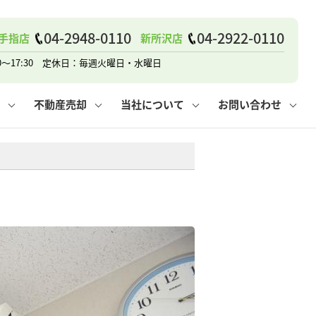
戸建て
諸費用
人情報保護方針
その他の問合せ
仲介と買取の違い
賃貸vs持ち家
04-2948-0110
04-2922-0110
手指店
新所沢店
0～17:30 定休日：毎週火曜日・水曜日
不動産売却
当社について
お問い合わせ
戸建て
諸費用
人情報保護方針
無料賃料査定
その他の問合せ
仲介と買取の違い
賃貸vs持ち家
採用情報
無料売却査定