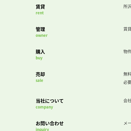
賃貸
所沢
rent
管理
賃
owner
購入
物
buy
売却
無
sale
必
当社について
会
company
お問い合わせ
メ
inquiry