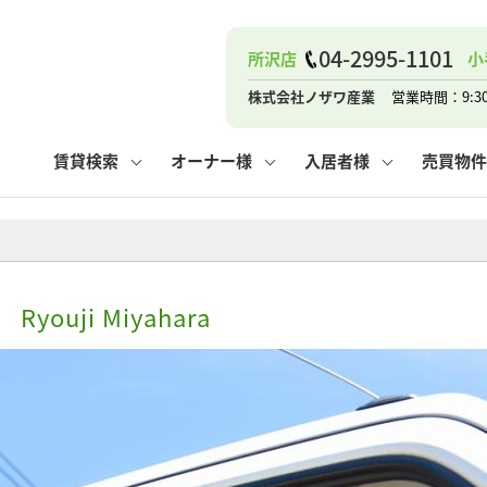
ナー
お知らせ
購入までの流れ
管理物件一覧
お気に入り
業者の選び方
その他の問合せ
住まいのトラブルQ&A
お客様の声
閲覧履歴
管理のご依頼
よくある質問
媒介契約の種類
スタッフブログ
お住まいの解約手続き
保存した検索条件
マンションVS
売却時の
個
04-2995-1101
所沢店
小
高く売るポイント
よくある質問
相続
株式会社ノザワ産業
営業時間：9:3
ウス小手指店
コンテナ
ピタットハウス新所沢店
賃貸検索
オーナー様
入居者様
売買物件
ナー
お知らせ
購入までの流れ
空き家管理
お気に入り
業者の選び方
その他の問合せ
住まいのトラブルQ&A
お客様の声
管理物件一覧
閲覧履歴
よくある質問
媒介契約の種類
スタッフブログ
お住まいの解約手続き
保存した検索条件
管理のご依頼
マンションVS
売却時の
個
Ryouji Miyahara
高く売るポイント
よくある質問
相続
ウス小手指店
コンテナ
ピタットハウス新所沢店