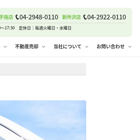
戸建て
諸費用
人情報保護方針
その他の問合せ
仲介と買取の違い
賃貸vs持ち家
04-2948-0110
04-2922-0110
手指店
新所沢店
0～17:30 定休日：毎週火曜日・水曜日
不動産売却
当社について
お問い合わせ
戸建て
諸費用
人情報保護方針
無料賃料査定
その他の問合せ
仲介と買取の違い
賃貸vs持ち家
採用情報
無料売却査定