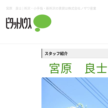
所沢賃貸TOP
賃貸管理業務
入居者様用ページTOP
売買物件一覧
無料売却査定
会社概要
ご来店予約
スタッフ紹介
お住まいの解約手続き
土地・空き家活用
購入時の諸費用
仲介手数料について
物件検索フォーム
入居中のマ
宮原 良士 | 所沢・小手指・新所沢の賃貸は株式会社ノザワ産業
必要な書類
売却の流れ
月極駐車場
ピタットハウス所沢店
事業用物件
ピタットハ
スタッフ紹介
宮原 良士
所沢賃貸TOP
賃貸管理業務
入居者様用ページTOP
売買物件一覧
無料売却査定
会社概要
ご来店予約
スタッフ紹介
お住まいの解約手続き
土地・空き家活用
購入時の諸費用
仲介手数料について
物件検索フォーム
入居中のマ
必要な書類
売却の流れ
月極駐車場
ピタットハウス所沢店
事業用物件
ピタットハ