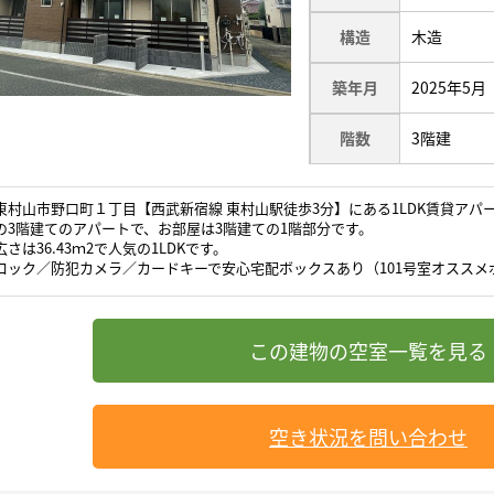
構造
木造
築年月
2025年5月
階数
3階建
東村山市野口町１丁目【西武新宿線 東村山駅徒歩3分】にある1LDK賃貸アパ
の3階建てのアパートで、お部屋は3階建ての1階部分です。
さは36.43ｍ2で人気の1LDKです。
ロック／防犯カメラ／カードキーで安心宅配ボックスあり（101号室オススメ
空き状況を問い合わせ