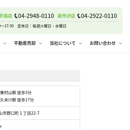
戸建て
諸費用
人情報保護方針
その他の問合せ
仲介と買取の違い
賃貸vs持ち家
04-2948-0110
04-2922-0110
手指店
新所沢店
0～17:30 定休日：毎週火曜日・水曜日
不動産売却
当社について
お問い合わせ
戸建て
諸費用
人情報保護方針
無料賃料査定
その他の問合せ
仲介と買取の違い
賃貸vs持ち家
採用情報
無料売却査定
東村山駅 徒歩3分
久米川駅 徒歩17分
市野口町１丁目22-7
ト