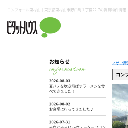
所沢賃貸TOP
賃貸管理業務
入居者様用ページTOP
売買物件一覧
無料売却査定
会社概要
ご来店予約
スタッフ紹介
お住まいの解約手続き
土地・空き家活用
購入時の諸費用
仲介手数料について
物件検索フォーム
入居中のマ
コンフォール東村山｜東京都東村山市野口町１丁目22-7の賃貸物件情報
必要な書類
売却の流れ
月極駐車場
ピタットハウス所沢店
事業用物件
ピタットハ
お知らせ
ノザワ産
コン
所沢賃貸TOP
賃貸管理業務
入居者様用ページTOP
売買物件一覧
無料売却査定
会社概要
ご来店予約
スタッフ紹介
お住まいの解約手続き
土地・空き家活用
購入時の諸費用
仲介手数料について
物件検索フォーム
入居中のマ
必要な書類
売却の流れ
月極駐車場
ピタットハウス所沢店
事業用物件
ピタットハ