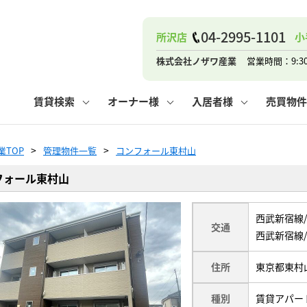
ナー
お知らせ
購入までの流れ
管理物件一覧
お気に入り
業者の選び方
その他の問合せ
住まいのトラブルQ&A
お客様の声
閲覧履歴
管理のご依頼
よくある質問
媒介契約の種類
スタッフブログ
お住まいの解約手続き
保存した検索条件
マンションVS
売却時の
個
04-2995-1101
所沢店
小
高く売るポイント
よくある質問
相続
株式会社ノザワ産業
営業時間：9:3
ウス小手指店
コンテナ
ピタットハウス新所沢店
賃貸検索
オーナー様
入居者様
売買物件
業TOP
管理物件一覧
コンフォール東村山
フォール東村山
ナー
お知らせ
購入までの流れ
空き家管理
お気に入り
業者の選び方
その他の問合せ
住まいのトラブルQ&A
お客様の声
管理物件一覧
閲覧履歴
よくある質問
媒介契約の種類
スタッフブログ
お住まいの解約手続き
保存した検索条件
管理のご依頼
マンションVS
売却時の
個
西武新宿線/
高く売るポイント
よくある質問
相続
交通
西武新宿線/
住所
東京都東村山
ウス小手指店
コンテナ
ピタットハウス新所沢店
種別
賃貸アパー