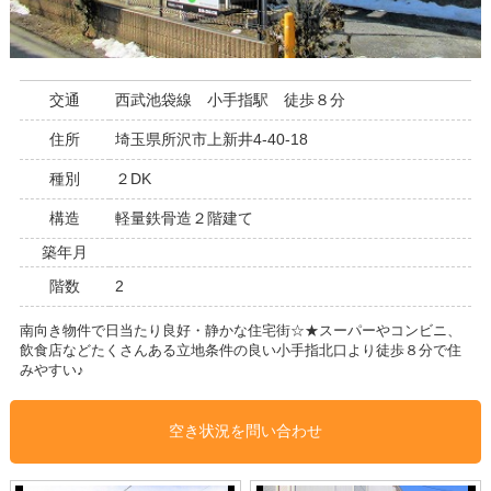
交通
西武池袋線 小手指駅 徒歩８分
住所
埼玉県所沢市上新井4-40-18
種別
２DK
構造
軽量鉄骨造２階建て
築年月
階数
2
南向き物件で日当たり良好・静かな住宅街☆★スーパーやコンビニ、
飲食店などたくさんある立地条件の良い小手指北口より徒歩８分で住
みやすい♪
空き状況を問い合わせ