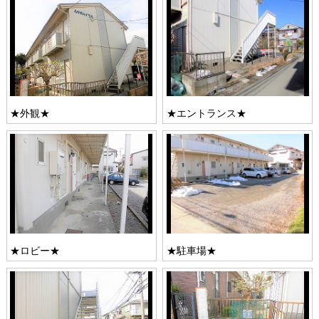
★外観★
★エントランス★
★ロビー★
★駐車場★