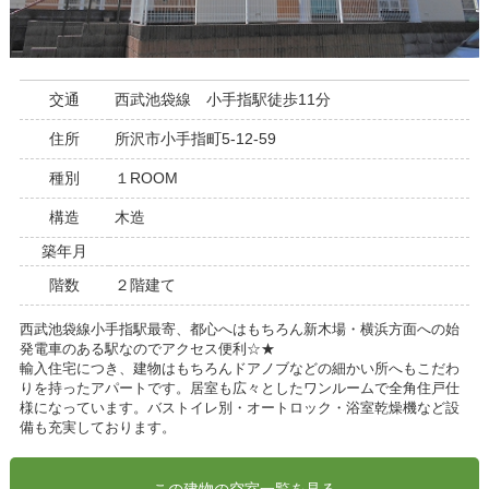
交通
西武池袋線 小手指駅徒歩11分
住所
所沢市小手指町5-12-59
種別
１ROOM
構造
木造
築年月
階数
２階建て
西武池袋線小手指駅最寄、都心へはもちろん新木場・横浜方面への始
発電車のある駅なのでアクセス便利☆★
輸入住宅につき、建物はもちろんドアノブなどの細かい所へもこだわ
りを持ったアパートです。居室も広々としたワンルームで全角住戸仕
様になっています。バストイレ別・オートロック・浴室乾燥機など設
備も充実しております。