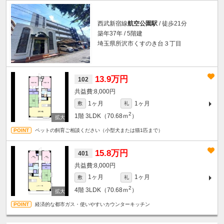
西武新宿線
航空公園駅
/ 徒歩21分
築年37年 / 5階建
埼玉県所沢市くすのき台３丁目
13.9万円
102
8,000円
1ヶ月
1ヶ月
敷
礼
2
1階
3LDK（70.68ｍ
）
ペットの飼育ご相談ください（小型犬または猫1匹まで）
15.8万円
401
8,000円
1ヶ月
1ヶ月
敷
礼
2
4階
3LDK（70.68ｍ
）
経済的な都市ガス・使いやすいカウンターキッチン