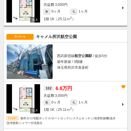
3,000円
0ヶ月
1ヶ月
敷
礼
2
1階
1K（25.11ｍ
）
キャメル所沢航空公園
アパート
西武新宿線
航空公園駅
/ 徒歩5分
築年新築 / 3階建
埼玉県所沢市喜多町
6.6万円
102
3,000円
0ヶ月
1ヶ月
敷
礼
2
1階
1K（25.11ｍ
）
都市ガス/宅配ボックス/オートロック/システムキッチン/浴室乾燥機/温水
洗浄便座/シャワー付洗面台