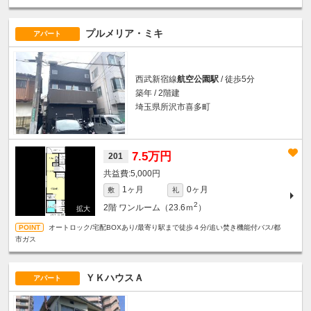
プルメリア・ミキ
アパート
西武新宿線
航空公園駅
/ 徒歩5分
築年 / 2階建
埼玉県所沢市喜多町
7.5万円
201
5,000円
1ヶ月
0ヶ月
敷
礼
2
2階
ワンルーム（23.6ｍ
）
オートロック/宅配BOXあり/最寄り駅まで徒歩４分/追い焚き機能付バス/都
市ガス
ＹＫハウスＡ
アパート