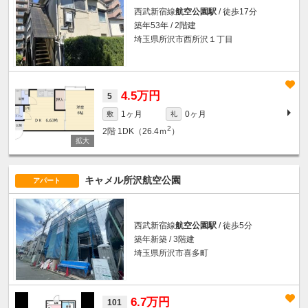
西武新宿線
航空公園駅
/ 徒歩17分
築年53年 / 2階建
埼玉県所沢市西所沢１丁目
4.5万円
5
1ヶ月
0ヶ月
敷
礼
2
2階
1DK（26.4ｍ
）
キャメル所沢航空公園
アパート
西武新宿線
航空公園駅
/ 徒歩5分
築年新築 / 3階建
埼玉県所沢市喜多町
6.7万円
101