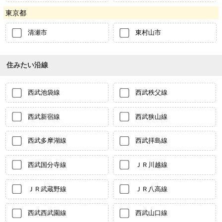
東京都
清瀬市
東村山市
住みたい沿線
西武池袋線
西武秩父線
西武新宿線
西武狭山線
西武多摩湖線
西武拝島線
西武国分寺線
ＪＲ川越線
ＪＲ武蔵野線
ＪＲ八高線
西武西武園線
西武山口線