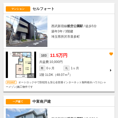
セルフォート
マンション
西武新宿線
航空公園駅
/ 徒歩5分
築年3年 / 3階建
埼玉県所沢市喜多町
11.5万円
103
10,000円
0ヶ月
1ヶ月
敷
礼
2
1階
1LDK（48.07ｍ
）
オートロックやで防犯性も安心全部屋インターネット無料積水ハウス(シャ
ーメゾン)施工物件です
中富南戸建
一戸建て