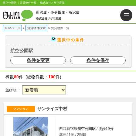
航空公園駅 ｜賃貸物件一覧｜ 株式会社ノザワ産業
TOPページ
賃貸物件検索
賃貸物件一覧
選択中の条件
航空公園駅
条件を変更
条件を保存
棟数
80
件 (総物件数：
100
件)
並び順 ：
サンライズ中村
マンション
西武新宿線
航空公園駅
/ 徒歩19分
築年41年 / 2階建