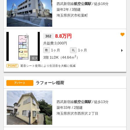
西武新宿線
航空公園駅
/ 徒歩16分
築年2年 / 3階建
埼玉県所沢市松葉町
8.8万円
302
3,000円
1ヶ月
1ヶ月
敷
礼
2
3階
1LDK（44.64ｍ
）
遮音シート使用により生活音を大幅に低減
ラフォーレ稲荷
アパート
西武新宿線
航空公園駅
/ 徒歩13分
築年33年 / 2階建
埼玉県所沢市西所沢２丁目