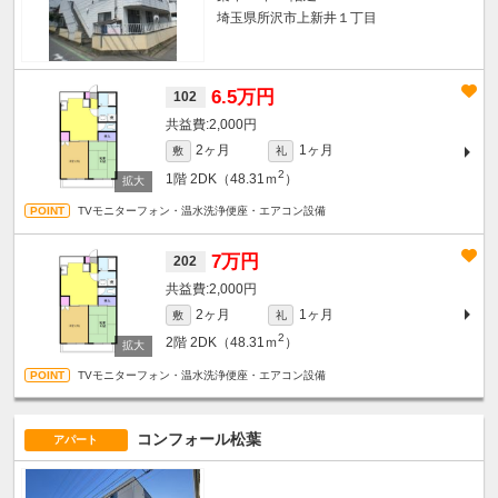
埼玉県所沢市上新井１丁目
6.5万円
102
2,000円
2ヶ月
1ヶ月
敷
礼
2
1階
2DK（48.31ｍ
）
TVモニターフォン・温水洗浄便座・エアコン設備
7万円
202
2,000円
2ヶ月
1ヶ月
敷
礼
2
2階
2DK（48.31ｍ
）
TVモニターフォン・温水洗浄便座・エアコン設備
コンフォール松葉
アパート