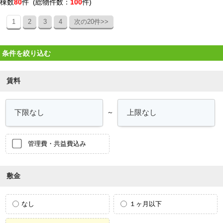
棟数
80
件 (総物件数：
100
件)
1
2
3
4
次の20件>>
条件を絞り込む
賃料
～
管理費・共益費込み
敷金
なし
１ヶ月以下