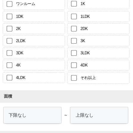
ワンルーム
1K
1DK
1LDK
2K
2DK
2LDK
3K
3DK
3LDK
4K
4DK
4LDK
それ以上
面積
～