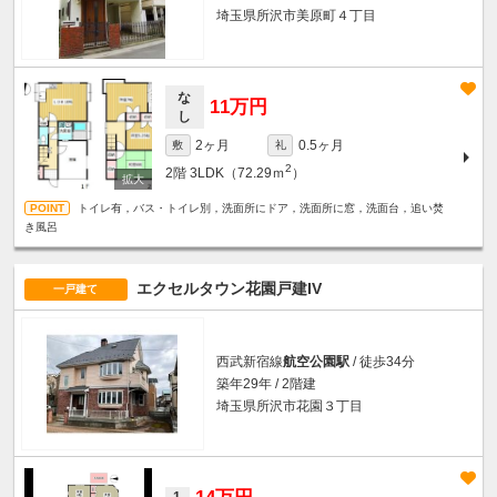
埼玉県所沢市美原町４丁目
な
11万円
し
2ヶ月
0.5ヶ月
敷
礼
2
2階
3LDK（72.29ｍ
）
トイレ有，バス・トイレ別，洗面所にドア，洗面所に窓，洗面台，追い焚
き風呂
エクセルタウン花園戸建IV
一戸建て
西武新宿線
航空公園駅
/ 徒歩34分
築年29年 / 2階建
埼玉県所沢市花園３丁目