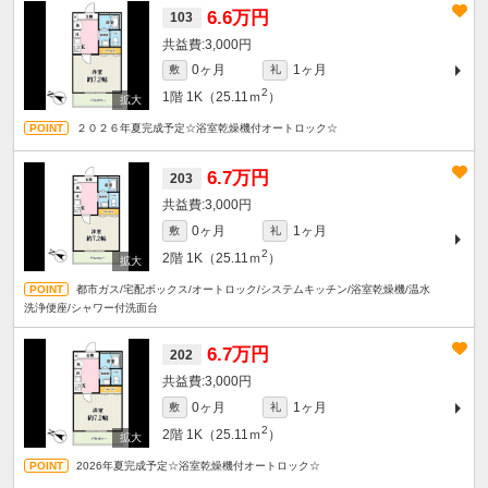
6.6万円
103
3,000円
0ヶ月
1ヶ月
敷
礼
2
1階
1K（25.11ｍ
）
２０２６年夏完成予定☆浴室乾燥機付オートロック☆
6.7万円
203
3,000円
0ヶ月
1ヶ月
敷
礼
2
2階
1K（25.11ｍ
）
都市ガス/宅配ボックス/オートロック/システムキッチン/浴室乾燥機/温水
洗浄便座/シャワー付洗面台
6.7万円
202
3,000円
0ヶ月
1ヶ月
敷
礼
2
2階
1K（25.11ｍ
）
2026年夏完成予定☆浴室乾燥機付オートロック☆