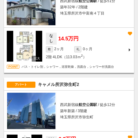
西武新宿線
航空公園駅
/ 徒歩51分
築年32年 / 2階建
埼玉県所沢市中富南４丁目
な
14.5万円
し
2ヶ月
0ヶ月
敷
礼
2
2階
4LDK（113.03ｍ
）
バス・トイレ別，シャワー，浴室乾燥，洗面台，シャワー付洗面台
キャメル所沢弥生町2
アパート
西武新宿線
航空公園駅
/ 徒歩12分
築年新築 / 3階建
埼玉県所沢市弥生町