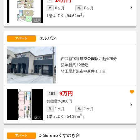
14万円
1
0ヶ月
0ヶ月
敷
礼
2
1階
4LDK（94.62ｍ
）
セルパン
アパート
西武新宿線
航空公園駅
/ 徒歩26分
築年新築 / 2階建
埼玉県所沢市中新井１丁目
9万円
101
4,000円
1ヶ月
1ヶ月
敷
礼
2
1階
2LDK（54.39ｍ
）
D-Serenoくすのき台
アパート