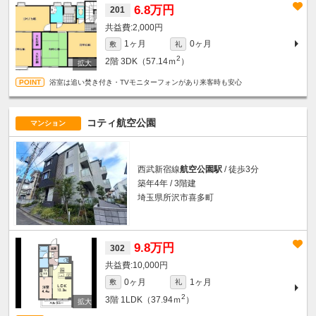
6.8万円
201
2,000円
1ヶ月
0ヶ月
敷
礼
2
2階
3DK（57.14ｍ
）
浴室は追い焚き付き・TVモニターフォンがあり来客時も安心
コティ航空公園
マンション
西武新宿線
航空公園駅
/ 徒歩3分
築年4年 / 3階建
埼玉県所沢市喜多町
9.8万円
302
10,000円
0ヶ月
1ヶ月
敷
礼
2
3階
1LDK（37.94ｍ
）