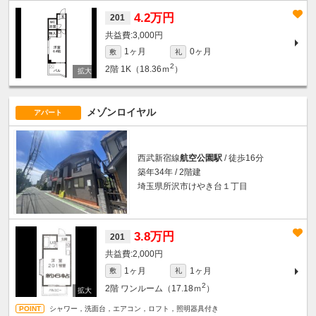
4.2万円
201
3,000円
1ヶ月
0ヶ月
敷
礼
2
2階
1K（18.36ｍ
）
メゾンロイヤル
アパート
西武新宿線
航空公園駅
/ 徒歩16分
築年34年 / 2階建
埼玉県所沢市けやき台１丁目
3.8万円
201
2,000円
1ヶ月
1ヶ月
敷
礼
2
2階
ワンルーム（17.18ｍ
）
シャワー，洗面台，エアコン，ロフト，照明器具付き