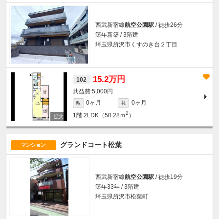
西武新宿線
航空公園駅
/ 徒歩26分
築年新築 / 3階建
埼玉県所沢市くすのき台２丁目
15.2万円
102
5,000円
0ヶ月
0ヶ月
敷
礼
2
1階
2LDK（50.28ｍ
）
グランドコート松葉
マンション
西武新宿線
航空公園駅
/ 徒歩19分
築年33年 / 3階建
埼玉県所沢市松葉町