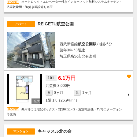
オートロック・エレベーター付きインターネット無料システムキッチン・
浴室乾燥機・追焚き等設備も充実
REIGETU航空公園
アパート
西武新宿線
航空公園駅
/ 徒歩5分
築年3年 / 3階建
埼玉県所沢市北有楽町
6.1万円
101
3,000円
0ヶ月
1ヶ月
敷
礼
2
1階
1K（26.94ｍ
）
共用部には宅配ボックス・2口IHコンロ・浴室乾燥機・TVモニターフォン
等設備
キャッスル北の台
マンション