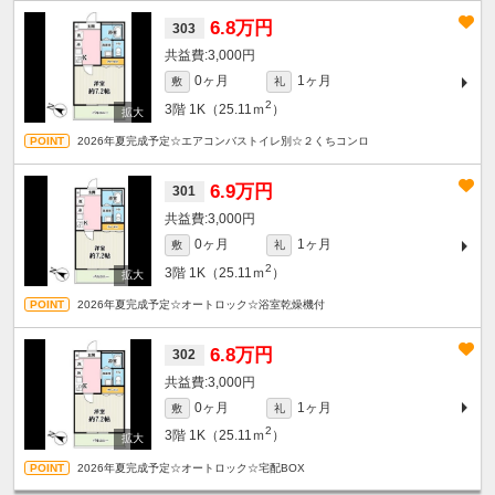
6.8万円
303
3,000円
0ヶ月
1ヶ月
敷
礼
2
3階
1K（25.11ｍ
）
2026年夏完成予定☆エアコンバストイレ別☆２くちコンロ
6.9万円
301
3,000円
0ヶ月
1ヶ月
敷
礼
2
3階
1K（25.11ｍ
）
2026年夏完成予定☆オートロック☆浴室乾燥機付
6.8万円
302
3,000円
0ヶ月
1ヶ月
敷
礼
2
3階
1K（25.11ｍ
）
2026年夏完成予定☆オートロック☆宅配BOX