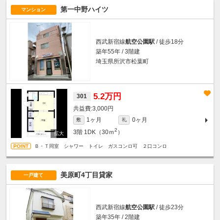
第一中野ハイツ
マンション
西武新宿線
航空公園駅
/ 徒歩18分
築年55年 / 3階建
埼玉県所沢市松葉町
5.2万円
301
3,000円
1ヶ月
0ヶ月
敷
礼
2
3階
1DK（30ｍ
）
Ｂ・Ｔ同室 シャワー トイレ ガスコンロ可 ２口コンロ
美原町4丁目貸家
一戸建て
西武新宿線
航空公園駅
/ 徒歩23分
築年35年 / 2階建