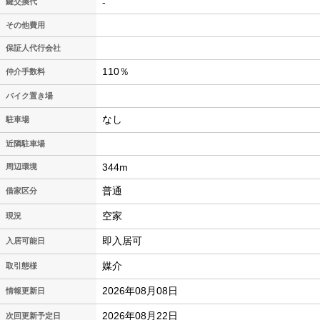
-
鍵交換代
その他費用
保証人代行会社
110％
仲介手数料
バイク置き場
なし
駐車場
近隣駐車場
344m
周辺環境
普通
借家区分
空家
現況
即入居可
入居可能日
媒介
取引態様
2026年08月08日
情報更新日
2026年08月22日
次回更新予定日