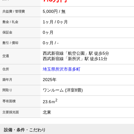
5,000円 / 無
共益費 / 管理費
1ヶ月 / 0ヶ月
敷金 / 礼金
0ヶ月
保証金
0ヶ月 / -
敷引 / 償却
西武新宿線「航空公園」駅 徒歩5分
交通
西武新宿線「新所沢」駅 徒歩11分
埼玉県所沢市喜多町
住所
2025年
築年月
ワンルーム (洋室8畳)
間取り
2
23.6ｍ
専有面積
北東
主要採光面
設備・条件・こだわり