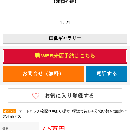
【建物外観】
1 / 21
画像ギャラリー
WEB来店予約はこちら
電話する
オートロック/宅配BOXあり/最寄り駅まで徒歩４分/追い焚き機能付バ
ポイント
ス/都市ガス
7.5万円
賃料