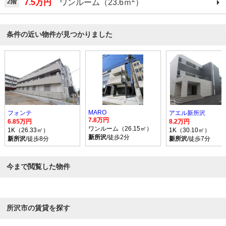
2階
7.5万円
ワンルーム（23.6ｍ
）
条件の近い物件が見つかりました
MARO
フォンテ
アエル新所沢
7.8万円
6.85万円
8.2万円
ワンルーム（26.15㎡）
1K（26.33㎡）
1K（30.10㎡）
新所沢
/徒歩2分
新所沢
/徒歩8分
新所沢
/徒歩7分
今まで閲覧した物件
所沢市の賃貸を探す