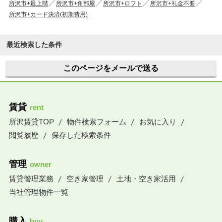
所沢市+最上階
所沢市+角部屋
所沢市+ロフト
所沢市+礼金不要
所沢市+カード決済(初期費用)
最近検索した条件
このページをメールで送る
賃貸
rent
所沢賃貸TOP
物件検索フォーム
お気に入り
閲覧履歴
保存した検索条件
管理
owner
賃貸管理業務
空き家管理
土地・空き家活用
当社管理物件一覧
購入
buy