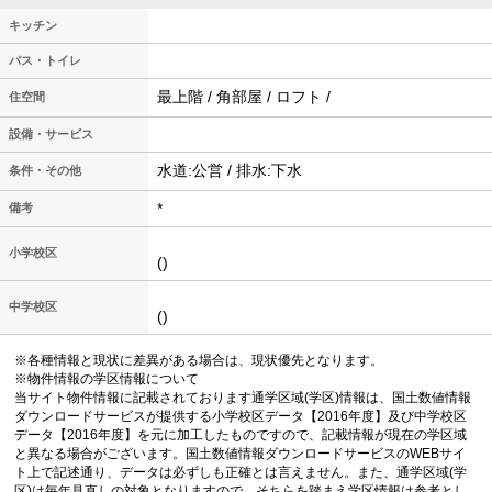
キッチン
バス・トイレ
最上階 / 角部屋 / ロフト /
住空間
設備・サービス
水道:公営 / 排水:下水
条件・その他
*
備考
小学校区
()
中学校区
()
※各種情報と現状に差異がある場合は、現状優先となります。
※物件情報の学区情報について
当サイト物件情報に記載されております通学区域(学区)情報は、国土数値情報
ダウンロードサービスが提供する小学校区データ【2016年度】及び中学校区
データ【2016年度】を元に加工したものですので、記載情報が現在の学区域
と異なる場合がございます。国土数値情報ダウンロードサービスのWEBサイ
ト上で記述通り、データは必ずしも正確とは言えません。また、通学区域(学
区)は毎年見直しの対象となりますので、そちらを踏まえ学区情報は参考とし