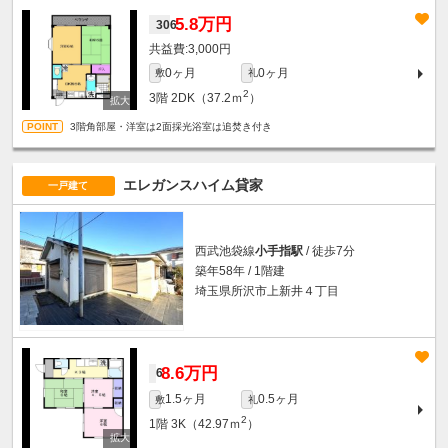
5.8万円
306
3,000円
0ヶ月
0ヶ月
敷
礼
2
3階
2DK（37.2ｍ
）
3階角部屋・洋室は2面採光浴室は追焚き付き
エレガンスハイム貸家
一戸建て
西武池袋線
小手指駅
/ 徒歩7分
築年58年 / 1階建
埼玉県所沢市上新井４丁目
8.6万円
6
1.5ヶ月
0.5ヶ月
敷
礼
2
1階
3K（42.97ｍ
）