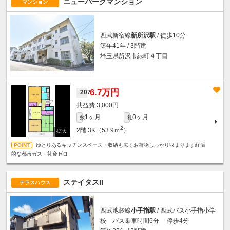
ニューパークマンション
マンション
西武新宿線
新所沢駅
/ 徒歩10分
築年41年 / 3階建
埼玉県所沢市緑町４丁目
6.7万円
207
3,000円
1ヶ月
0ヶ月
敷
礼
2
2階
3K（53.9ｍ
）
ゆとりあるキッチンスペース・収納も広くお荷物しっかり収まります経済
的な都市ガス・礼金ゼロ
ステイタスII
テラスハウス
西武池袋線
小手指駅
/ 西武バス小手指小学
校 バス乗車時間6分 停歩4分