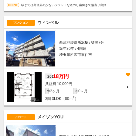
駅までは高低差の少ないフラットな道のり南向きで陽当り良好
ウィンベル
マンション
西武池袋線
所沢駅
/ 徒歩7分
築年30年 / 4階建
埼玉県所沢市東住吉
18万円
201
10,000円
2ヶ月
0ヶ月
敷
礼
2
2階
3LDK（80ｍ
）
メイゾンYOU
アパート