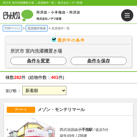
所沢市 室内洗濯機置き場 ｜賃貸物件一覧｜ 株式会社ノザワ産業
TOPページ
賃貸物件検索
賃貸物件一覧
選択中の条件
所沢市 室内洗濯機置き場
条件を変更
条件を保存
棟数
282
件 (総物件数：
401
件)
並び順 ：
メゾン・モンテリマール
アパート
西武池袋線
小手指駅
/ 徒歩5分
築年49年 / 2階建