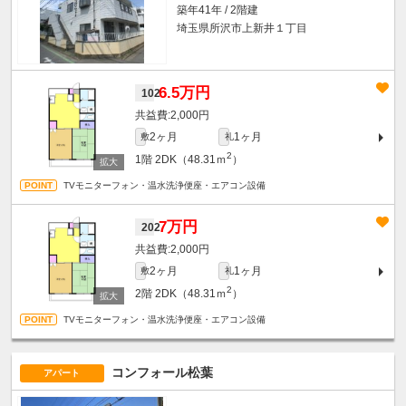
築年41年 / 2階建
埼玉県所沢市上新井１丁目
6.5万円
102
2,000円
2ヶ月
1ヶ月
敷
礼
2
1階
2DK（48.31ｍ
）
TVモニターフォン・温水洗浄便座・エアコン設備
7万円
202
2,000円
2ヶ月
1ヶ月
敷
礼
2
2階
2DK（48.31ｍ
）
TVモニターフォン・温水洗浄便座・エアコン設備
コンフォール松葉
アパート