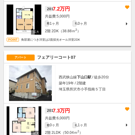
7.2万円
201
5,000円
1ヶ月
0ヶ月
敷
礼
2
2階
2DK（38.88ｍ
）
角部屋につき洋室は2面採光オール洋室2DK
フェアリーコート07
アパート
西武狭山線
下山口駅
/ 徒歩20分
築年19年 / 2階建
埼玉県所沢市小手指南５丁目
7.3万円
201
6,000円
0ヶ月
1ヶ月
敷
礼
2
2階
2LDK（50.04ｍ
）