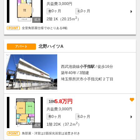
3,000円
0ヶ月
0ヶ月
敷
礼
2
2階
1K（20.15ｍ
）
全室角部屋仕様でゆとりある8帖
北野ハイツA
アパート
西武池袋線
小手指駅
/ 徒歩16分
築年40年 / 3階建
埼玉県所沢市小手指元町２丁目
5.8万円
106
3,000円
0ヶ月
0ヶ月
敷
礼
2
1階
2DK（37.2ｍ
）
角部屋・洋室は2面採光浴室は追焚き付き