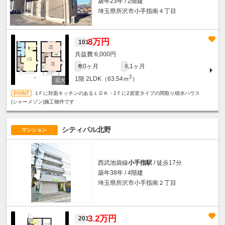
築年23年 / 2階建
埼玉県所沢市小手指南４丁目
8万円
101
6,000円
0ヶ月
1ヶ月
敷
礼
2
1階
2LDK（63.54ｍ
）
1Ｆに対面キッチンのあるＬＤＫ・2Ｆに2居室タイプの間取り積水ハウス
(シャーメゾン)施工物件です
シティパル北野
マンション
西武池袋線
小手指駅
/ 徒歩17分
築年38年 / 4階建
埼玉県所沢市小手指南２丁目
3.2万円
201