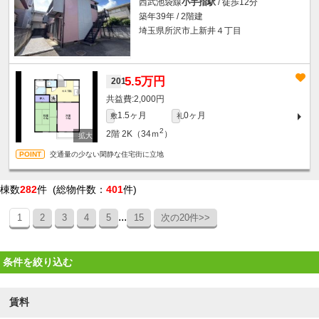
西武池袋線
小手指駅
/ 徒歩12分
築年39年 / 2階建
埼玉県所沢市上新井４丁目
5.5万円
201
2,000円
1.5ヶ月
0ヶ月
敷
礼
2
2階
2K（34ｍ
）
交通量の少ない閑静な住宅街に立地
棟数
282
件 (総物件数：
401
件)
...
1
2
3
4
5
15
次の20件>>
条件を絞り込む
賃料