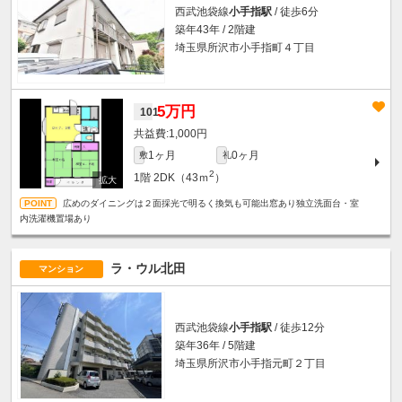
西武池袋線
小手指駅
/ 徒歩6分
築年43年 / 2階建
埼玉県所沢市小手指町４丁目
5万円
101
1,000円
1ヶ月
0ヶ月
敷
礼
2
1階
2DK（43ｍ
）
広めのダイニングは２面採光で明るく換気も可能出窓あり独立洗面台・室
内洗濯機置場あり
ラ・ウル北田
マンション
西武池袋線
小手指駅
/ 徒歩12分
築年36年 / 5階建
埼玉県所沢市小手指元町２丁目