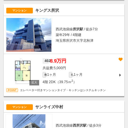
キングス所沢
マンション
西武池袋線
所沢駅
/ 徒歩7分
築年29年 / 4階建
埼玉県所沢市大字北秋津
8.9万円
402
5,000円
1ヶ月
1ヶ月
敷
礼
2
4階
2DK（39.75ｍ
）
エレベーター付きマンションタイプ・キッチンはシステムキッチン
サンライズ中村
マンション
西武池袋線
西所沢駅
/ 徒歩3分