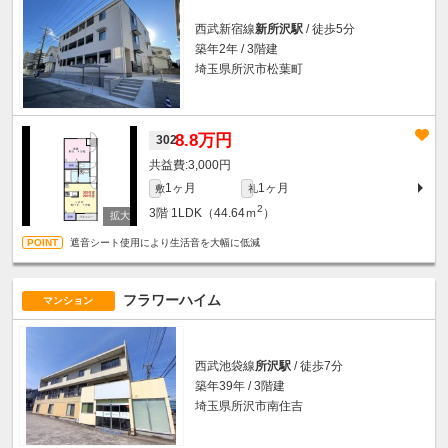
西武新宿線
新所沢駅
/ 徒歩5分
築年2年 / 3階建
埼玉県所沢市松葉町
8.8万円
302
3,000円
1ヶ月
1ヶ月
敷
礼
2
3階
1LDK（44.64ｍ
）
遮音シート使用により生活音を大幅に低減
フラワーハイム
マンション
西武池袋線
所沢駅
/ 徒歩7分
築年39年 / 3階建
埼玉県所沢市南住吉