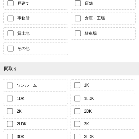
戸建て
店舗
事務所
倉庫・工場
貸土地
駐車場
その他
間取り
ワンルーム
1K
1DK
1LDK
2K
2DK
2LDK
3K
3DK
3LDK