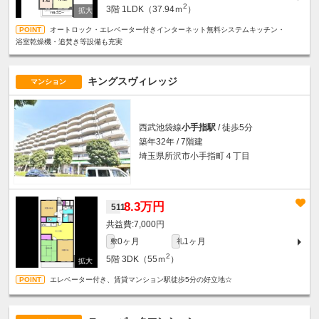
2
3階
1LDK（37.94ｍ
）
オートロック・エレベーター付きインターネット無料システムキッチン・
浴室乾燥機・追焚き等設備も充実
キングスヴィレッジ
マンション
西武池袋線
小手指駅
/ 徒歩5分
築年32年 / 7階建
埼玉県所沢市小手指町４丁目
8.3万円
511
7,000円
0ヶ月
1ヶ月
敷
礼
2
5階
3DK（55ｍ
）
エレベーター付き、賃貸マンション駅徒歩5分の好立地☆