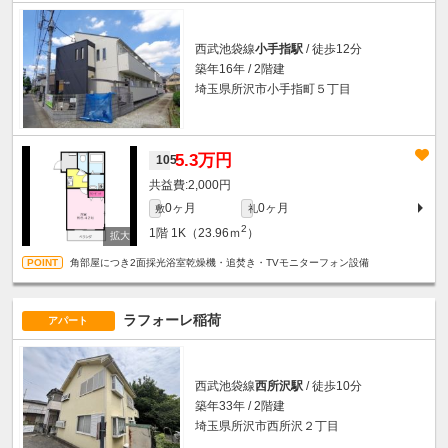
西武池袋線
小手指駅
/ 徒歩12分
築年16年 / 2階建
埼玉県所沢市小手指町５丁目
5.3万円
105
2,000円
0ヶ月
0ヶ月
敷
礼
2
1階
1K（23.96ｍ
）
角部屋につき2面採光浴室乾燥機・追焚き・TVモニターフォン設備
ラフォーレ稲荷
アパート
西武池袋線
西所沢駅
/ 徒歩10分
築年33年 / 2階建
埼玉県所沢市西所沢２丁目