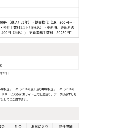
0円（税込）/2年）・鍵交換代（19，800円～・
仲介手数料1.1ヶ月(税込）・更新時、更新料の
400円（税込）) 更新事務手数料 30250円*
()
月22日
校区データ【2016年度】及び中学校区データ【2016年
ードサービスのWEBサイト上で記述通り、データは必ずしも
考としてご活用下さい。
敷金
礼金
お気に入り
物件詳細