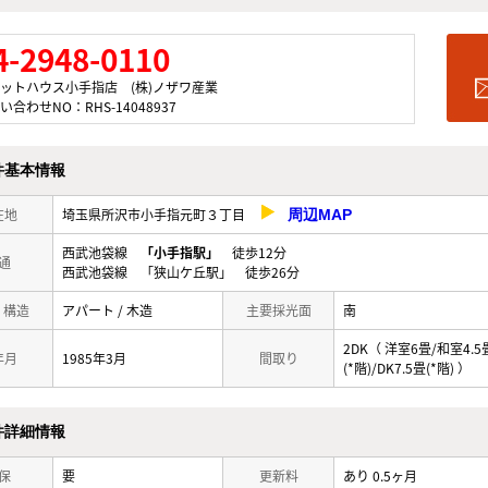
4-2948-0110
ットハウス小手指店 (株)ノザワ産業
い合わせNO：RHS-14048937
件基本情報
在地
埼玉県所沢市小手指元町３丁目
周辺MAP
西武池袋線
「小手指駅」
徒歩12分
通
西武池袋線 「狭山ケ丘駅」 徒歩26分
/ 構造
アパート / 木造
主要採光面
南
2DK（ 洋室6畳/和室4.5
年月
1985年3月
間取り
(*階)/DK7.5畳(*階) ）
件詳細情報
保
要
更新料
あり 0.5ヶ月