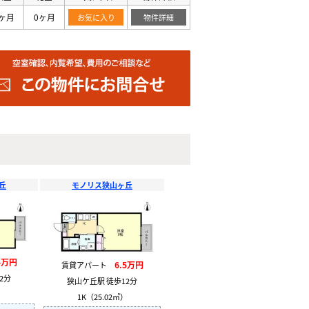
ヶ月
0ヶ月
お気に入り
物件詳細
丘
モノリス狭山ヶ丘
4万円
6.5万円
賃貸アパート
2分
狭山ケ丘駅 徒歩12分
）
1K（25.02㎡）