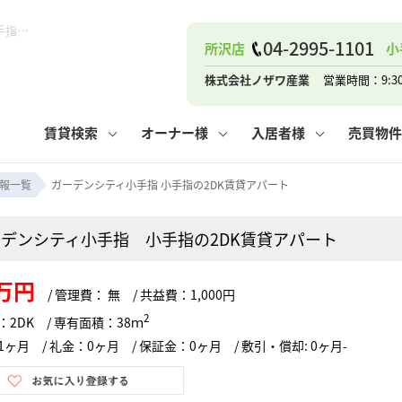
ガーデンシティ小手指 小手指の2DK賃貸アパート！｜ピタットハウス小手指店 (株)ノザワ産業
04-2995-1101
所沢店
小
ナー
お知らせ
購入までの流れ
管理物件一覧
お気に入り
業者の選び方
その他の問合せ
住まいのトラブルQ&A
お客様の声
閲覧履歴
管理のご依頼
よくある質問
媒介契約の種類
スタッフブログ
お住まいの解約手続き
保存した検索条件
マンションVS
売却時の
個
株式会社ノザワ産業
営業時間：9:3
高く売るポイント
よくある質問
相続
賃貸検索
オーナー様
入居者様
売買物件
ウス小手指店
コンテナ
ピタットハウス新所沢店
報一覧
ガーデンシティ小手指 小手指の2DK賃貸アパート
ーデンシティ小手指 小手指の2DK賃貸アパート
ナー
お知らせ
購入までの流れ
空き家管理
お気に入り
業者の選び方
その他の問合せ
住まいのトラブルQ&A
お客様の声
管理物件一覧
閲覧履歴
よくある質問
媒介契約の種類
スタッフブログ
お住まいの解約手続き
保存した検索条件
管理のご依頼
マンションVS
売却時の
個
5万円
/ 管理費： 無 / 共益費：1,000円
高く売るポイント
よくある質問
相続
2
：2DK / 専有面積：38ｍ
ヶ月 / 礼金：0ヶ月 / 保証金：0ヶ月 / 敷引・償却: 0ヶ月-
ウス小手指店
コンテナ
ピタットハウス新所沢店