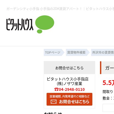
所沢賃貸TOP
賃貸管理業務
入居者様用ページTOP
売買物件一覧
無料売却査定
会社概要
ご来店予約
スタッフ紹介
お住まいの解約手続き
土地・空き家活用
購入時の諸費用
仲介手数料について
物件検索フォーム
入居中のマ
必要な書類
売却の流れ
月極駐車場
ピタットハウス所沢店
事業用物件
ピタットハ
TOPページ
賃貸物件検索
所沢市の賃貸情
ガ
お問合せはこちら
所沢賃貸TOP
賃貸管理業務
入居者様用ページTOP
売買物件一覧
無料売却査定
会社概要
ご来店予約
スタッフ紹介
お住まいの解約手続き
土地・空き家活用
購入時の諸費用
仲介手数料について
物件検索フォーム
入居中のマ
ピタットハウス小手指店
5.
(株)ノザワ産業
必要な書類
売却の流れ
04-2948-0110
間取り
敷金：1
月極駐車場
ピタットハウス所沢店
事業用物件
ピタットハ