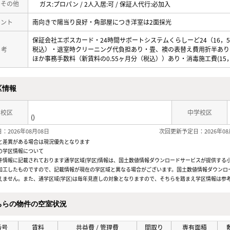
・その他
ガス:プロパン / 2人入居:可 / 保証人代行:必加入
メント
南向きで陽当り良好・角部屋につき洋室は2面採光
保証会社エポスカード・24時間サポートシステムくらしーど24（16，50
 考
税込）・退室時クリーニング代負担あり・畳、襖の表替え費用折半あり・
ほか事務手数料（新賃料の0.55ヶ月分（税込））あり・消毒施工費(15，
区情報
学校区
中学校区
()
：2026年08月08日
次回更新予定日：2026年08
と差異がある場合は現況優先となります
の学区情報について
件情報に記載されております通学区域(学区)情報は、国土数値情報ダウンロードサービスが提供する小学
加工したものですので、記載情報が現在の学区域と異なる場合がございます。国土数値情報ダウンロ
えません。また、通学区域(学区)は毎年見直しの対象となりますので、そちらを踏まえ学区情報は参
ちらの物件の空室状況
番号
賃料
共益費 / 管理費
間取り
専有面積