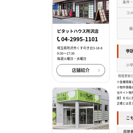
条件
コ
備
ピタットハウス所沢店
04-2995-1101
埼玉県所沢市くすのき台3-18-8
学
9:30～17:30
毎週火曜日・水曜日
小
店舗紹介
情報更新日
※各種情報
※物件情報
当サイト物
度】を元に
正確とは言
こ
部屋