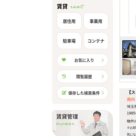
賃貸
居住用
事業用
駐車場
コンテナ
お気に入り
閲覧履歴
【ス
保存した検索条件
南向
埼玉
19
物件
※お部
気にな