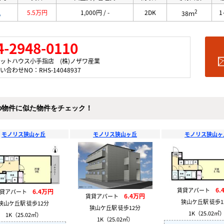
2
1
5.5万円
1,000円 / -
2DK
1
38ｍ
4-2948-0110
ットハウス小手指店 (株)ノザワ産業
い合わせNO：RHS-14048937
の物件に似た物件をチェック！
モノリス狭山ヶ丘
モノリス狭山ヶ丘
モノリス狭山ヶ
6.
賃貸アパート
6.4万円
賃貸アパート
6.4万円
賃貸アパート
狭山ケ丘駅 徒歩1
狭山ケ丘駅 徒歩12分
狭山ケ丘駅 徒歩12分
1K（25.02㎡
1K（25.02㎡）
1K（25.02㎡）