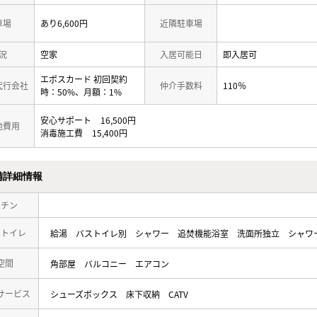
車場
あり6,600円
近隣駐車場
況
空家
入居可能日
即入居可
エポスカード 初回契約
代行会社
仲介手数料
110％
時：50%、月額：1%
安心サポート
16,500円
他費用
消毒施工費
15,400円
備詳細情報
ッチン
・トイレ
給湯
バストイレ別
シャワー
追焚機能浴室
洗面所独立
シャワ
空間
角部屋
バルコニー
エアコン
サービス
シューズボックス
床下収納
CATV