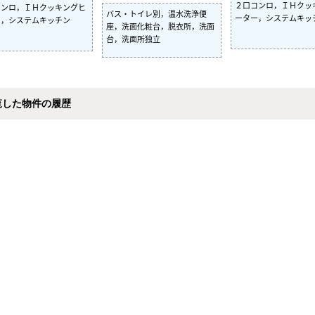
２口コンロ，ＩＨクッ
コンロ，ＩＨクッキングヒ
バス・トイレ別，温水洗浄便
ーター，システムキッ
ー，システムキッチン
座，洗面化粧台，脱衣所，洗面
台，洗面所独立
覧した物件の履歴