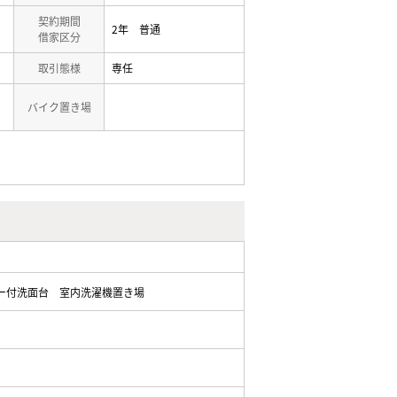
契約期間
2年 普通
借家区分
取引態様
専任
バイク置き場
ー付洗面台
室内洗濯機置き場