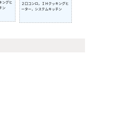
キングヒ
２口コンロ，ＩＨクッキングヒ
チン
ーター，システムキッチン