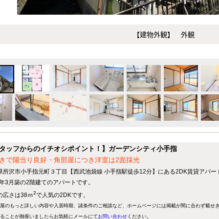
【建物外観】 外観
タッフからのイチオシポイント！】ガーデンシティ小手指
きで陽当り良好・角部屋につき洋室は2面採光
県所沢市小手指元町３丁目【西武池袋線 小手指駅徒歩12分】にある2DK賃貸アパー
85年3月築の2階建てのアパートです。
2
の広さは38ｍ
で人気の2DKです。
屋のもっと詳しい内容や入居時期、諸条件のご相談など、ホームページには掲載が間に合わず載せ
ることが御座いましたらお気軽にメールにて
お問い合わせ
ください。