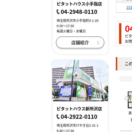
ピタットハウス小手指店
10
04-2948-0110
埼玉県所沢市小手指町4-1-20
0
9:30～17:30
毎週火曜日・水曜日
ピタ
お問
店舗紹介
こ
ピタットハウス新所沢店
04-2922-0110
埼玉県所沢市けやき台2-31-1
9:30～17:30