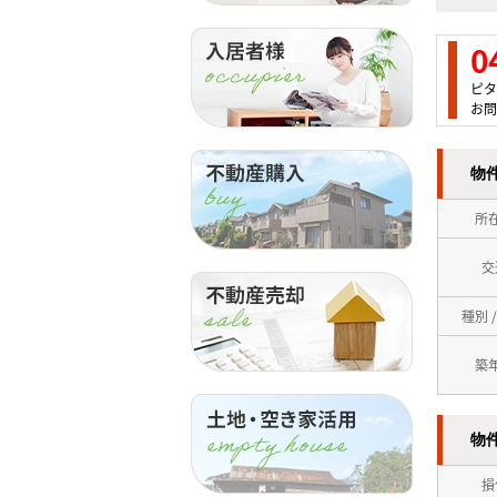
0
ピタ
お問
物
所
交
種別 
築
物
損