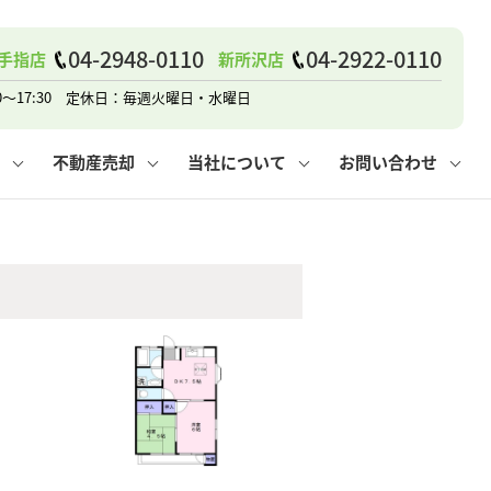
04-2948-0110
04-2922-0110
手指店
新所沢店
戸建て
諸費用
人情報保護方針
その他の問合せ
仲介と買取の違い
賃貸vs持ち家
0～17:30 定休日：毎週火曜日・水曜日
不動産売却
当社について
お問い合わせ
戸建て
諸費用
人情報保護方針
無料賃料査定
その他の問合せ
仲介と買取の違い
賃貸vs持ち家
採用情報
無料売却査定