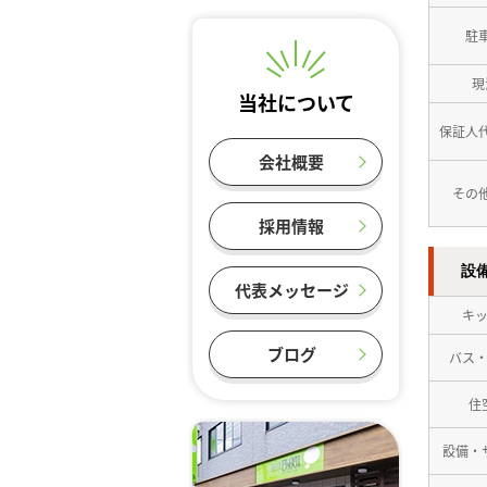
駐
現
当社について
保証人
会社概要
その
採用情報
設
代表メッセージ
キ
ブログ
バス
住
設備・