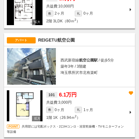
10,000円
2ヶ月
0ヶ月
敷
礼
2
2階
3LDK（80ｍ
）
REIGETU航空公園
アパート
西武新宿線
航空公園駅
/ 徒歩5分
築年3年 / 3階建
埼玉県所沢市北有楽町
6.1万円
101
3,000円
0ヶ月
1ヶ月
敷
礼
2
1階
1K（26.94ｍ
）
共用部には宅配ボックス・2口IHコンロ・浴室乾燥機・TVモニターフォン
等設備