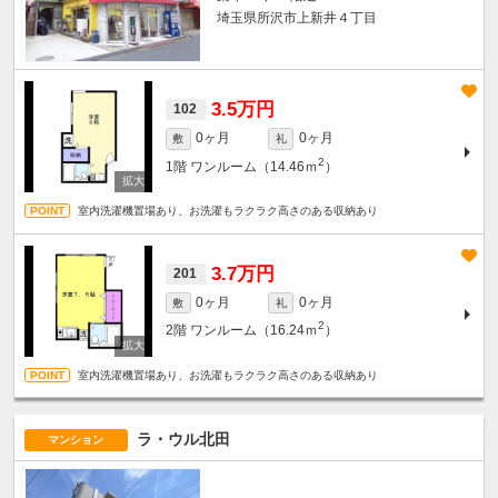
埼玉県所沢市上新井４丁目
3.5万円
102
0ヶ月
0ヶ月
敷
礼
2
1階
ワンルーム（14.46ｍ
）
室内洗濯機置場あり、お洗濯もラクラク高さのある収納あり
3.7万円
201
0ヶ月
0ヶ月
敷
礼
2
2階
ワンルーム（16.24ｍ
）
室内洗濯機置場あり、お洗濯もラクラク高さのある収納あり
ラ・ウル北田
マンション