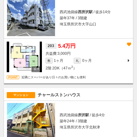
西武池袋線
西所沢駅
/ 徒歩14分
築年37年 / 3階建
埼玉県所沢市大字山口
5.4万円
203
3,000円
1ヶ月
0ヶ月
敷
礼
2
2階
2DK（47ｍ
）
近隣にスーパーがあり日々のお買い物にも便利
チャールストンハウス
マンション
西武池袋線
所沢駅
/ 徒歩4分
築年24年 / 3階建
埼玉県所沢市大字北秋津