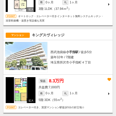
0ヶ月
1ヶ月
敷
礼
2
3階
1LDK（37.94ｍ
）
オートロック・エレベーター付きインターネット無料システムキッチン・
浴室乾燥機・追焚き等設備も充実
キングスヴィレッジ
マンション
西武池袋線
小手指駅
/ 徒歩5分
築年32年 / 7階建
埼玉県所沢市小手指町４丁目
8.3万円
511
7,000円
0ヶ月
1ヶ月
敷
礼
2
5階
3DK（55ｍ
）
エレベーター付き、賃貸マンション駅徒歩5分の好立地☆