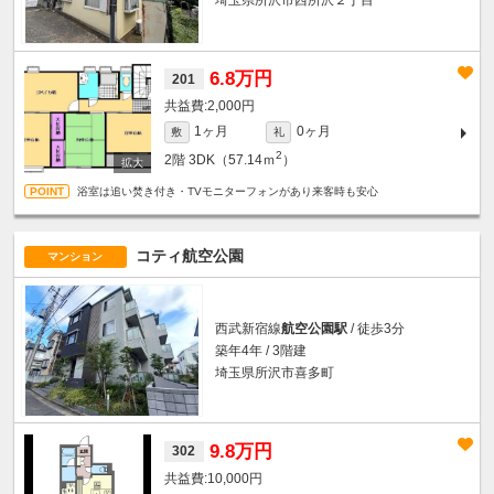
埼玉県所沢市西所沢２丁目
6.8万円
201
2,000円
1ヶ月
0ヶ月
敷
礼
2
2階
3DK（57.14ｍ
）
浴室は追い焚き付き・TVモニターフォンがあり来客時も安心
コティ航空公園
マンション
西武新宿線
航空公園駅
/ 徒歩3分
築年4年 / 3階建
埼玉県所沢市喜多町
9.8万円
302
10,000円