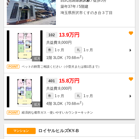
西武池袋線
所沢駅
/ 徒歩5分
築年37年 / 5階建
埼玉県所沢市くすのき台３丁目
13.9万円
102
8,000円
1ヶ月
1ヶ月
敷
礼
2
1階
3LDK（70.68ｍ
）
ペットの飼育ご相談ください（小型犬または猫1匹まで）
15.8万円
401
8,000円
1ヶ月
1ヶ月
敷
礼
2
4階
3LDK（70.68ｍ
）
経済的な都市ガス・使いやすいカウンターキッチン
ロイヤルヒルズKY-B
マンション