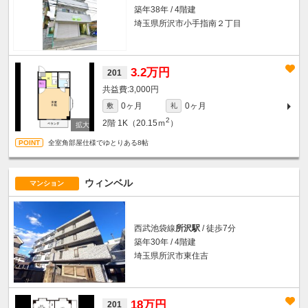
築年38年 / 4階建
埼玉県所沢市小手指南２丁目
3.2万円
201
3,000円
0ヶ月
0ヶ月
敷
礼
2
2階
1K（20.15ｍ
）
全室角部屋仕様でゆとりある8帖
ウィンベル
マンション
西武池袋線
所沢駅
/ 徒歩7分
築年30年 / 4階建
埼玉県所沢市東住吉
18万円
201