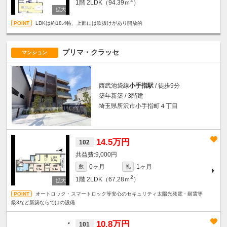
2
1階
2LDK（94.39ｍ
）
LDKは約18.4帖、上部には吹抜けがあり開放的
プリマ・クラッセ
マンション
西武池袋線
小手指駅
/ 徒歩9分
築年新築 / 3階建
埼玉県所沢市小手指町４丁目
14.5万円
102
9,000円
0ヶ月
1ヶ月
敷
礼
2
1階
2LDK（67.28ｍ
）
オートロック・スマートロック等安心のセキュリティ太陽光発電・耐震等
級3など新築ならではの設備
10.8万円
101