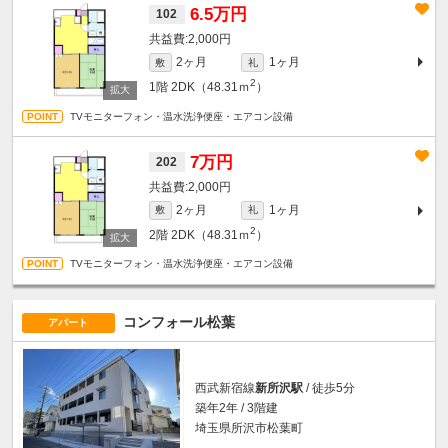
6.5万円
102
2,000円
2ヶ月
1ヶ月
敷
礼
2
1階
2DK（48.31ｍ
）
TVモニターフォン・温水洗浄便座・エアコン設備
7万円
202
2,000円
2ヶ月
1ヶ月
敷
礼
2
2階
2DK（48.31ｍ
）
TVモニターフォン・温水洗浄便座・エアコン設備
コンフォール松葉
アパート
西武新宿線
新所沢駅
/ 徒歩5分
築年2年 / 3階建
埼玉県所沢市松葉町