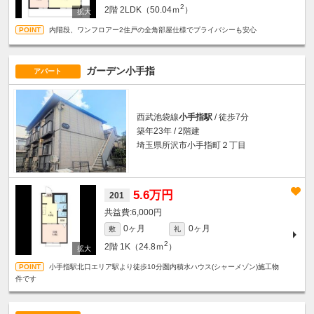
2
2階
2LDK（50.04ｍ
）
内階段、ワンフロアー2住戸の全角部屋仕様でプライバシーも安心
ガーデン小手指
アパート
西武池袋線
小手指駅
/ 徒歩7分
築年23年 / 2階建
埼玉県所沢市小手指町２丁目
5.6万円
201
6,000円
0ヶ月
0ヶ月
敷
礼
2
2階
1K（24.8ｍ
）
小手指駅北口エリア駅より徒歩10分圏内積水ハウス(シャーメゾン)施工物
件です