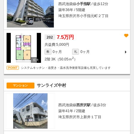
西武池袋線
小手指駅
/ 徒歩12分
築年36年 / 5階建
埼玉県所沢市小手指元町２丁目
7.5万円
202
5,000円
0ヶ月
0ヶ月
敷
礼
2
2階
3K（50.05ｍ
）
システムキッチン・追焚き・温水洗浄便座等設備も充実しています
サンライズ中村
マンション
西武池袋線
西所沢駅
/ 徒歩3分
築年41年 / 2階建
埼玉県所沢市上新井１丁目