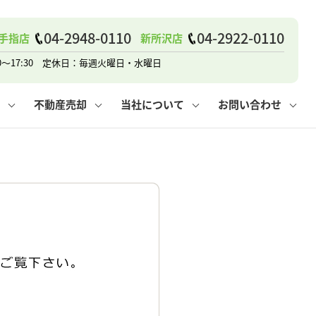
04-2948-0110
04-2922-0110
手指店
新所沢店
戸建て
諸費用
人情報保護方針
その他の問合せ
仲介と買取の違い
賃貸vs持ち家
0～17:30 定休日：毎週火曜日・水曜日
不動産売却
当社について
お問い合わせ
戸建て
諸費用
人情報保護方針
無料賃料査定
その他の問合せ
仲介と買取の違い
賃貸vs持ち家
採用情報
無料売却査定