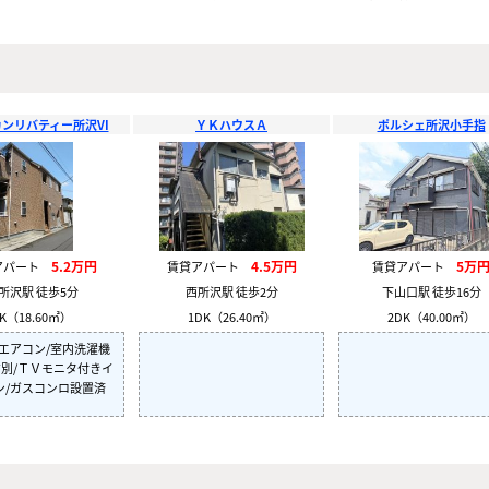
ンリバティー所沢VI
ＹＫハウスＡ
ポルシェ所沢小手指
5.2万円
4.5万円
5万
アパート
賃貸アパート
賃貸アパート
所沢駅 徒歩5分
西所沢駅 徒歩2分
下山口駅 徒歩16分
K（18.60㎡）
1DK（26.40㎡）
2DK（40.00㎡）
/エアコン/室内洗濯機
T別/ＴＶモニタ付きイ
ン/ガスコンロ設置済