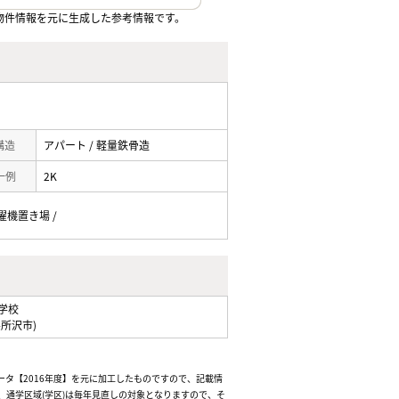
物件情報を元に生成した参考情報です。
 構造
アパート / 軽量鉄骨造
一例
2K
洗濯機置き場 /
学校
県所沢市)
ータ【2016年度】を元に加工したものですので、記載情
通学区域(学区)は毎年見直しの対象となりますので、そ