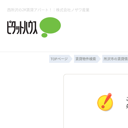
西所沢の2K賃貸アパート！｜株式会社ノザワ産業
所沢賃貸TOP
賃貸管理業務
入居者様用ページTOP
売買物件一覧
無料売却査定
会社概要
ご来店予約
スタッフ紹介
お住まいの解約手続き
土地・空き家活用
購入時の諸費用
仲介手数料について
物件検索フォーム
入居中のマ
必要な書類
売却の流れ
月極駐車場
ピタットハウス所沢店
事業用物件
ピタットハ
TOPページ
賃貸物件検索
所沢市の賃貸情
所沢賃貸TOP
賃貸管理業務
入居者様用ページTOP
売買物件一覧
無料売却査定
会社概要
ご来店予約
スタッフ紹介
お住まいの解約手続き
土地・空き家活用
購入時の諸費用
仲介手数料について
物件検索フォーム
入居中のマ
必要な書類
売却の流れ
月極駐車場
ピタットハウス所沢店
事業用物件
ピタットハ