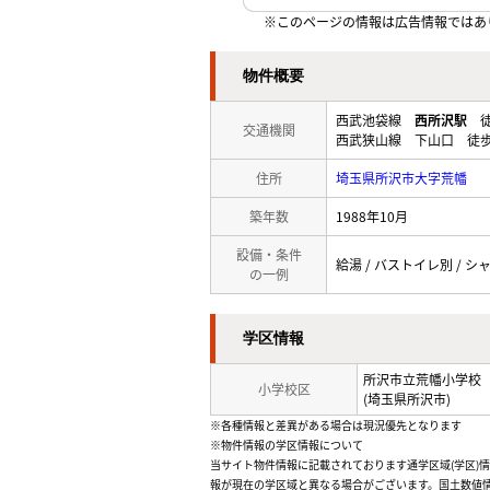
※このページの情報は広告情報ではあ
物件概要
西武池袋線
西所沢駅
徒
交通機関
西武狭山線 下山口 徒歩
住所
埼玉県所沢市大字荒幡
築年数
1988年10月
設備・条件
給湯 / バストイレ別 / シャ
の一例
学区情報
所沢市立荒幡小学校
小学校区
(埼玉県所沢市)
※各種情報と差異がある場合は現況優先となります
※物件情報の学区情報について
当サイト物件情報に記載されております通学区域(学区)
報が現在の学区域と異なる場合がございます。国土数値情