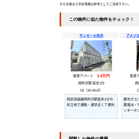
ちらを踏まえ学区情報は参考としてご活用下さい。
この物件に似た物件をチェック！
サンモール所沢
アメリカ
3.8万円
賃貸アパート
賃貸
西所沢駅 徒歩3分
西
1K（20.46㎡）
1
西武池袋線西所沢駅徒歩3分の
都市ガス
好立地で通勤・通学近くて便利
置場/B・
ンターホ
閲覧した物件の履歴