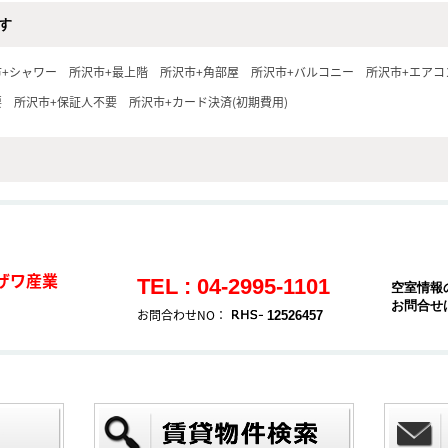
す
市+シャワー
所沢市+最上階
所沢市+角部屋
所沢市+バルコニー
所沢市+エアコ
要
所沢市+保証人不要
所沢市+カード決済(初期費用)
ザワ産業
TEL : 04-2995-1101
空室情報
お問合せ
お問合わせNO：
12526457