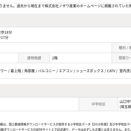
りません。過去から現在まで株式会社ノザワ産業のホームぺージに掲載されていた
歩18分
17分
種別 /
建物階建
2階
間取り
ワー / 最上階 / 角部屋 / バルコニー / エアコン / シューズボックス / CATV / 室内
山口中
中学校区
(埼玉
情報は、国土数値情報ダウンロードサービスが提供する小学校区データ【2016年度】及び中学校区デ
報ダウンロードサービスのWEBサイト上で記述通り、データは必ずしも正確とは言えません。また、