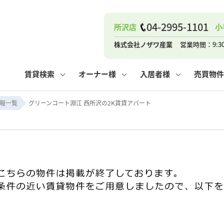
04-2995-1101
所沢店
小
ナー
お知らせ
購入までの流れ
管理物件一覧
お気に入り
業者の選び方
その他の問合せ
住まいのトラブルQ&A
お客様の声
閲覧履歴
管理のご依頼
よくある質問
媒介契約の種類
スタッフブログ
お住まいの解約手続き
保存した検索条件
マンションVS
売却時の
個
株式会社ノザワ産業
営業時間：9:3
高く売るポイント
よくある質問
相続
賃貸検索
オーナー様
入居者様
売買物件
ウス小手指店
コンテナ
ピタットハウス新所沢店
報一覧
グリーンコート淵江 西所沢の2K賃貸アパート
ナー
お知らせ
購入までの流れ
空き家管理
お気に入り
業者の選び方
その他の問合せ
住まいのトラブルQ&A
お客様の声
管理物件一覧
閲覧履歴
よくある質問
媒介契約の種類
スタッフブログ
お住まいの解約手続き
保存した検索条件
管理のご依頼
マンションVS
売却時の
個
高く売るポイント
よくある質問
相続
ウス小手指店
コンテナ
ピタットハウス新所沢店