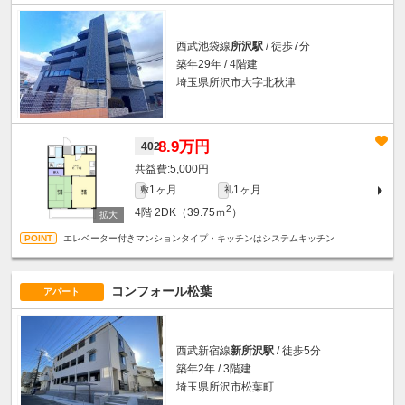
西武池袋線
所沢駅
/ 徒歩7分
築年29年 / 4階建
埼玉県所沢市大字北秋津
8.9万円
402
5,000円
1ヶ月
1ヶ月
敷
礼
2
4階
2DK（39.75ｍ
）
エレベーター付きマンションタイプ・キッチンはシステムキッチン
コンフォール松葉
アパート
西武新宿線
新所沢駅
/ 徒歩5分
築年2年 / 3階建
埼玉県所沢市松葉町