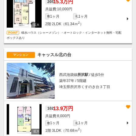
15.3万円
205
10,000円
1ヶ月
1ヶ月
敷
礼
2
2階
2LDK（61.34ｍ
）
積水ハウス（シャーメゾン）・オートロック・インターネット無料・宅配
ボックスあり
キャッスル北の台
マンション
西武池袋線
所沢駅
/ 徒歩5分
築年37年 / 5階建
埼玉県所沢市くすのき台３丁目
13.9万円
102
8,000円
1ヶ月
1ヶ月
敷
礼
2
1階
3LDK（70.68ｍ
）