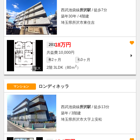
西武池袋線
所沢駅
/ 徒歩7分
築年30年 / 4階建
埼玉県所沢市東住吉
18万円
201
10,000円
2ヶ月
0ヶ月
敷
礼
2
2階
3LDK（80ｍ
）
ロンディネッラ
マンション
西武池袋線
所沢駅
/ 徒歩13分
築年 / 3階建
埼玉県所沢市大字上安松