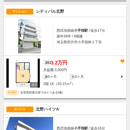
シティパル北野
マンション
西武池袋線
小手指駅
/ 徒歩17分
築年38年 / 4階建
埼玉県所沢市小手指南２丁目
3.2万円
201
3,000円
0ヶ月
0ヶ月
敷
礼
2
2階
1K（20.15ｍ
）
全室角部屋仕様でゆとりある8帖
北野ハイツA
アパート
西武池袋線
小手指駅
/ 徒歩16分