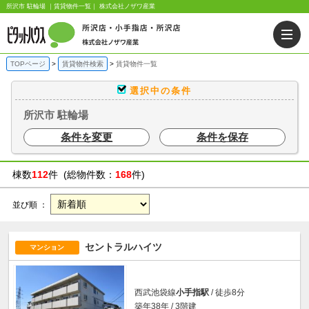
所沢市 駐輪場 ｜賃貸物件一覧｜ 株式会社ノザワ産業
TOPページ
賃貸物件検索
賃貸物件一覧
選択中の条件
所沢市 駐輪場
条件を変更
条件を保存
棟数
112
件 (総物件数：
168
件)
並び順 ：
セントラルハイツ
マンション
西武池袋線
小手指駅
/ 徒歩8分
築年38年 / 3階建