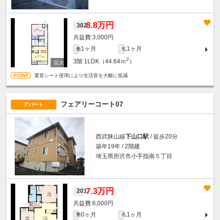
8.8万円
302
3,000円
1ヶ月
1ヶ月
敷
礼
2
3階
1LDK（44.64ｍ
）
遮音シート使用により生活音を大幅に低減
フェアリーコート07
アパート
西武狭山線
下山口駅
/ 徒歩20分
築年19年 / 2階建
埼玉県所沢市小手指南５丁目
7.3万円
201
6,000円
0ヶ月
1ヶ月
敷
礼