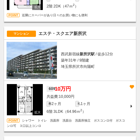
2
2階
2DK（47ｍ
）
近隣にスーパーがあり日々のお買い物にも便利
エステ・スクエア新所沢
マンション
西武新宿線
新所沢駅
/ 徒歩12分
築年31年 / 9階建
埼玉県所沢市向陽町
10万円
609
10,000円
2ヶ月
1ヶ月
敷
礼
2
6階
3LDK（64.96ｍ
）
シャワー トイレ 洗面所 洗面台 洗面所独立 ガスコンロ付 ガスコ
ンロ可 ３口以上コンロ