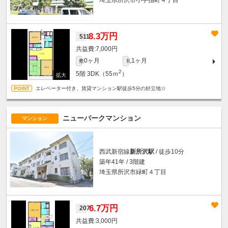
埼玉県所沢市小手指町４丁目
8.3万円
511
7,000円
0ヶ月
1ヶ月
敷
礼
2
5階
3DK（55ｍ
）
エレベーター付き、賃貸マンション駅徒歩5分の好立地☆
ニューパークマンション
マンション
西武新宿線
新所沢駅
/ 徒歩10分
築年41年 / 3階建
埼玉県所沢市緑町４丁目
6.7万円
207
3,000円