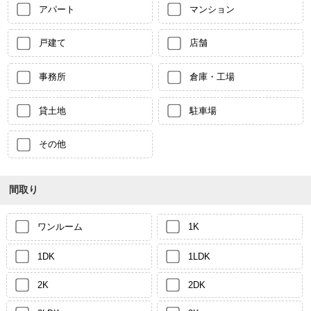
アパート
マンション
戸建て
店舗
事務所
倉庫・工場
貸土地
駐車場
その他
間取り
ワンルーム
1K
1DK
1LDK
2K
2DK