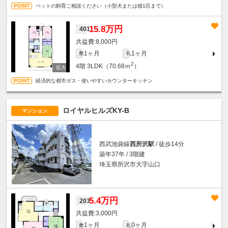
ペットの飼育ご相談ください（小型犬または猫1匹まで）
15.8万円
401
8,000円
1ヶ月
1ヶ月
敷
礼
2
4階
3LDK（70.68ｍ
）
経済的な都市ガス・使いやすいカウンターキッチン
ロイヤルヒルズKY-B
マンション
西武池袋線
西所沢駅
/ 徒歩14分
築年37年 / 3階建
埼玉県所沢市大字山口
5.4万円
203
3,000円
1ヶ月
0ヶ月
敷
礼