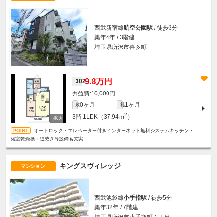
西武新宿線
航空公園駅
/ 徒歩3分
築年4年 / 3階建
埼玉県所沢市喜多町
9.8万円
302
10,000円
0ヶ月
1ヶ月
敷
礼
2
3階
1LDK（37.94ｍ
）
オートロック・エレベーター付きインターネット無料システムキッチン・
浴室乾燥機・追焚き等設備も充実
キングスヴィレッジ
マンション
西武池袋線
小手指駅
/ 徒歩5分
築年32年 / 7階建