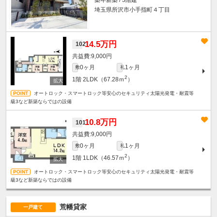
埼玉県所沢市小手指町４丁目
14.5万円
102
9,000円
0ヶ月
1ヶ月
敷
礼
2
1階
2LDK（67.28ｍ
）
オートロック・スマートロック等安心のセキュリティ太陽光発電・耐震等
級3など新築ならではの設備
10.8万円
101
9,000円
0ヶ月
1ヶ月
敷
礼
2
1階
1LDK（46.57ｍ
）
オートロック・スマートロック等安心のセキュリティ太陽光発電・耐震等
級3など新築ならではの設備
荒幡貸家
一戸建て