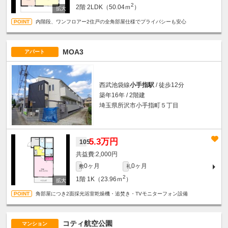
2
2階
2LDK（50.04ｍ
）
内階段、ワンフロアー2住戸の全角部屋仕様でプライバシーも安心
MOA3
アパート
西武池袋線
小手指駅
/ 徒歩12分
築年16年 / 2階建
埼玉県所沢市小手指町５丁目
5.3万円
105
2,000円
0ヶ月
0ヶ月
敷
礼
2
1階
1K（23.96ｍ
）
角部屋につき2面採光浴室乾燥機・追焚き・TVモニターフォン設備
コティ航空公園
マンション