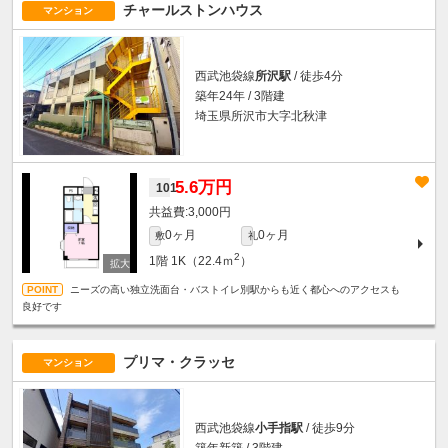
チャールストンハウス
マンション
西武池袋線
所沢駅
/ 徒歩4分
築年24年 / 3階建
埼玉県所沢市大字北秋津
5.6万円
101
3,000円
0ヶ月
0ヶ月
敷
礼
2
1階
1K（22.4ｍ
）
ニーズの高い独立洗面台・バストイレ別駅からも近く都心へのアクセスも
良好です
プリマ・クラッセ
マンション
西武池袋線
小手指駅
/ 徒歩9分
築年新築 / 3階建