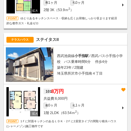
1ヶ月
0ヶ月
敷
礼
2
2階
3K（53.9ｍ
）
ゆとりあるキッチンスペース・収納も広くお荷物しっかり収まります経済
的な都市ガス・礼金ゼロ
ステイタスII
テラスハウス
西武池袋線
小手指駅
/ 西武バス小手指小学
校 バス乗車時間6分 停歩4分
築年23年 / 2階建
埼玉県所沢市小手指南４丁目
8万円
101
6,000円
0ヶ月
1ヶ月
敷
礼
2
1階
2LDK（63.54ｍ
）
1Ｆに対面キッチンのあるＬＤＫ・2Ｆに2居室タイプの間取り積水ハウス
(シャーメゾン)施工物件です