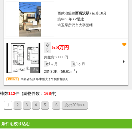
西武池袋線
西所沢駅
/ 徒歩18分
築年53年 / 2階建
埼玉県所沢市大字荒幡
な
5.8万円
し
2,000円
1ヶ月
1ヶ月
敷
礼
2
2階
3DK（59.61ｍ
）
高齢者相談可/中型犬まで飼育相談可
棟数
112
件 (総物件数：
168
件)
...
1
2
3
4
5
6
次の20件>>
条件を絞り込む