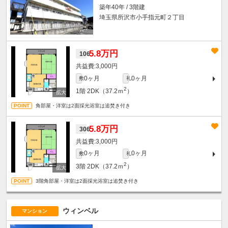
築年40年 / 3階建
埼玉県所沢市小手指元町２丁目
5.8万円
106
3,000円
0ヶ月
0ヶ月
敷
礼
2
1階
2DK（37.2ｍ
）
角部屋・洋室は2面採光浴室は追焚き付き
5.8万円
306
3,000円
0ヶ月
0ヶ月
敷
礼
2
3階
2DK（37.2ｍ
）
3階角部屋・洋室は2面採光浴室は追焚き付き
ウィンベル
マンション