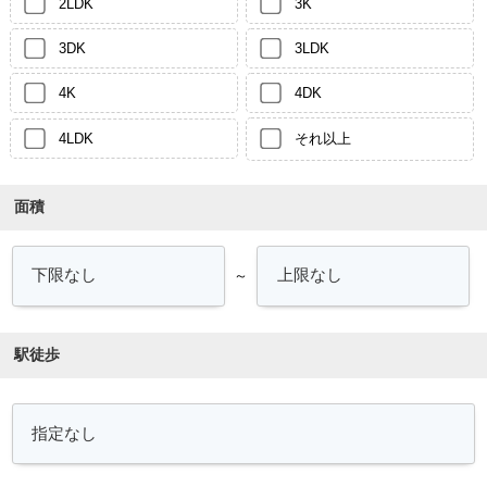
2LDK
3K
3DK
3LDK
4K
4DK
4LDK
それ以上
面積
～
駅徒歩