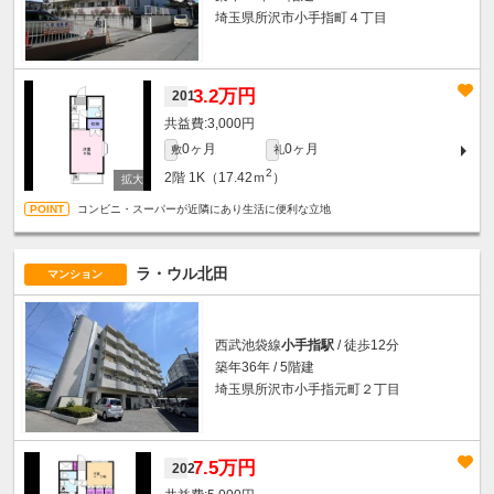
埼玉県所沢市小手指町４丁目
3.2万円
201
3,000円
0ヶ月
0ヶ月
敷
礼
2
2階
1K（17.42ｍ
）
コンビニ・スーパーが近隣にあり生活に便利な立地
ラ・ウル北田
マンション
西武池袋線
小手指駅
/ 徒歩12分
築年36年 / 5階建
埼玉県所沢市小手指元町２丁目
7.5万円
202