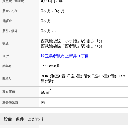
4,000円 / 無
共益費 / 管理費
0ヶ月 / 0ヶ月
敷金 / 礼金
0ヶ月
保証金
0ヶ月 / -
敷引 / 償却
西武池袋線「小手指」駅 徒歩11分
交通
西武池袋線「西所沢」駅 徒歩21分
埼玉県所沢市上新井３丁目
住所
1993年8月
築年月
3DK (和室6畳/洋室6畳(*階)/洋室4.5畳(*階)/DK8
間取り
畳(*階))
2
55ｍ
専有面積
南
主要採光面
設備・条件・こだわり