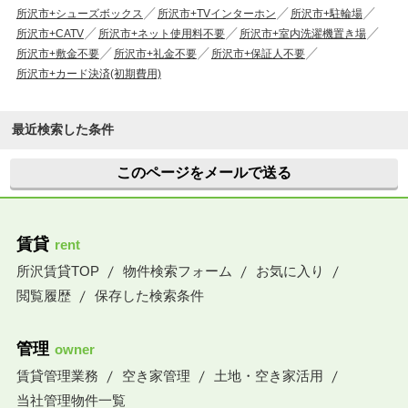
所沢市+シューズボックス
所沢市+TVインターホン
所沢市+駐輪場
所沢市+CATV
所沢市+ネット使用料不要
所沢市+室内洗濯機置き場
所沢市+敷金不要
所沢市+礼金不要
所沢市+保証人不要
所沢市+カード決済(初期費用)
最近検索した条件
このページをメールで送る
賃貸
rent
所沢賃貸TOP
物件検索フォーム
お気に入り
閲覧履歴
保存した検索条件
管理
owner
賃貸管理業務
空き家管理
土地・空き家活用
当社管理物件一覧