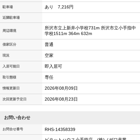
あり 7,216円
駐車場
近隣駐車場
所沢市立上新井小学校731m 所沢市立小手指中
周辺環境
学校1511m 364m 632m
普通
借家区分
空家
現況
即入居可
入居可能日
専任
取引態様
2026年08月09日
情報更新日
2026年08月23日
次回更新予定日
お問い合わせ
RHS-14358339
お問合せ番号
ピタットハウス小手指店 (株)ノザワ産業