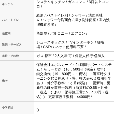
システムキッチン / ガスコンロ / 3口以上コン
キッチン
ロ /
給湯 / バストイレ別 / シャワー / 洗面所独
立 / シャワー付洗面台 / 温水洗浄便座 / 室内洗
バス・トイレ
濯機置き場 /
角部屋 / バルコニー / エアコン /
住空間
シューズボックス / TVインターホン / 駐輪
設備・サービス
場 / CATV / ネット使用料不要 /
ガス:都市 / 2人入居:可 / 保証人代行:必加入
条件・その他
保証会社エポスカード・24時間サポートシステ
ムくらしーど24（16，500円（税込）/2年）・
鍵交換代（19，800円～・税込）・退室時クリ
ーニング代負担あり・畳、襖の表替え費用折半
備考
あり・仲介手数料1.1ヶ月(税込）・更新時、更
新料のほか事務手数料（新賃料の0.55ヶ月分
（税込））あり・消毒施工費(15，400円（税
込）) 更新事務手数料 44000円*
小学校区
()