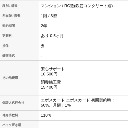
マンション / RC造(鉄筋コンクリート造)
種別 / 構造
1階 / 3階
所在階 / 階数
2年
契約期間
あり 0.5ヶ月
更新料
要
損保
-
鍵交換代
安心サポート
16,500円
その他費用
消毒施工費
15,400円
エポスカード エポスカード 初回契約時：
保証人代行会社
50%、月額：1%
110％
仲介手数料
バイク置き場