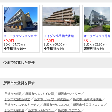
ストークマンション富士
メイゾン小手指弐番館
オークヴィラ１号館
7.5万円
8.7万円
9万円
3DK（54.70㎡）
3LDK（60.00㎡）
2LDK（52.20㎡）
小手指
/徒歩10分
小手指
/徒歩4分
西所沢
/徒歩8分
今まで閲覧した物件
所沢市の賃貸を探す
所沢市+給湯
所沢市+バストイレ別
所沢市+シャワー
所沢市+洗面所独立
所沢市+シャワー付洗面台
所沢市+温水洗浄便座
所沢市+システムキッチン
所沢市+ガスコンロ
所沢市+3口以上コンロ
所沢市+角部屋
所沢市+バルコニー
所沢市+エアコン