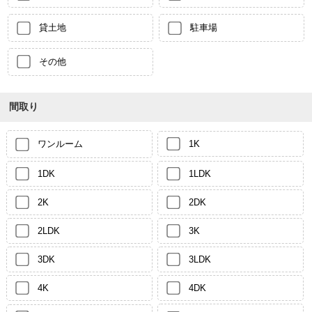
貸土地
駐車場
その他
間取り
ワンルーム
1K
1DK
1LDK
2K
2DK
2LDK
3K
3DK
3LDK
4K
4DK