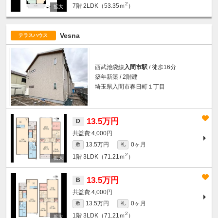
2
7階
2LDK（53.35ｍ
）
Vesna
テラスハウス
西武池袋線
入間市駅
/ 徒歩16分
築年新築 / 2階建
埼玉県入間市春日町１丁目
13.5万円
D
4,000円
13.5万円
0ヶ月
敷
礼
2
1階
3LDK（71.21ｍ
）
13.5万円
B
4,000円
13.5万円
0ヶ月
敷
礼
2
1階
3LDK（71.21ｍ
）