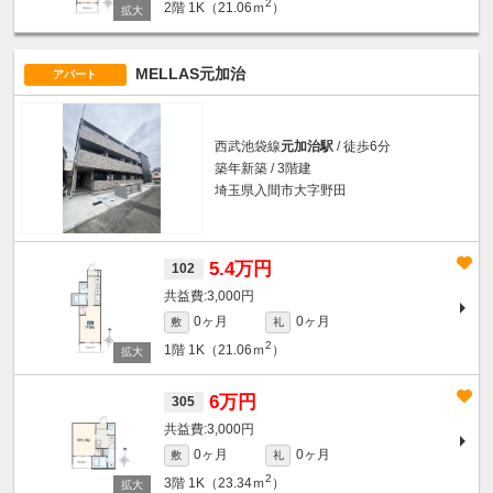
2
2階
1K（21.06ｍ
）
MELLAS元加治
アパート
西武池袋線
元加治駅
/ 徒歩6分
築年新築 / 3階建
埼玉県入間市大字野田
5.4万円
102
3,000円
0ヶ月
0ヶ月
敷
礼
2
1階
1K（21.06ｍ
）
6万円
305
3,000円
0ヶ月
0ヶ月
敷
礼
2
3階
1K（23.34ｍ
）