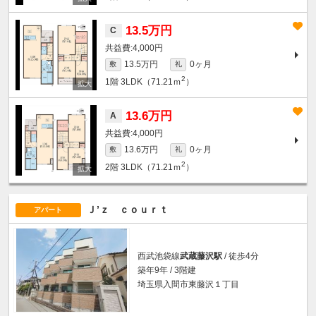
13.5万円
C
4,000円
13.5万円
0ヶ月
敷
礼
2
1階
3LDK（71.21ｍ
）
13.6万円
A
4,000円
13.6万円
0ヶ月
敷
礼
2
2階
3LDK（71.21ｍ
）
Ｊ’ｚ ｃｏｕｒｔ
アパート
西武池袋線
武蔵藤沢駅
/ 徒歩4分
築年9年 / 3階建
埼玉県入間市東藤沢１丁目