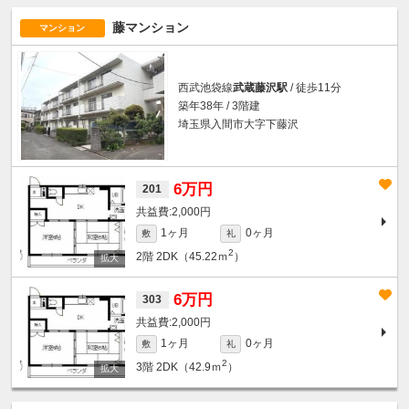
藤マンション
マンション
西武池袋線
武蔵藤沢駅
/ 徒歩11分
築年38年 / 3階建
埼玉県入間市大字下藤沢
6万円
201
2,000円
1ヶ月
0ヶ月
敷
礼
2
2階
2DK（45.22ｍ
）
6万円
303
2,000円
1ヶ月
0ヶ月
敷
礼
2
3階
2DK（42.9ｍ
）