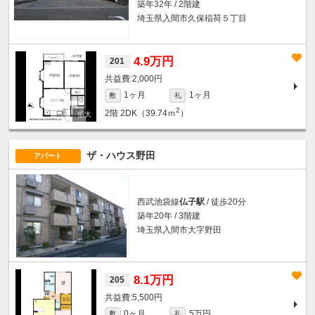
築年32年 / 2階建
埼玉県入間市久保稲荷５丁目
4.9万円
201
2,000円
1ヶ月
1ヶ月
敷
礼
2
2階
2DK（39.74ｍ
）
ザ・ハウス野田
アパート
西武池袋線
仏子駅
/ 徒歩20分
築年20年 / 3階建
埼玉県入間市大字野田
8.1万円
205
5,500円
0ヶ月
5万円
敷
礼