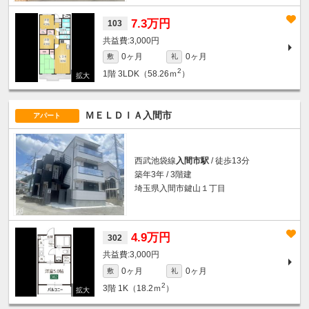
7.3万円
103
3,000円
0ヶ月
0ヶ月
敷
礼
2
1階
3LDK（58.26ｍ
）
ＭＥＬＤＩＡ入間市
アパート
西武池袋線
入間市駅
/ 徒歩13分
築年3年 / 3階建
埼玉県入間市鍵山１丁目
4.9万円
302
3,000円
0ヶ月
0ヶ月
敷
礼
2
3階
1K（18.2ｍ
）