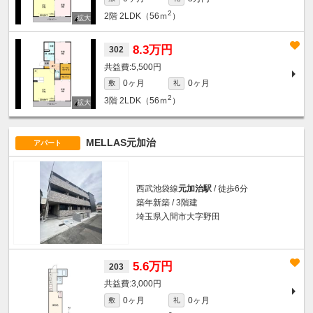
2
2階
2LDK（56ｍ
）
8.3万円
302
5,500円
0ヶ月
0ヶ月
敷
礼
2
3階
2LDK（56ｍ
）
MELLAS元加治
アパート
西武池袋線
元加治駅
/ 徒歩6分
築年新築 / 3階建
埼玉県入間市大字野田
5.6万円
203
3,000円
0ヶ月
0ヶ月
敷
礼