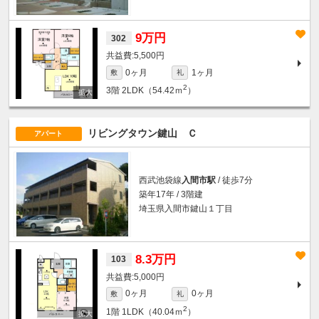
9万円
302
5,500円
0ヶ月
1ヶ月
敷
礼
2
3階
2LDK（54.42ｍ
）
リビングタウン鍵山 Ｃ
アパート
西武池袋線
入間市駅
/ 徒歩7分
築年17年 / 3階建
埼玉県入間市鍵山１丁目
8.3万円
103
5,000円
0ヶ月
0ヶ月
敷
礼
2
1階
1LDK（40.04ｍ
）