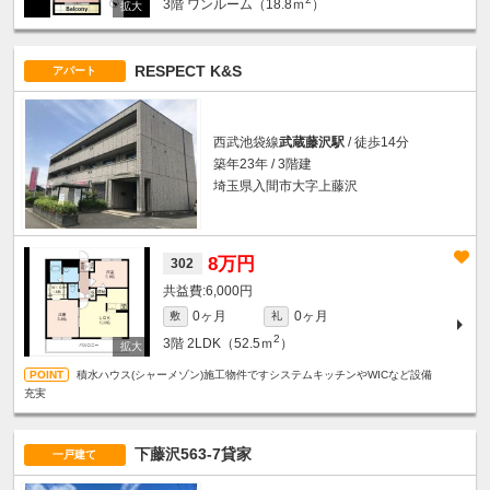
3階
ワンルーム（18.8ｍ
）
RESPECT K&S
アパート
西武池袋線
武蔵藤沢駅
/ 徒歩14分
築年23年 / 3階建
埼玉県入間市大字上藤沢
8万円
302
6,000円
0ヶ月
0ヶ月
敷
礼
2
3階
2LDK（52.5ｍ
）
積水ハウス(シャーメゾン)施工物件ですシステムキッチンやWICなど設備
充実
下藤沢563-7貸家
一戸建て