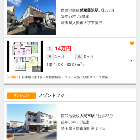
西武池袋線
武蔵藤沢駅
/ 徒歩7分
築年28年 / 2階建
埼玉県入間市大字下藤沢
14万円
1
1ヶ月
0ヶ月
敷
礼
2
1階
4LDK（83.08ｍ
）
駐車場1台付き（車種要確認）ロフトがあり収納スペース豊富
メゾンドフジ
マンション
西武池袋線
入間市駅
/ 徒歩22分
築年36年 / 3階建
埼玉県入間市扇町屋３丁目