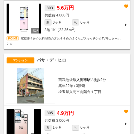
5.6万円
303
4,000円
0ヶ月
0ヶ月
敷
礼
2
3階
1K（22.35ｍ
）
駅徒歩４分☆お料理済の方おすすめの２くちガスキッチン☆TVモニターホ
ン☆
パサ・デ・ヒロ
マンション
西武池袋線
入間市駅
/ 徒歩2分
築年22年 / 3階建
埼玉県入間市向陽台１丁目
4.9万円
305
3,000円
1ヶ月
0ヶ月
敷
礼
2