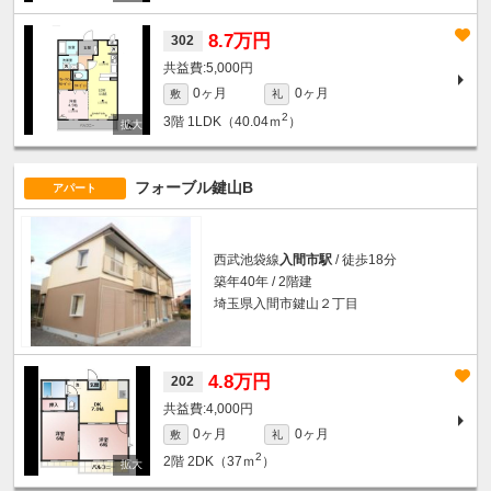
8.7万円
302
5,000円
0ヶ月
0ヶ月
敷
礼
2
3階
1LDK（40.04ｍ
）
フォーブル鍵山B
アパート
西武池袋線
入間市駅
/ 徒歩18分
築年40年 / 2階建
埼玉県入間市鍵山２丁目
4.8万円
202
4,000円
0ヶ月
0ヶ月
敷
礼
2
2階
2DK（37ｍ
）