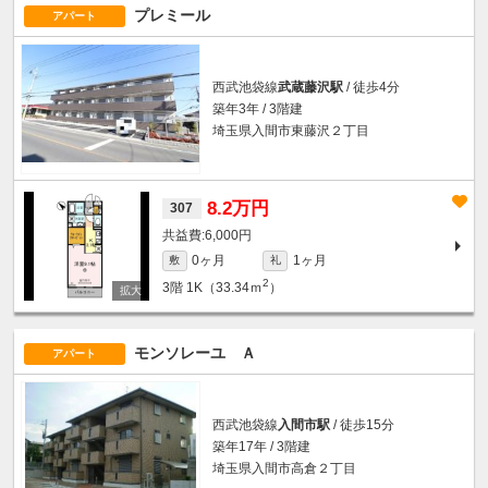
プレミール
アパート
西武池袋線
武蔵藤沢駅
/ 徒歩4分
築年3年 / 3階建
埼玉県入間市東藤沢２丁目
8.2万円
307
6,000円
0ヶ月
1ヶ月
敷
礼
2
3階
1K（33.34ｍ
）
モンソレーユ Ａ
アパート
西武池袋線
入間市駅
/ 徒歩15分
築年17年 / 3階建
埼玉県入間市高倉２丁目