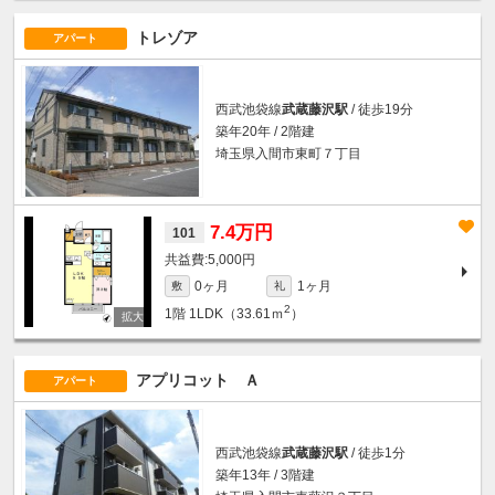
トレゾア
アパート
西武池袋線
武蔵藤沢駅
/ 徒歩19分
築年20年 / 2階建
埼玉県入間市東町７丁目
7.4万円
101
5,000円
0ヶ月
1ヶ月
敷
礼
2
1階
1LDK（33.61ｍ
）
アプリコット Ａ
アパート
西武池袋線
武蔵藤沢駅
/ 徒歩1分
築年13年 / 3階建