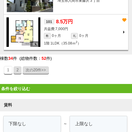
埼玉県入間市東藤沢３丁目
8.5万円
101
7,000円
0ヶ月
0ヶ月
敷
礼
2
1階
1LDK（35.08ｍ
）
棟数
34
件 (総物件数：
52
件)
1
2
次の20件>>
条件を絞り込む
賃料
～