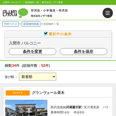
入間市 バルコニー ｜賃貸物件一覧｜ 株式会社ノザワ産業
TOPページ
賃貸物件検索
賃貸物件一覧
選択中の条件
入間市 バルコニー
条件を変更
条件を保存
棟数
34
件 (総物件数：
52
件)
並び順 ：
グランヴェール斉木
アパート
西武池袋線
武蔵藤沢駅
/ 安川電気前 バス
乗車時間14分 停歩9分