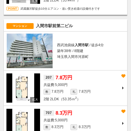
2階
2LDK（55.44ｍ
）
武蔵藤沢駅徒歩10分エアコン・追い焚き給湯の設備付きです
入間市駅前第二ビル
マンション
西武池袋線
入間市駅
/ 徒歩4分
築年38年 / 8階建
埼玉県入間市河原町
7.8万円
207
5,000円
7.8万円
7.8万円
敷
礼
2
2階
2LDK（53.35ｍ
）
8.3万円
707
5,000円
8.3万円
8.3万円
敷
礼