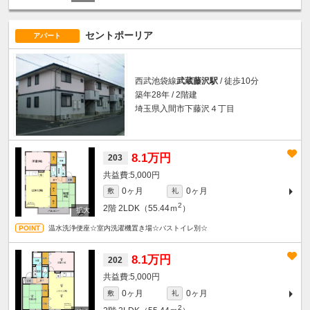
セントポーリア
アパート
西武池袋線
武蔵藤沢駅
/ 徒歩10分
築年28年 / 2階建
埼玉県入間市下藤沢４丁目
8.1万円
203
5,000円
0ヶ月
0ヶ月
敷
礼
2
2階
2LDK（55.44ｍ
）
温水洗浄便座☆室内洗濯機置き場☆バストイレ別☆
8.1万円
202
5,000円
0ヶ月
0ヶ月
敷
礼
2