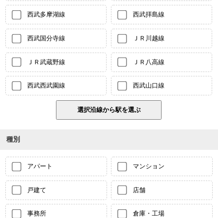
西武多摩湖線
西武拝島線
西武国分寺線
ＪＲ川越線
ＪＲ武蔵野線
ＪＲ八高線
西武西武園線
西武山口線
種別
アパート
マンション
戸建て
店舗
事務所
倉庫・工場