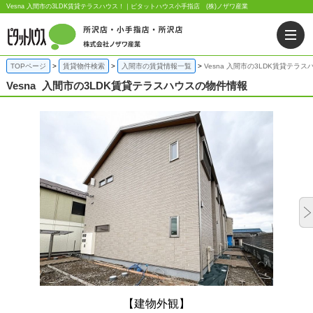
Vesna 入間市の3LDK賃貸テラスハウス！｜ピタットハウス小手指店 (株)ノザワ産業
TOPページ
賃貸物件検索
入間市の賃貸情報一覧
Vesna 入間市の3LDK賃貸テラス
Vesna
入間市の3LDK賃貸テラスハウスの物件情報
【建物外観】