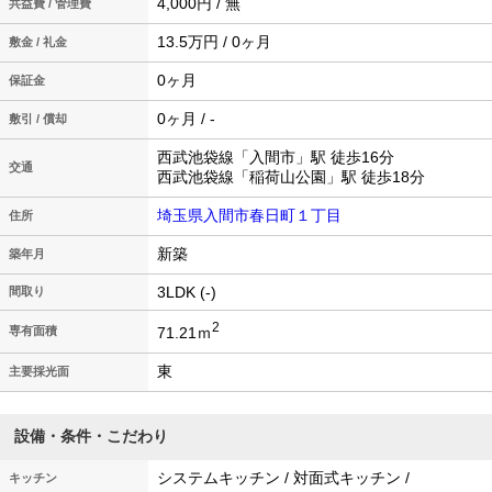
4,000円 / 無
共益費 / 管理費
13.5万円 / 0ヶ月
敷金 / 礼金
0ヶ月
保証金
0ヶ月 / -
敷引 / 償却
西武池袋線「入間市」駅 徒歩16分
交通
西武池袋線「稲荷山公園」駅 徒歩18分
埼玉県入間市春日町１丁目
住所
新築
築年月
3LDK (-)
間取り
2
71.21ｍ
専有面積
東
主要採光面
設備・条件・こだわり
システムキッチン / 対面式キッチン /
キッチン