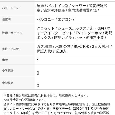
給湯 / バストイレ別 / シャワー / 追焚機能浴
バス・トイレ
室 / 温水洗浄便座 / 室内洗濯機置き場 /
バルコニー / エアコン /
住空間
クロゼット / シューズボックス / 床下収納 / ウ
ォークインクロゼット / TVインターホン / 宅配
設備・サービス
ボックス / 防犯カメラ / ネット使用料不要 /
ガス:都市 / 水道:公営 / 排水:下水 / 2人入居:可 /
条件・その他
保証人代行:必加入
*
備考
小学校区
()
中学校区
()
※各種情報と現状に差異がある場合は、現状優先となります。
※物件情報の学区情報について
当サイト物件情報に記載されております通学区域(学区)情報は、国土数値情報
ダウンロードサービスが提供する小学校区データ【2016年度】及び中学校区
データ【2016年度】を元に加工したものですので、記載情報が現在の学区域