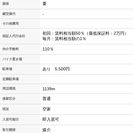
要
損保
-
鍵交換代
その他費用
初回：賃料相当額50％（最低保証料：2万円）
保証人代行会社
毎月：賃料相当額の1％
110％
仲介手数料
バイク置き場
あり 5,500円
駐車場
近隣駐車場
1139m
周辺環境
普通
借家区分
空家
現況
即入居可
入居可能日
媒介
取引態様