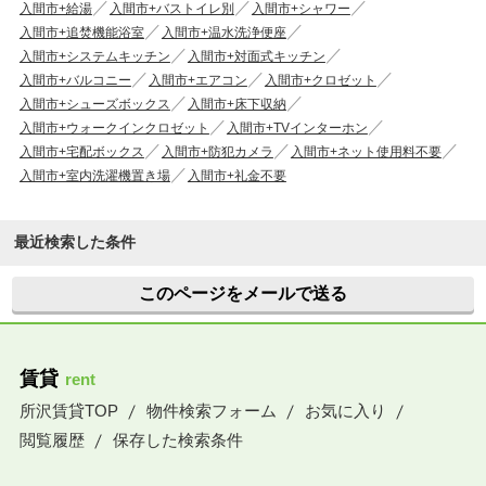
入間市+給湯
入間市+バストイレ別
入間市+シャワー
入間市+追焚機能浴室
入間市+温水洗浄便座
入間市+システムキッチン
入間市+対面式キッチン
入間市+バルコニー
入間市+エアコン
入間市+クロゼット
入間市+シューズボックス
入間市+床下収納
入間市+ウォークインクロゼット
入間市+TVインターホン
入間市+宅配ボックス
入間市+防犯カメラ
入間市+ネット使用料不要
入間市+室内洗濯機置き場
入間市+礼金不要
最近検索した条件
このページをメールで送る
賃貸
rent
所沢賃貸TOP
物件検索フォーム
お気に入り
閲覧履歴
保存した検索条件