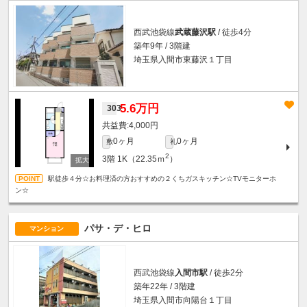
西武池袋線
武蔵藤沢駅
/ 徒歩4分
築年9年 / 3階建
埼玉県入間市東藤沢１丁目
5.6万円
303
4,000円
0ヶ月
0ヶ月
敷
礼
2
3階
1K（22.35ｍ
）
駅徒歩４分☆お料理済の方おすすめの２くちガスキッチン☆TVモニターホ
ン☆
パサ・デ・ヒロ
マンション
西武池袋線
入間市駅
/ 徒歩2分
築年22年 / 3階建
埼玉県入間市向陽台１丁目