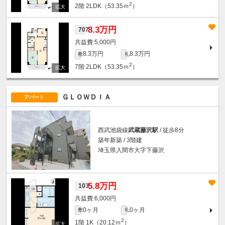
2
2階
2LDK（53.35ｍ
）
8.3万円
707
5,000円
8.3万円
8.3万円
敷
礼
2
7階
2LDK（53.35ｍ
）
ＧＬＯＷＤＩＡ
アパート
西武池袋線
武蔵藤沢駅
/ 徒歩8分
築年新築 / 3階建
埼玉県入間市大字下藤沢
5.8万円
103
6,000円
0ヶ月
0ヶ月
敷
礼
2
1階
1K（20.12ｍ
）