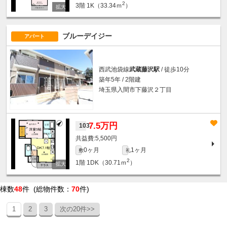
2
3階
1K（33.34ｍ
）
ブルーデイジー
アパート
西武池袋線
武蔵藤沢駅
/ 徒歩10分
築年5年 / 2階建
埼玉県入間市下藤沢２丁目
7.5万円
103
5,500円
0ヶ月
1ヶ月
敷
礼
2
1階
1DK（30.71ｍ
）
棟数
48
件 (総物件数：
70
件)
1
2
3
次の20件>>