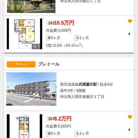
埼玉県入間市鍵山１丁目
10.5万円
102
5,000円
0ヶ月
1ヶ月
敷
礼
2
1階
2LDK（65.15ｍ
）
プレミール
アパート
西武池袋線
武蔵藤沢駅
/ 徒歩4分
築年3年 / 3階建
埼玉県入間市東藤沢２丁目
8.2万円
307
6,000円
0ヶ月
1ヶ月
敷
礼