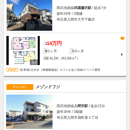
西武池袋線
武蔵藤沢駅
/ 徒歩7分
築年28年 / 2階建
埼玉県入間市大字下藤沢
14万円
1
1ヶ月
0ヶ月
敷
礼
2
1階
4LDK（83.08ｍ
）
駐車場1台付き（車種要確認）ロフトがあり収納スペース豊富
メゾンドフジ
マンション
西武池袋線
入間市駅
/ 徒歩22分
築年36年 / 3階建
埼玉県入間市扇町屋３丁目