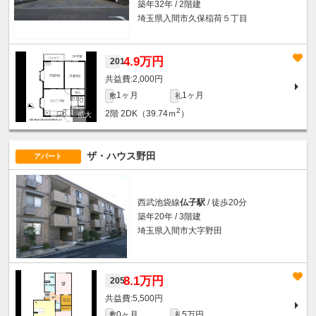
築年32年 / 2階建
埼玉県入間市久保稲荷５丁目
4.9万円
201
2,000円
1ヶ月
1ヶ月
敷
礼
2
2階
2DK（39.74ｍ
）
ザ・ハウス野田
アパート
西武池袋線
仏子駅
/ 徒歩20分
築年20年 / 3階建
埼玉県入間市大字野田
8.1万円
205
5,500円
0ヶ月
5万円
敷
礼