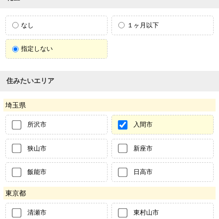
なし
１ヶ月以下
指定しない
住みたいエリア
埼玉県
所沢市
入間市
狭山市
新座市
飯能市
日高市
東京都
清瀬市
東村山市