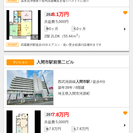
温水洗浄便座☆室内洗濯機置き場☆バストイレ別☆
8.1万円
202
5,000円
0ヶ月
0ヶ月
敷
礼
2
2階
2LDK（55.44ｍ
）
武蔵藤沢駅徒歩10分エアコン・追い焚き給湯の設備付きです
入間市駅前第二ビル
マンション
西武池袋線
入間市駅
/ 徒歩4分
築年38年 / 8階建
埼玉県入間市河原町
7.8万円
207
5,000円
7.8万円
7.8万円
敷
礼