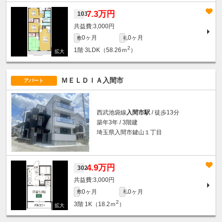
7.3万円
103
3,000円
0ヶ月
0ヶ月
敷
礼
2
1階
3LDK（58.26ｍ
）
ＭＥＬＤＩＡ入間市
アパート
西武池袋線
入間市駅
/ 徒歩13分
築年3年 / 3階建
埼玉県入間市鍵山１丁目
4.9万円
302
3,000円
0ヶ月
0ヶ月
敷
礼
2
3階
1K（18.2ｍ
）