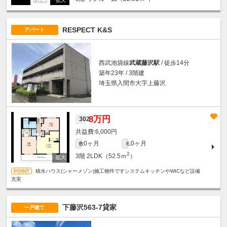
RESPECT K&S
アパート
西武池袋線
武蔵藤沢駅
/ 徒歩14分
築年23年 / 3階建
埼玉県入間市大字上藤沢
8万円
302
6,000円
0ヶ月
0ヶ月
敷
礼
2
3階
2LDK（52.5ｍ
）
積水ハウス(シャーメゾン)施工物件ですシステムキッチンやWICなど設備
充実
下藤沢563-7貸家
一戸建て