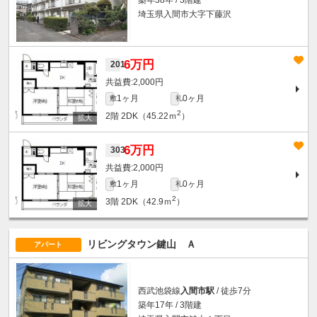
埼玉県入間市大字下藤沢
6万円
201
2,000円
1ヶ月
0ヶ月
敷
礼
2
2階
2DK（45.22ｍ
）
6万円
303
2,000円
1ヶ月
0ヶ月
敷
礼
2
3階
2DK（42.9ｍ
）
リビングタウン鍵山 Ａ
アパート
西武池袋線
入間市駅
/ 徒歩7分
築年17年 / 3階建