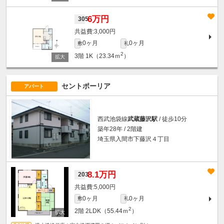
6万円
305
3,000円
0ヶ月
0ヶ月
敷
礼
2
3階
1K（23.34ｍ
）
セントポーリア
アパート
西武池袋線
武蔵藤沢駅
/ 徒歩10分
築年28年 / 2階建
埼玉県入間市下藤沢４丁目
8.1万円
203
5,000円
0ヶ月
0ヶ月
敷
礼
2
2階
2LDK（55.44ｍ
）