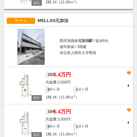
2
2階
1K（21.06ｍ
）
MELLAS元加治
アパート
西武池袋線
元加治駅
/ 徒歩6分
築年新築 / 3階建
埼玉県入間市大字野田
5.4万円
102
3,000円
0ヶ月
0ヶ月
敷
礼
2
1階
1K（21.06ｍ
）
5.4万円
104
3,000円
0ヶ月
0ヶ月
敷
礼
2
1階
1K（21.06ｍ
）