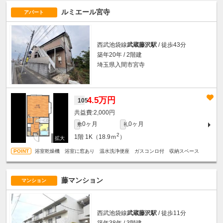
ルミエール宮寺
アパート
西武池袋線
武蔵藤沢駅
/ 徒歩43分
築年20年 / 2階建
埼玉県入間市宮寺
4.5万円
105
2,000円
0ヶ月
0ヶ月
敷
礼
2
1階
1K（18.9ｍ
）
浴室乾燥機 浴室に窓あり 温水洗浄便座 ガスコンロ付 収納スペース
藤マンション
マンション
西武池袋線
武蔵藤沢駅
/ 徒歩11分
築年38年 / 3階建