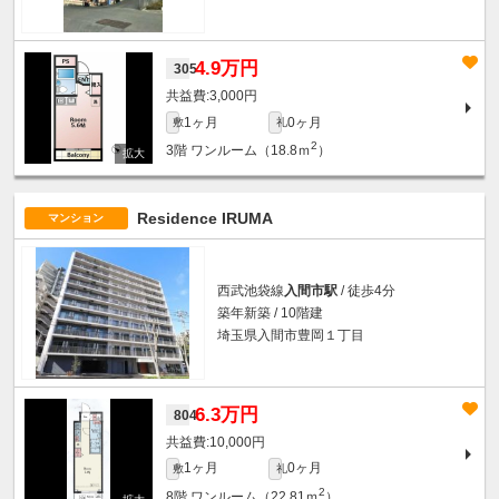
4.9万円
305
3,000円
1ヶ月
0ヶ月
敷
礼
2
3階
ワンルーム（18.8ｍ
）
Residence IRUMA
マンション
西武池袋線
入間市駅
/ 徒歩4分
築年新築 / 10階建
埼玉県入間市豊岡１丁目
6.3万円
804
10,000円
1ヶ月
0ヶ月
敷
礼
2
8階
ワンルーム（22.81ｍ
）