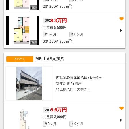
2
2階
2LDK（56ｍ
）
8.3万円
302
5,500円
0ヶ月
0ヶ月
敷
礼
2
3階
2LDK（56ｍ
）
MELLAS元加治
アパート
西武池袋線
元加治駅
/ 徒歩6分
築年新築 / 3階建
埼玉県入間市大字野田
5.6万円
203
3,000円
0ヶ月
0ヶ月
敷
礼