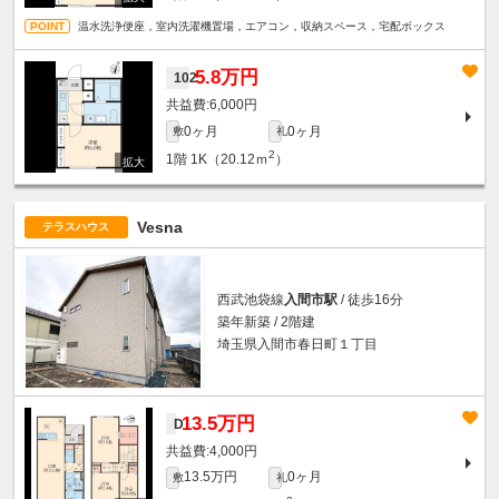
温水洗浄便座，室内洗濯機置場，エアコン，収納スペース，宅配ボックス
5.8万円
102
6,000円
0ヶ月
0ヶ月
敷
礼
2
1階
1K（20.12ｍ
）
Vesna
テラスハウス
西武池袋線
入間市駅
/ 徒歩16分
築年新築 / 2階建
埼玉県入間市春日町１丁目
13.5万円
D
4,000円
13.5万円
0ヶ月
敷
礼