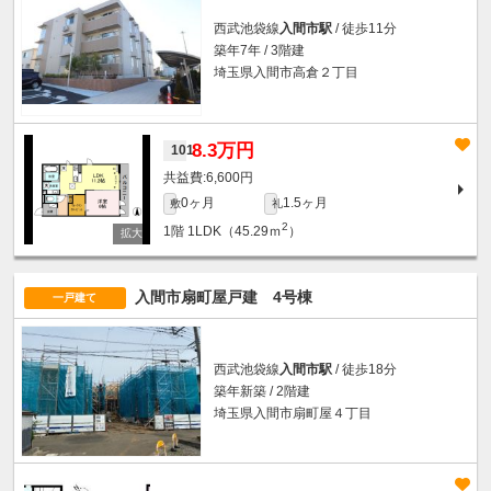
西武池袋線
入間市駅
/ 徒歩11分
築年7年 / 3階建
埼玉県入間市高倉２丁目
8.3万円
101
6,600円
0ヶ月
1.5ヶ月
敷
礼
2
1階
1LDK（45.29ｍ
）
入間市扇町屋戸建 4号棟
一戸建て
西武池袋線
入間市駅
/ 徒歩18分
築年新築 / 2階建
埼玉県入間市扇町屋４丁目