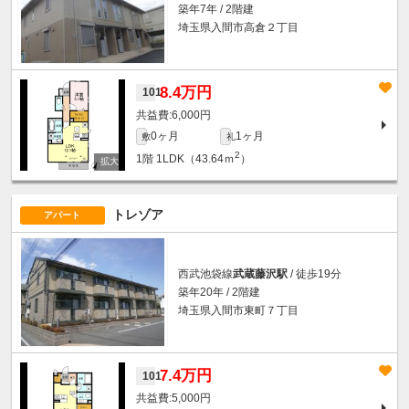
築年7年 / 2階建
埼玉県入間市高倉２丁目
8.4万円
101
6,000円
0ヶ月
1ヶ月
敷
礼
2
1階
1LDK（43.64ｍ
）
トレゾア
アパート
西武池袋線
武蔵藤沢駅
/ 徒歩19分
築年20年 / 2階建
埼玉県入間市東町７丁目
7.4万円
101
5,000円