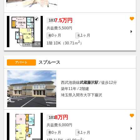
7.5万円
103
5,500円
0ヶ月
1ヶ月
敷
礼
2
1階
1DK（30.71ｍ
）
スプルース
アパート
西武池袋線
武蔵藤沢駅
/ 徒歩12分
築年11年 / 2階建
埼玉県入間市大字下藤沢
8万円
101
6,000円
0ヶ月
1ヶ月
敷
礼
2