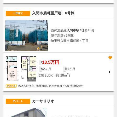
入間市扇町屋戸建 6号棟
一戸建て
西武池袋線
入間市駅
/ 徒歩18分
築年新築 / 2階建
埼玉県入間市扇町屋４丁目
13.5万円
1
2ヶ月
1ヶ月
敷
礼
2
2階
3LDK（82.28ｍ
）
温水洗浄便座 / 追焚機能 / 浴室乾燥機 / 洗髪洗面化粧台
カーサリリオ
アパート