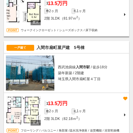
13.5万円
1
2ヶ月
1ヶ月
敷
礼
2
2階
3LDK（81.97ｍ
）
ウォークインクローゼット / シューズボックス / 床下収納
入間市扇町屋戸建 5号棟
一戸建て
西武池袋線
入間市駅
/ 徒歩18分
築年新築 / 2階建
埼玉県入間市扇町屋４丁目
13.5万円
1
2ヶ月
1ヶ月
敷
礼
2
2階
3LDK（82.18ｍ
）
フローリング / バルコニー / 角部屋 /温水洗浄便座 / 追焚機能 / 浴室乾燥機