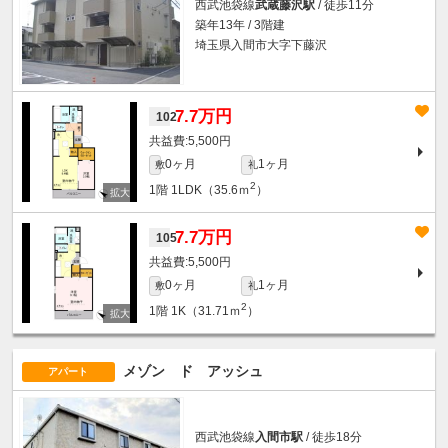
西武池袋線
武蔵藤沢駅
/ 徒歩11分
築年13年 / 3階建
埼玉県入間市大字下藤沢
7.7万円
102
5,500円
0ヶ月
1ヶ月
敷
礼
2
1階
1LDK（35.6ｍ
）
7.7万円
105
5,500円
0ヶ月
1ヶ月
敷
礼
2
1階
1K（31.71ｍ
）
メゾン ド アッシュ
アパート
西武池袋線
入間市駅
/ 徒歩18分