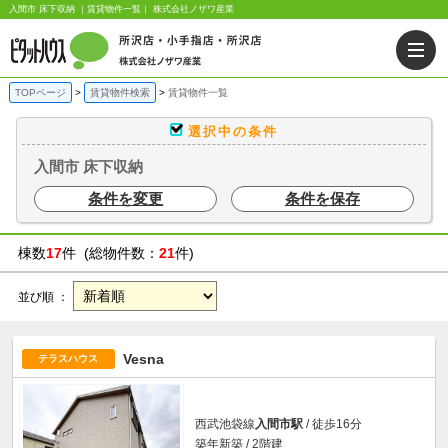
入間市 床下収納 ｜賃貸物件一覧｜ 株式会社ノザワ産業
TOPページ
賃貸物件検索
賃貸物件一覧
選択中の条件
入間市 床下収納
条件を変更
条件を保存
棟数
17
件 (総物件数：
21
件)
並び順 ：
Vesna
テラスハウス
西武池袋線
入間市駅
/ 徒歩16分
築年新築 / 2階建