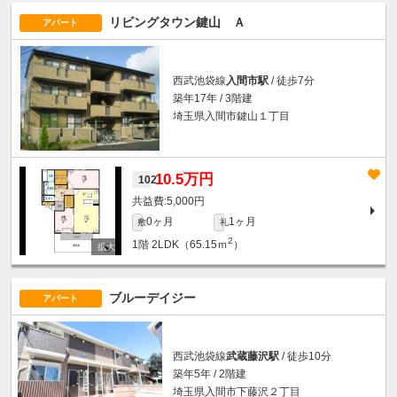
リビングタウン鍵山 Ａ
アパート
西武池袋線
入間市駅
/ 徒歩7分
築年17年 / 3階建
埼玉県入間市鍵山１丁目
10.5万円
102
5,000円
0ヶ月
1ヶ月
敷
礼
2
1階
2LDK（65.15ｍ
）
ブルーデイジー
アパート
西武池袋線
武蔵藤沢駅
/ 徒歩10分
築年5年 / 2階建
埼玉県入間市下藤沢２丁目