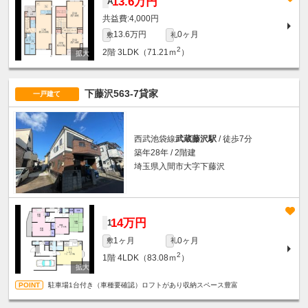
13.6万円
A
4,000円
13.6万円
0ヶ月
敷
礼
2
2階
3LDK（71.21ｍ
）
下藤沢563-7貸家
一戸建て
西武池袋線
武蔵藤沢駅
/ 徒歩7分
築年28年 / 2階建
埼玉県入間市大字下藤沢
14万円
1
1ヶ月
0ヶ月
敷
礼
2
1階
4LDK（83.08ｍ
）
駐車場1台付き（車種要確認）ロフトがあり収納スペース豊富