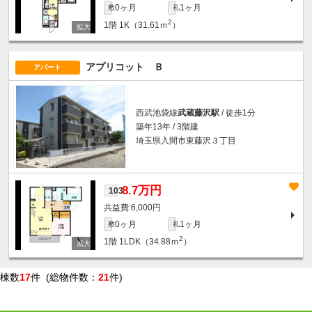
0ヶ月
1ヶ月
敷
礼
2
1階
1K（31.61ｍ
）
アプリコット Ｂ
アパート
西武池袋線
武蔵藤沢駅
/ 徒歩1分
築年13年 / 3階建
埼玉県入間市東藤沢３丁目
8.7万円
103
6,000円
0ヶ月
1ヶ月
敷
礼
2
1階
1LDK（34.88ｍ
）
棟数
17
件 (総物件数：
21
件)