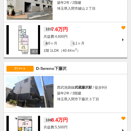
築年2年 / 2階建
埼玉県入間市鍵山２丁目
7.6万円
103
4,600円
0ヶ月
1ヶ月
敷
礼
2
1階
1LDK（40.44ｍ
）
D-Sereno下藤沢
アパート
西武池袋線
武蔵藤沢駅
/ 徒歩9分
築年2年 / 3階建
埼玉県入間市下藤沢３丁目
8.4万円
106
5,500円