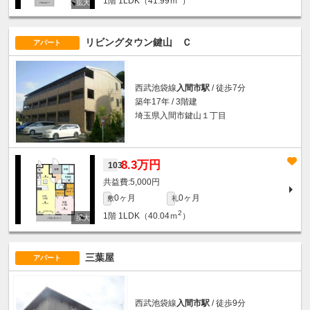
1階
1LDK（41.99ｍ
）
リビングタウン鍵山 Ｃ
アパート
西武池袋線
入間市駅
/ 徒歩7分
築年17年 / 3階建
埼玉県入間市鍵山１丁目
8.3万円
103
5,000円
0ヶ月
0ヶ月
敷
礼
2
1階
1LDK（40.04ｍ
）
三葉屋
アパート
西武池袋線
入間市駅
/ 徒歩9分