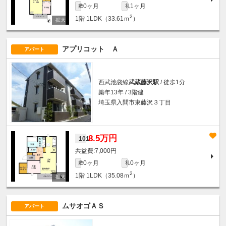
0ヶ月
1ヶ月
敷
礼
2
1階
1LDK（33.61ｍ
）
アプリコット Ａ
アパート
西武池袋線
武蔵藤沢駅
/ 徒歩1分
築年13年 / 3階建
埼玉県入間市東藤沢３丁目
8.5万円
101
7,000円
0ヶ月
0ヶ月
敷
礼
2
1階
1LDK（35.08ｍ
）
ムサオゴＡＳ
アパート