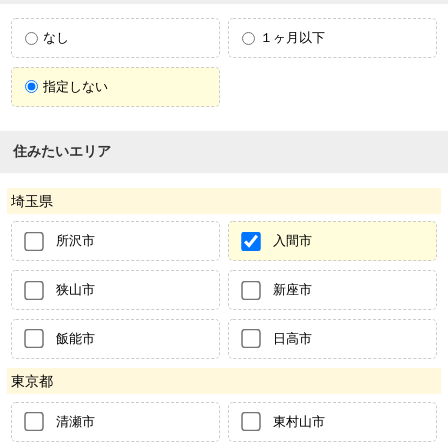
なし
１ヶ月以下
指定しない
住みたいエリア
埼玉県
所沢市
入間市
狭山市
新座市
飯能市
日高市
東京都
清瀬市
東村山市