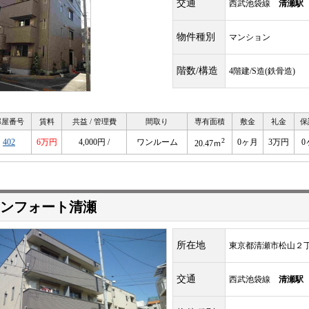
交通
西武池袋線
清瀬駅
物件種別
マンション
階数/構造
4階建/S造(鉄骨造)
部屋番号
賃料
共益 / 管理費
間取り
専有面積
敷金
礼金
保
2
402
6万円
4,000円 /
ワンルーム
0ヶ月
3万円
0
20.47ｍ
ンフォート清瀬
所在地
東京都清瀬市松山２
交通
西武池袋線
清瀬駅