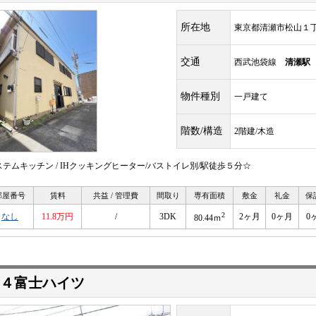
所在地
東京都清瀬市松山１
交通
西武池袋線
清瀬駅
物件種別
一戸建て
階数/構造
2階建/木造
ステムキッチン / IHクッキングヒーター/バストイレ別/駅徒歩５分☆
部屋番号
賃料
共益 / 管理費
間取り
専有面積
敷金
礼金
保
2
なし
11.8万円
/
3DK
2ヶ月
0ヶ月
0
80.44ｍ
４富士ハイツ