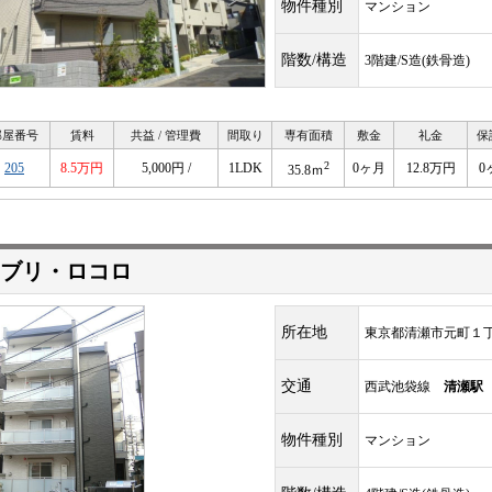
物件種別
マンション
階数/構造
3階建/S造(鉄骨造)
部屋番号
賃料
共益 / 管理費
間取り
専有面積
敷金
礼金
保
2
205
8.5万円
5,000円 /
1LDK
0ヶ月
12.8万円
0
35.8ｍ
ブリ・ロコロ
所在地
東京都清瀬市元町１
交通
西武池袋線
清瀬駅
物件種別
マンション