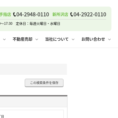
戸建て
諸費用
人情報保護方針
その他の問合せ
仲介と買取の違い
賃貸vs持ち家
04-2948-0110
04-2922-0110
手指店
新所沢店
0～17:30 定休日：毎週火曜日・水曜日
不動産売却
当社について
お問い合わせ
戸建て
諸費用
人情報保護方針
無料賃料査定
その他の問合せ
仲介と買取の違い
賃貸vs持ち家
採用情報
無料売却査定
この検索条件を保存
丁目