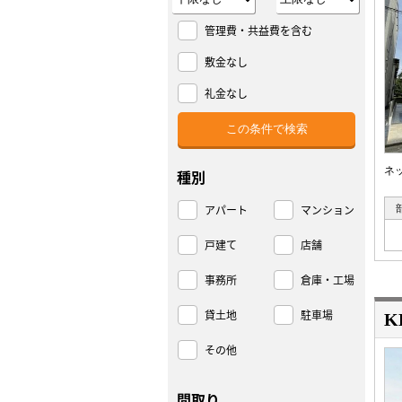
管理費・共益費を含む
敷金なし
礼金なし
ネ
種別
アパート
マンション
戸建て
店舗
事務所
倉庫・工場
貸土地
駐車場
K
その他
間取り