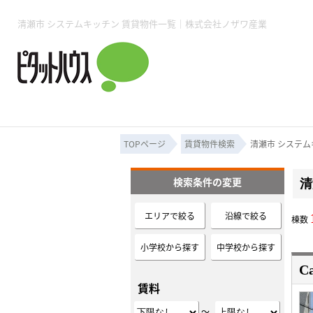
所沢賃貸TOP
賃貸管理業務
入居者様用ページTOP
売買物件一覧
無料売却査定
会社概要
ご来店予約
スタッフ紹介
お住まいの解約手続き
土地・空き家活用
購入時の諸費用
仲介手数料について
物件検索フォーム
入居中のマ
清瀬市 システムキッチン 賃貸物件一覧｜株式会社ノザワ産業
必要な書類
売却の流れ
月極駐車場
ピタットハウス所沢店
事業用物件
ピタットハ
TOPページ
賃貸物件検索
清瀬市 システム
検索条件の変更
清
所沢賃貸TOP
賃貸管理業務
入居者様用ページTOP
売買物件一覧
無料売却査定
会社概要
ご来店予約
スタッフ紹介
お住まいの解約手続き
土地・空き家活用
購入時の諸費用
仲介手数料について
物件検索フォーム
入居中のマ
エリアで絞る
沿線で絞る
棟数
必要な書類
売却の流れ
小学校から探す
中学校から探す
C
月極駐車場
ピタットハウス所沢店
事業用物件
ピタットハ
賃料
～