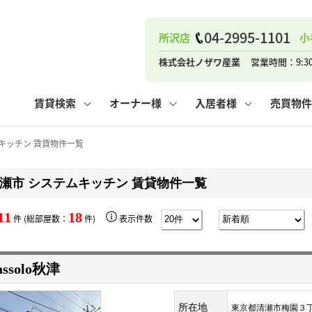
ナー
お知らせ
購入までの流れ
管理物件一覧
お気に入り
業者の選び方
その他の問合せ
住まいのトラブルQ&A
お客様の声
閲覧履歴
管理のご依頼
よくある質問
媒介契約の種類
スタッフブログ
お住まいの解約手続き
保存した検索条件
マンションVS
売却時の
個
04-2995-1101
所沢店
小
高く売るポイント
よくある質問
相続
株式会社ノザワ産業
営業時間：9:3
ウス小手指店
コンテナ
ピタットハウス新所沢店
賃貸検索
オーナー様
入居者様
売買物件
キッチン 賃貸物件一覧
瀬市 システムキッチン 賃貸物件一覧
ナー
お知らせ
購入までの流れ
空き家管理
お気に入り
業者の選び方
その他の問合せ
住まいのトラブルQ&A
お客様の声
管理物件一覧
閲覧履歴
よくある質問
媒介契約の種類
スタッフブログ
お住まいの解約手続き
保存した検索条件
管理のご依頼
マンションVS
売却時の
個
11
18
件 (総部屋数：
件)
表示件数
高く売るポイント
よくある質問
相続
assolo秋津
ウス小手指店
コンテナ
ピタットハウス新所沢店
所在地
東京都清瀬市梅園３