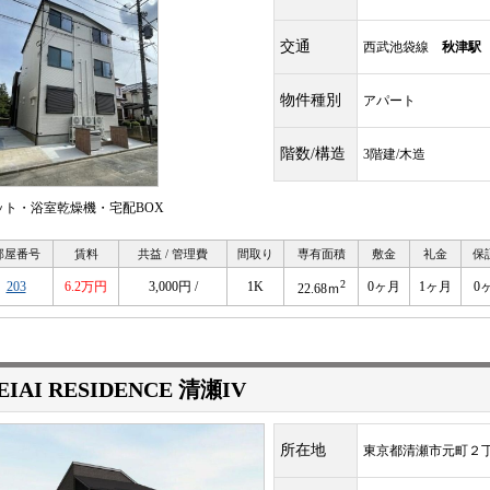
交通
西武池袋線
秋津駅
物件種別
アパート
階数/構造
3階建/木造
ット・浴室乾燥機・宅配BOX
部屋番号
賃料
共益 / 管理費
間取り
専有面積
敷金
礼金
保
2
203
6.2万円
3,000円 /
1K
0ヶ月
1ヶ月
0
22.68ｍ
EIAI RESIDENCE 清瀬IV
所在地
東京都清瀬市元町２