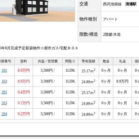
交通
西武池袋線
清瀬駅
物件種別
アパート
階数/構造
2階建/木造
026年8月完成予定新築物件☆都市ガス/宅配ＢＯＸ
部屋番号
賃料
共益 / 管理費
間取り
専有面積
敷金
礼金
保
2
101
8.9万円
3,500円 /
1LDK
0ヶ月
0ヶ月
0
25.17ｍ
2
103
8.9万円
3,500円 /
1LDK
0ヶ月
8.9万円
0
24.89ｍ
2
201
9.4万円
3,500円 /
1LDK
0ヶ月
0ヶ月
0
25.17ｍ
2
203
9.2万円
3,500円 /
1LDK
0ヶ月
0ヶ月
0
24.89ｍ
2
204
9.2万円
3,500円 /
1LDK
0ヶ月
0ヶ月
0
24.89ｍ