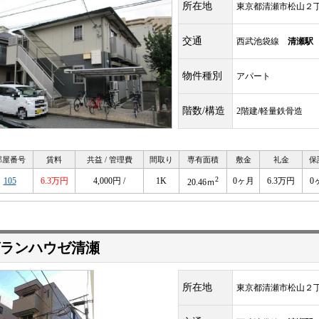
所在地
東京都清瀬市松山２
交通
西武池袋線
清瀬駅
物件種別
アパート
階数/構造
2階建/軽量鉄骨造
部屋番号
賃料
共益 / 管理費
間取り
専有面積
敷金
礼金
保
2
105
6.3万円
4,000円 /
1K
0ヶ月
6.3万円
0
20.46ｍ
ランハウゼ清瀬
所在地
東京都清瀬市松山２