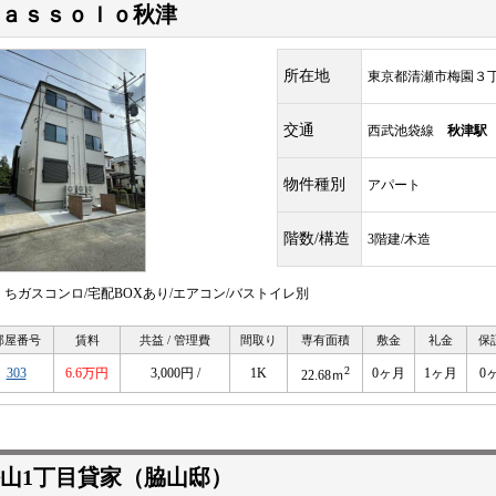
ａｓｓｏｌｏ秋津
所在地
東京都清瀬市梅園３
交通
西武池袋線
秋津駅
物件種別
アパート
階数/構造
3階建/木造
くちガスコンロ/宅配BOXあり/エアコン/バストイレ別
部屋番号
賃料
共益 / 管理費
間取り
専有面積
敷金
礼金
保
2
303
6.6万円
3,000円 /
1K
0ヶ月
1ヶ月
0
22.68ｍ
山1丁目貸家（脇山邸）