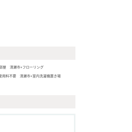
部屋
清瀬市+フローリング
使用料不要
清瀬市+室内洗濯機置き場