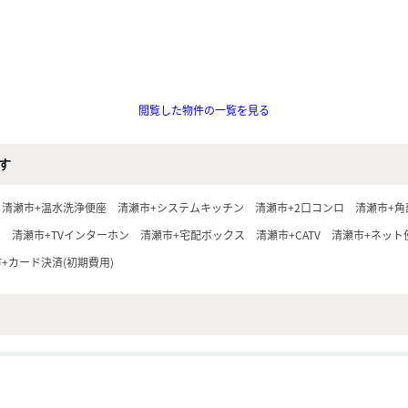
閲覧した物件の一覧を見る
す
清瀬市+温水洗浄便座
清瀬市+システムキッチン
清瀬市+2口コンロ
清瀬市+角
ス
清瀬市+TVインターホン
清瀬市+宅配ボックス
清瀬市+CATV
清瀬市+ネット
+カード決済(初期費用)