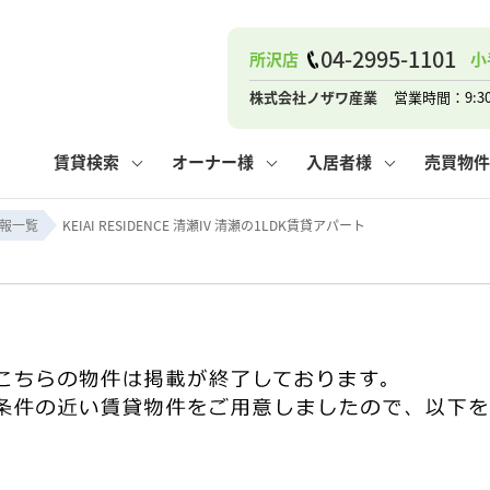
04-2995-1101
所沢店
小
ナー
お知らせ
購入までの流れ
管理物件一覧
お気に入り
業者の選び方
その他の問合せ
住まいのトラブルQ&A
お客様の声
閲覧履歴
管理のご依頼
よくある質問
媒介契約の種類
スタッフブログ
お住まいの解約手続き
保存した検索条件
マンションVS
売却時の
個
株式会社ノザワ産業
営業時間：9:3
高く売るポイント
よくある質問
相続
賃貸検索
オーナー様
入居者様
売買物件
ウス小手指店
コンテナ
ピタットハウス新所沢店
報一覧
KEIAI RESIDENCE 清瀬IV 清瀬の1LDK賃貸アパート
ナー
お知らせ
購入までの流れ
空き家管理
お気に入り
業者の選び方
その他の問合せ
住まいのトラブルQ&A
お客様の声
管理物件一覧
閲覧履歴
よくある質問
媒介契約の種類
スタッフブログ
お住まいの解約手続き
保存した検索条件
管理のご依頼
マンションVS
売却時の
個
高く売るポイント
よくある質問
相続
ウス小手指店
コンテナ
ピタットハウス新所沢店