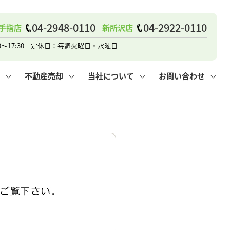
04-2948-0110
04-2922-0110
手指店
新所沢店
戸建て
諸費用
人情報保護方針
その他の問合せ
仲介と買取の違い
賃貸vs持ち家
0～17:30 定休日：毎週火曜日・水曜日
不動産売却
当社について
お問い合わせ
戸建て
諸費用
人情報保護方針
無料賃料査定
その他の問合せ
仲介と買取の違い
賃貸vs持ち家
採用情報
無料売却査定