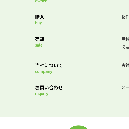
owner
購入
物
buy
売却
無
sale
必
当社について
会
company
お問い合わせ
メ
inquiry