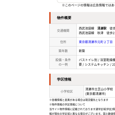
※このページの情報は広告情報ではあ
物件概要
西武池袋線
清瀬駅
徒歩
交通機関
西武池袋線 秋津 徒歩2
住所
東京都清瀬市元町２丁目
築年数
新築
設備・条件
バストイレ別 / 浴室乾燥機 
の一例
要 / システムキッチン / 
学区情報
清瀬市立芝山小学校
小学校区
(東京都清瀬市)
※各種情報と差異がある場合は現況優先となります
※物件情報の学区情報について
当サイト物件情報に記載されております通学区域(学区)
報が現在の学区域と異なる場合がございます。国土数値情