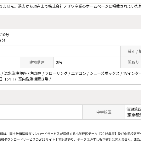
りません。過去から現在まで株式会社ノザワ産業のホームぺージに掲載されていた
10分
3分
種別 /
建物階建
2階
間取り
/ 温水洗浄便座 / 角部屋 / フローリング / エアコン / シューズボックス / TVインター
2口コンロ / 室内洗濯機置き場 /
清瀬第
中学校区
(東京都
情報は、国土数値情報ダウンロードサービスが提供する小学校区データ【2016年度】及び中学校区デ
報ダウンロードサービスのWEBサイト上で記述通り、データは必ずしも正確とは言えません。また、