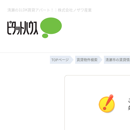
清瀬の1LDK賃貸アパート！｜株式会社ノザワ産業
所沢賃貸TOP
賃貸管理業務
入居者様用ページTOP
売買物件一覧
無料売却査定
会社概要
ご来店予約
スタッフ紹介
お住まいの解約手続き
土地・空き家活用
購入時の諸費用
仲介手数料について
物件検索フォーム
入居中のマ
必要な書類
売却の流れ
月極駐車場
ピタットハウス所沢店
事業用物件
ピタットハ
TOPページ
賃貸物件検索
清瀬市の賃貸情
所沢賃貸TOP
賃貸管理業務
入居者様用ページTOP
売買物件一覧
無料売却査定
会社概要
ご来店予約
スタッフ紹介
お住まいの解約手続き
土地・空き家活用
購入時の諸費用
仲介手数料について
物件検索フォーム
入居中のマ
必要な書類
売却の流れ
月極駐車場
ピタットハウス所沢店
事業用物件
ピタットハ