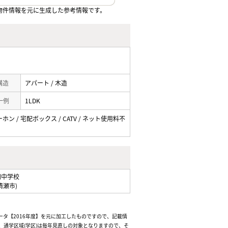
物件情報を元に生成した参考情報です。
 構造
アパート / 木造
一例
1LDK
ホン / 宅配ボックス / CATV / ネット使用料不
四中学校
清瀬市)
ータ【2016年度】を元に加工したものですので、記載情
通学区域(学区)は毎年見直しの対象となりますので、そ