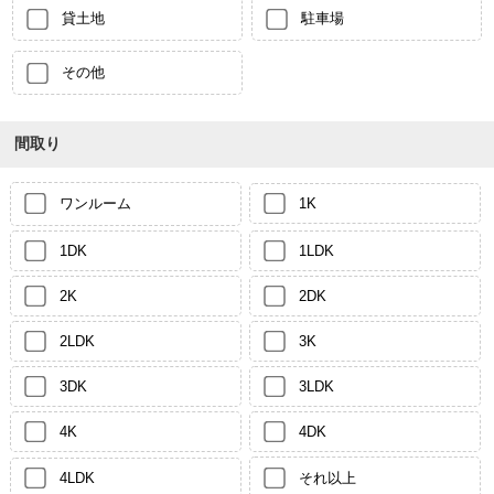
貸土地
駐車場
その他
間取り
ワンルーム
1K
1DK
1LDK
2K
2DK
2LDK
3K
3DK
3LDK
4K
4DK
4LDK
それ以上