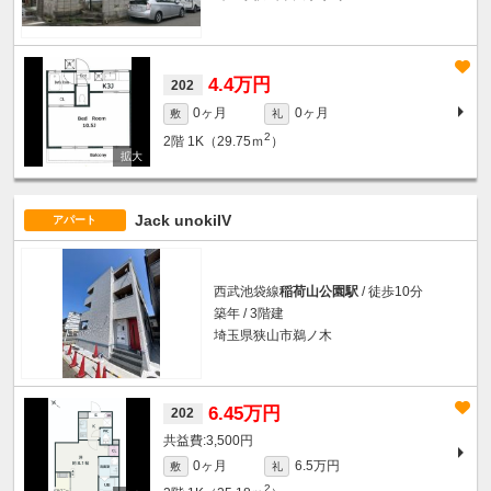
4.4万円
202
0ヶ月
0ヶ月
敷
礼
2
2階
1K（29.75ｍ
）
Jack unokiIV
アパート
西武池袋線
稲荷山公園駅
/ 徒歩10分
築年 / 3階建
埼玉県狭山市鵜ノ木
6.45万円
202
3,500円
0ヶ月
6.5万円
敷
礼
2