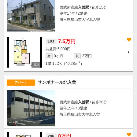
西武新宿線
入曽駅
/ 徒歩15分
築年17年 / 2階建
埼玉県狭山市大字北入曽
7.5万円
103
5,000円
0ヶ月
3万円
敷
礼
2
1階
1LDK（40.28ｍ
）
サンボナール北入曽
アパート
西武新宿線
入曽駅
/ 徒歩20分
築年15年 / 3階建
埼玉県狭山市大字北入曽
8万円
206