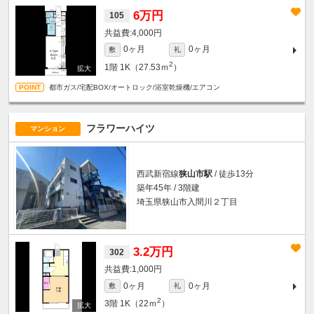
6万円
105
4,000円
0ヶ月
0ヶ月
敷
礼
2
1階
1K（27.53ｍ
）
都市ガス/宅配BOX/オートロック/浴室乾燥機/エアコン
フラワーハイツ
マンション
西武新宿線
狭山市駅
/ 徒歩13分
築年45年 / 3階建
埼玉県狭山市入間川２丁目
3.2万円
302
1,000円
0ヶ月
0ヶ月
敷
礼
2
3階
1K（22ｍ
）