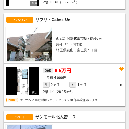
2
2階
1LDK（36.98ｍ
）
リブリ・Calme-Un
マンション
西武新宿線
狭山市駅
/ 徒歩5分
築年10年 / 3階建
埼玉県狭山市富士見１丁目
6.5万円
205
4,000円
0ヶ月
1ヶ月
敷
礼
2
2階
1K（28.15ｍ
）
エアコン浴室乾燥機/システムキッチン/角部屋/宅配ボックス
サンモール北入曽 Ｃ
アパート