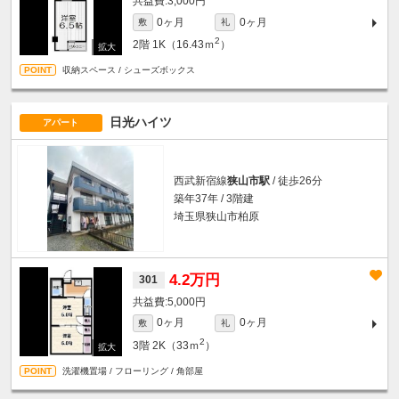
3,000円
0ヶ月
0ヶ月
敷
礼
2
2階
1K（16.43ｍ
）
収納スペース / シューズボックス
日光ハイツ
アパート
西武新宿線
狭山市駅
/ 徒歩26分
築年37年 / 3階建
埼玉県狭山市柏原
4.2万円
301
5,000円
0ヶ月
0ヶ月
敷
礼
2
3階
2K（33ｍ
）
洗濯機置場 / フローリング / 角部屋