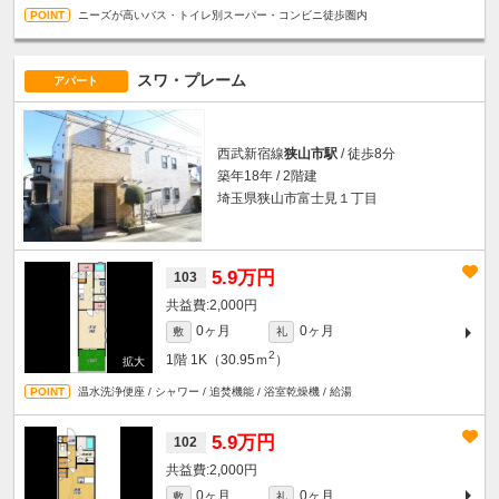
ニーズが高いバス・トイレ別スーパー・コンビニ徒歩圏内
スワ・プレーム
アパート
西武新宿線
狭山市駅
/ 徒歩8分
築年18年 / 2階建
埼玉県狭山市富士見１丁目
5.9万円
103
2,000円
0ヶ月
0ヶ月
敷
礼
2
1階
1K（30.95ｍ
）
温水洗浄便座 / シャワー / 追焚機能 / 浴室乾燥機 / 給湯
5.9万円
102
2,000円
0ヶ月
0ヶ月
敷
礼