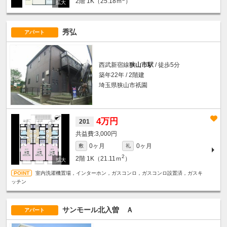
2階
1K（25.18ｍ
）
秀弘
アパート
西武新宿線
狭山市駅
/ 徒歩5分
築年22年 / 2階建
埼玉県狭山市祇園
4万円
201
3,000円
0ヶ月
0ヶ月
敷
礼
2
2階
1K（21.11ｍ
）
室内洗濯機置場，インターホン，ガスコンロ，ガスコンロ設置済，ガスキ
ッチン
サンモール北入曽 Ａ
アパート