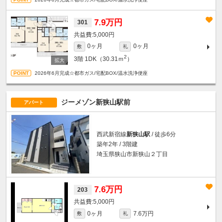
7.9万円
301
5,000円
0ヶ月
0ヶ月
敷
礼
2
3階
1DK（30.31ｍ
）
2026年6月完成☆都市ガス/宅配BOX/温水洗浄便座
ジーメゾン新狭山駅前
アパート
西武新宿線
新狭山駅
/ 徒歩6分
築年2年 / 3階建
埼玉県狭山市新狭山２丁目
7.6万円
203
5,000円
0ヶ月
7.6万円
敷
礼