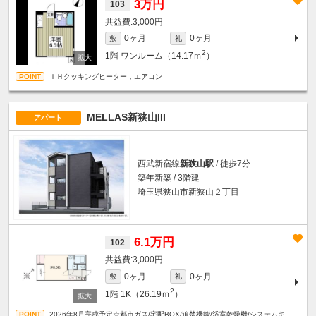
3万円
103
3,000円
0ヶ月
0ヶ月
敷
礼
2
1階
ワンルーム（14.17ｍ
）
ＩＨクッキングヒーター，エアコン
MELLAS新狭山III
アパート
西武新宿線
新狭山駅
/ 徒歩7分
築年新築 / 3階建
埼玉県狭山市新狭山２丁目
6.1万円
102
3,000円
0ヶ月
0ヶ月
敷
礼
2
1階
1K（26.19ｍ
）
2026年8月完成予定☆都市ガス/宅配BOX/追焚機能/浴室乾燥機/システムキ