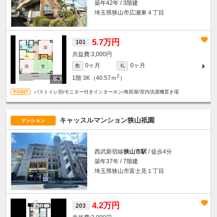
築年42年 / 3階建
埼玉県狭山市広瀬東４丁目
5.7万円
101
3,000円
0ヶ月
0ヶ月
敷
礼
2
1階
3K（40.57ｍ
）
バストイレ別/モニター付きインターホン/角部屋/室内洗濯機置き場
キャッスルマンション狭山祇園
マンション
西武新宿線
狭山市駅
/ 徒歩4分
築年37年 / 7階建
埼玉県狭山市富士見１丁目
4.2万円
203