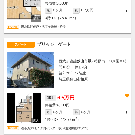
5,000円
0ヶ月
6.7万円
敷
礼
2
3階
1K（25.41ｍ
）
温水洗浄便座 / 浴室乾燥機 / 給湯
ブリッジ ゲート
アパート
西武新宿線
狭山市駅
/ 柏原南 バス乗車時
間10分 停歩4分
築年20年 / 2階建
埼玉県狭山市柏原
6.5万円
101
4,000円
0ヶ月
0ヶ月
敷
礼
2
1階
2DK（43.73ｍ
）
都市ガス/モニタ付インターホン/追焚機能/エアコン