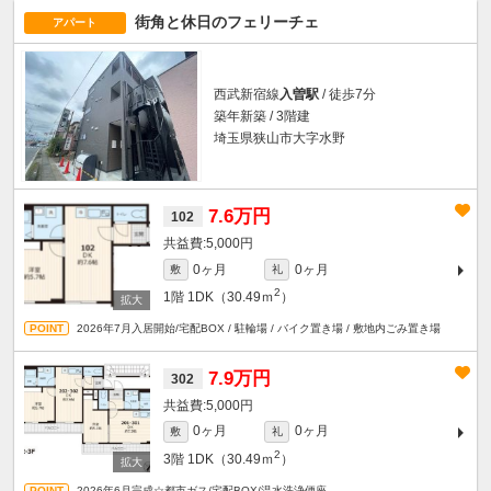
街角と休日のフェリーチェ
アパート
西武新宿線
入曽駅
/ 徒歩7分
築年新築 / 3階建
埼玉県狭山市大字水野
7.6万円
102
5,000円
0ヶ月
0ヶ月
敷
礼
2
1階
1DK（30.49ｍ
）
2026年7月入居開始/宅配BOX / 駐輪場 / バイク置き場 / 敷地内ごみ置き場
7.9万円
302
5,000円
0ヶ月
0ヶ月
敷
礼
2
3階
1DK（30.49ｍ
）
2026年6月完成☆都市ガス/宅配BOX/温水洗浄便座