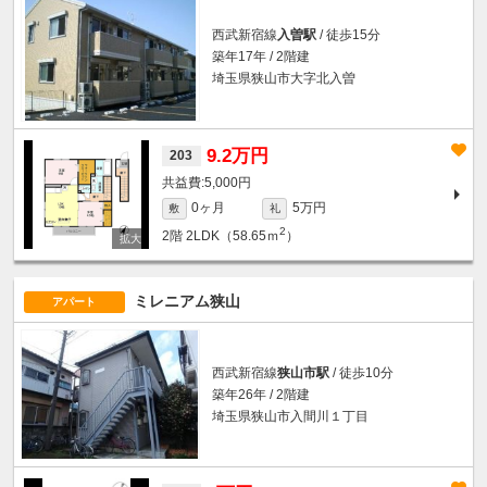
西武新宿線
入曽駅
/ 徒歩15分
築年17年 / 2階建
埼玉県狭山市大字北入曽
9.2万円
203
5,000円
0ヶ月
5万円
敷
礼
2
2階
2LDK（58.65ｍ
）
ミレニアム狭山
アパート
西武新宿線
狭山市駅
/ 徒歩10分
築年26年 / 2階建
埼玉県狭山市入間川１丁目