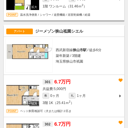
2
1階
ワンルーム（31.46ｍ
）
温水洗浄便座 / シャワー / 追焚機能 / 浴室乾燥機 / 給湯
ジーメゾン狭山祗園シエル
アパート
西武新宿線
狭山市駅
/ 徒歩6分
築年新築 / 3階建
埼玉県狭山市祇園
6.7万円
301
5,000円
0ヶ月
1ヶ月
敷
礼
2
3階
1K（25.41ｍ
）
ペット飼育相談可（犬または猫計２匹ま
6.7万円
302