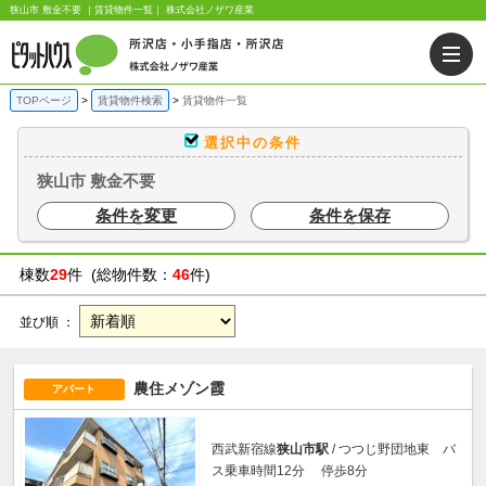
狭山市 敷金不要 ｜賃貸物件一覧｜ 株式会社ノザワ産業
TOPページ
賃貸物件検索
賃貸物件一覧
選択中の条件
狭山市 敷金不要
条件を変更
条件を保存
棟数
29
件 (総物件数：
46
件)
並び順 ：
農住メゾン霞
アパート
西武新宿線
狭山市駅
/ つつじ野団地東 バ
ス乗車時間12分 停歩8分