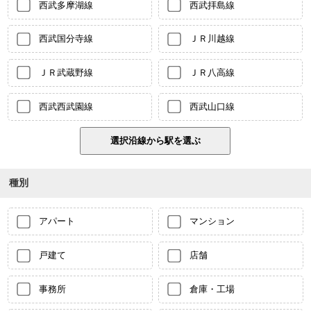
西武多摩湖線
西武拝島線
西武国分寺線
ＪＲ川越線
ＪＲ武蔵野線
ＪＲ八高線
西武西武園線
西武山口線
種別
アパート
マンション
戸建て
店舗
事務所
倉庫・工場