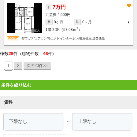
7万円
I
4,000円
0ヶ月
0ヶ月
敷
礼
2
1階
2DK（57.08ｍ
）
都市ガス/エアコン/モニタ付インターホン/暖房便座/追焚機能
棟数
29
件 (総物件数：
46
件)
1
2
次の20件>>
条件を絞り込む
賃料
～