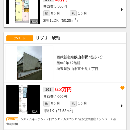
5,500円
0ヶ月
1ヶ月
敷
礼
2
2階
1LDK（50.28ｍ
）
リブリ・琥珀
アパート
西武新宿線
狭山市駅
/ 徒歩7分
築年9年 / 2階建
埼玉県狭山市富士見１丁目
6.2万円
101
4,000円
0ヶ月
1ヶ月
敷
礼
2
1階
1K（27.53ｍ
）
システムキッチン / ２口コンロ / ガスコンロ/温水洗浄便座 / シャワー / 浴
室乾燥機