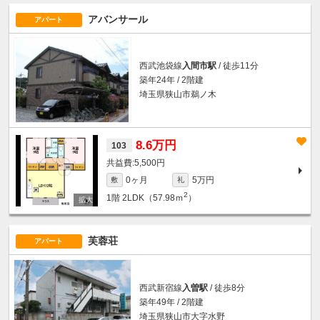
アバンサール
アパート
西武池袋線
入間市駅
/ 徒歩11分
築年24年 / 2階建
埼玉県狭山市鵜ノ木
8.6万円
103
5,500円
0ヶ月
5万円
敷
礼
2
1階
2LDK（57.98ｍ
）
芙蓉荘
アパート
西武新宿線
入曽駅
/ 徒歩8分
築年49年 / 2階建
埼玉県狭山市大字水野