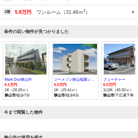
2
1階
5.9万円
ワンルーム（31.46ｍ
）
条件の近い物件が見つかりました
Mark Duo狭山IV
ジーメゾン狭山祗園シエル
フューチャー
6.1万円
6.5万円
6.5万円
1K（20.20㎡）
1K（25.41㎡）
1LDK（45.92㎡）
狭山市
/徒歩7分
狭山市
/徒歩6分
狭山市
/下広瀬下車 
今まで閲覧した物件
狭山市の賃貸を探す