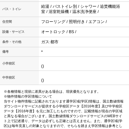
給湯 / バストイレ別 / シャワー / 追焚機能浴
バス・トイレ
室 / 浴室乾燥機 / 温水洗浄便座 /
フローリング / 照明付き / エアコン /
住空間
オートロック / BS /
設備・サービス
ガス:都市
条件・その他
*
備考
小学校区
()
中学校区
()
※各種情報と現状に差異がある場合は、現状優先となります。
※物件情報の学区情報について
当サイト物件情報に記載されております通学区域(学区)情報は、国土数値情報
ダウンロードサービスが提供する小学校区データ【2016年度】及び中学校区
データ【2016年度】を元に加工したものですので、記載情報が現在の学区域
と異なる場合がございます。国土数値情報ダウンロードサービスのWEBサイ
ト上で記述通り、データは必ずしも正確とは言えません。また、通学区域(学
区)は毎年見直しの対象となりますので、そちらを踏まえ学区情報は参考とし