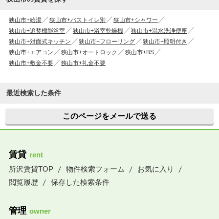
狭山市+給湯
狭山市+バストイレ別
狭山市+シャワー
狭山市+追焚機能浴室
狭山市+浴室乾燥機
狭山市+温水洗浄便座
狭山市+対面式キッチン
狭山市+フローリング
狭山市+照明付き
狭山市+エアコン
狭山市+オートロック
狭山市+BS
狭山市+敷金不要
狭山市+礼金不要
最近検索した条件
このページをメールで送る
賃貸
rent
所沢賃貸TOP
物件検索フォーム
お気に入り
閲覧履歴
保存した検索条件
管理
owner