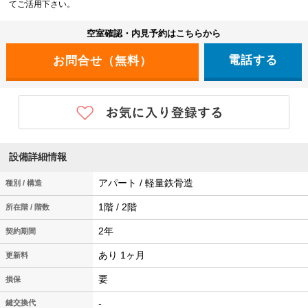
てご活用下さい。
空室確認・内見予約はこちらから
電話する
設備詳細情報
アパート / 軽量鉄骨造
種別 / 構造
1階 / 2階
所在階 / 階数
2年
契約期間
あり 1ヶ月
更新料
要
損保
-
鍵交換代