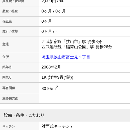
2,000円 / 無
共益費 / 管理費
0ヶ月 / 0ヶ月
敷金 / 礼金
0ヶ月
保証金
0ヶ月 / -
敷引 / 償却
西武新宿線「狭山市」駅 徒歩8分
交通
西武池袋線「稲荷山公園」駅 徒歩26分
埼玉県狭山市富士見１丁目
住所
2008年2月
築年月
1K (洋室9畳(*階))
間取り
2
30.95ｍ
専有面積
-
主要採光面
設備・条件・こだわり
対面式キッチン /
キッチン