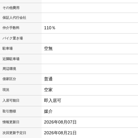
その他費用
保証人代行会社
110％
仲介手数料
バイク置き場
空無
駐車場
近隣駐車場
周辺環境
普通
借家区分
空家
現況
即入居可
入居可能日
媒介
取引態様
2026年08月07日
情報更新日
2026年08月21日
次回更新予定日