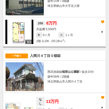
築年15年 / 3階建
埼玉県狭山市大字北入曽
8万円
206
5,500円
0ヶ月
1ヶ月
敷
礼
2
2階
1LDK（50.28ｍ
）
入間川４丁目Ｏ様邸
一戸建て
西武池袋線
稲荷山公園駅
/ 徒歩10分
築年58年 / 2階建
埼玉県狭山市入間川４丁目
な
13万円
し