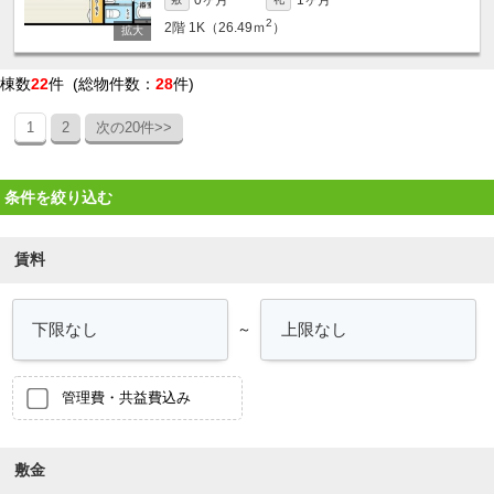
2
2階
1K（26.49ｍ
）
棟数
22
件 (総物件数：
28
件)
1
2
次の20件>>
条件を絞り込む
賃料
～
管理費・共益費込み
敷金