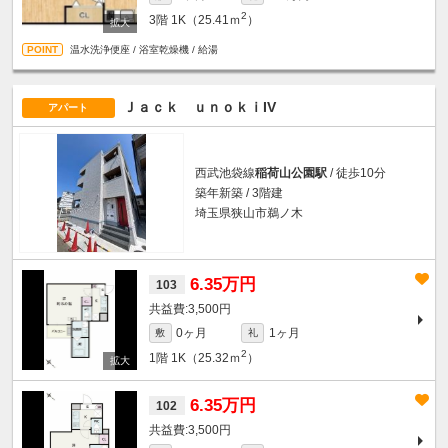
2
3階
1K（25.41ｍ
）
温水洗浄便座 / 浴室乾燥機 / 給湯
Ｊａｃｋ ｕｎｏｋｉIV
アパート
西武池袋線
稲荷山公園駅
/ 徒歩10分
築年新築 / 3階建
埼玉県狭山市鵜ノ木
6.35万円
103
3,500円
0ヶ月
1ヶ月
敷
礼
2
1階
1K（25.32ｍ
）
6.35万円
102
3,500円