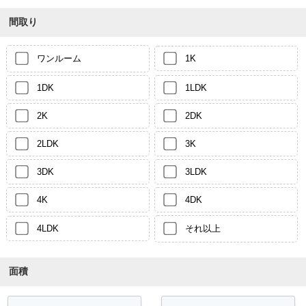
間取り
ワンルーム
1K
1DK
1LDK
2K
2DK
2LDK
3K
3DK
3LDK
4K
4DK
4LDK
それ以上
面積