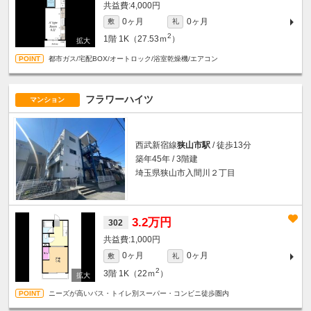
4,000円
0ヶ月
0ヶ月
敷
礼
2
1階
1K（27.53ｍ
）
都市ガス/宅配BOX/オートロック/浴室乾燥機/エアコン
フラワーハイツ
マンション
西武新宿線
狭山市駅
/ 徒歩13分
築年45年 / 3階建
埼玉県狭山市入間川２丁目
3.2万円
302
1,000円
0ヶ月
0ヶ月
敷
礼
2
3階
1K（22ｍ
）
ニーズが高いバス・トイレ別スーパー・コンビニ徒歩圏内