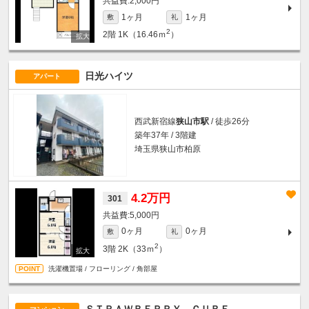
2,000円
1ヶ月
1ヶ月
敷
礼
2
2階
1K（16.46ｍ
）
日光ハイツ
アパート
西武新宿線
狭山市駅
/ 徒歩26分
築年37年 / 3階建
埼玉県狭山市柏原
4.2万円
301
5,000円
0ヶ月
0ヶ月
敷
礼
2
3階
2K（33ｍ
）
洗濯機置場 / フローリング / 角部屋
ＳＴＲＡＷＢＥＲＲＹ ＣＵＢＥ