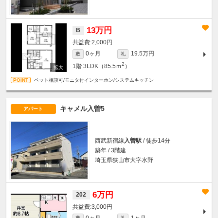
13万円
B
2,000円
0ヶ月
19.5万円
敷
礼
2
1階
3LDK（85.5ｍ
）
ペット相談可/モニタ付インターホン/システムキッチン
キャメル入曽5
アパート
西武新宿線
入曽駅
/ 徒歩14分
築年 / 3階建
埼玉県狭山市大字水野
6万円
202
3,000円
0ヶ月
1ヶ月
敷
礼