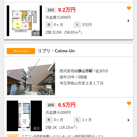
9.2万円
203
5,000円
0ヶ月
5万円
敷
礼
2
2階
2LDK（58.65ｍ
）
リブリ・Calme-Un
マンション
西武新宿線
狭山市駅
/ 徒歩5分
築年10年 / 3階建
埼玉県狭山市富士見１丁目
6.5万円
205
4,000円
0ヶ月
1ヶ月
敷
礼
2
2階
1K（28.15ｍ
）
エアコン浴室乾燥機/システムキッチン/角部屋/宅配ボックス