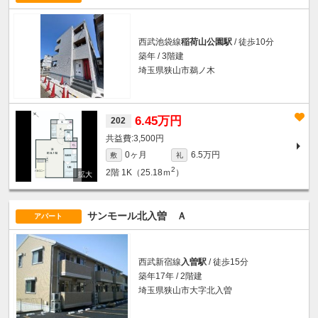
西武池袋線
稲荷山公園駅
/ 徒歩10分
築年 / 3階建
埼玉県狭山市鵜ノ木
6.45万円
202
3,500円
0ヶ月
6.5万円
敷
礼
2
2階
1K（25.18ｍ
）
サンモール北入曽 Ａ
アパート
西武新宿線
入曽駅
/ 徒歩15分
築年17年 / 2階建
埼玉県狭山市大字北入曽