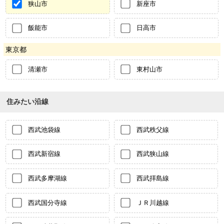
狭山市
新座市
飯能市
日高市
東京都
清瀬市
東村山市
住みたい沿線
西武池袋線
西武秩父線
西武新宿線
西武狭山線
西武多摩湖線
西武拝島線
西武国分寺線
ＪＲ川越線