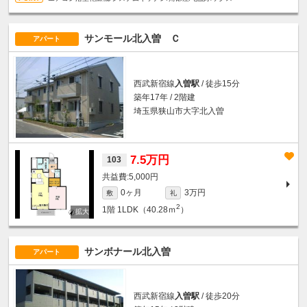
サンモール北入曽 Ｃ
アパート
西武新宿線
入曽駅
/ 徒歩15分
築年17年 / 2階建
埼玉県狭山市大字北入曽
7.5万円
103
5,000円
0ヶ月
3万円
敷
礼
2
1階
1LDK（40.28ｍ
）
サンボナール北入曽
アパート
西武新宿線
入曽駅
/ 徒歩20分