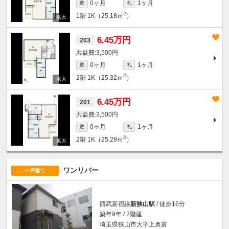
0ヶ月
1ヶ月
敷
礼
2
1階
1K（25.18ｍ
）
6.45万円
203
3,500円
0ヶ月
1ヶ月
敷
礼
2
2階
1K（25.32ｍ
）
6.45万円
201
3,500円
0ヶ月
1ヶ月
敷
礼
2
2階
1K（25.29ｍ
）
ワンリバー
一戸建て
西武新宿線
新狭山駅
/ 徒歩16分
築年9年 / 2階建
埼玉県狭山市大字上奥富