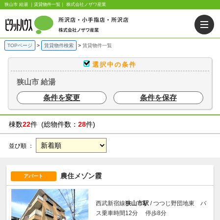
狭山市 給湯 ｜賃貸物件一覧｜ 株式会社ノザワ産業
TOPページ
賃貸物件検索
賃貸物件一覧
選択中の条件
狭山市 給湯
条件を変更
条件を保存
棟数
22
件 (総物件数：
28
件)
並び順 ：
農住メゾン霞
アパート
西武新宿線
狭山市駅
/ つつじ野団地東 バ
ス乗車時間12分 停歩8分