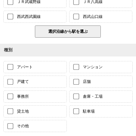
ＪＲ武蔵野線
ＪＲ八高線
西武西武園線
西武山口線
種別
アパート
マンション
戸建て
店舗
事務所
倉庫・工場
貸土地
駐車場
その他