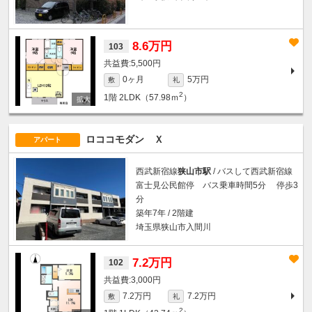
8.6万円
103
5,500円
0ヶ月
5万円
敷
礼
2
1階
2LDK（57.98ｍ
）
ロココモダン Ｘ
アパート
西武新宿線
狭山市駅
/ バスして西武新宿線
富士見公民館停 バス乗車時間5分 停歩3
分
築年7年 / 2階建
埼玉県狭山市入間川
7.2万円
102
3,000円
7.2万円
7.2万円
敷
礼
2