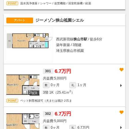
温水洗浄便座 / シャワー / 追焚機能 / 浴室乾燥機 / 給湯
ジーメゾン狭山祗園シエル
アパート
西武新宿線
狭山市駅
/ 徒歩6分
築年新築 / 3階建
埼玉県狭山市祇園
6.7万円
301
5,000円
0ヶ月
1ヶ月
敷
礼
2
3階
1K（25.41ｍ
）
ペット飼育相談可（犬または猫計２匹ま
6.7万円
302
5,000円
0ヶ月
6.7万円
敷
礼