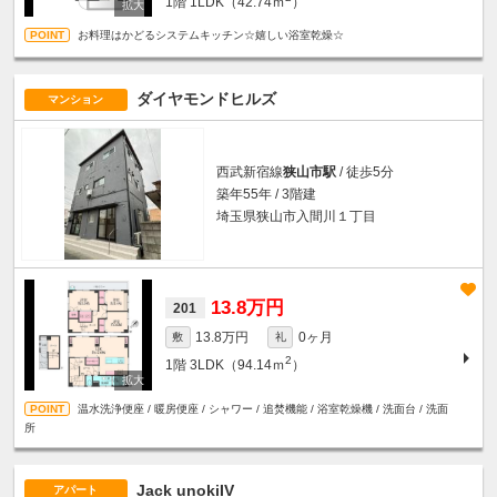
1階
1LDK（42.74ｍ
）
お料理はかどるシステムキッチン☆嬉しい浴室乾燥☆
ダイヤモンドヒルズ
マンション
西武新宿線
狭山市駅
/ 徒歩5分
築年55年 / 3階建
埼玉県狭山市入間川１丁目
13.8万円
201
13.8万円
0ヶ月
敷
礼
2
1階
3LDK（94.14ｍ
）
温水洗浄便座 / 暖房便座 / シャワー / 追焚機能 / 浴室乾燥機 / 洗面台 / 洗面
所
Jack unokiIV
アパート