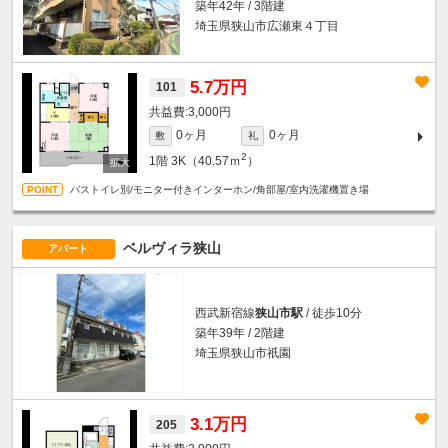
築年42年 / 3階建
埼玉県狭山市広瀬東４丁目
5.7万円
101
3,000円
0ヶ月
0ヶ月
敷
礼
2
1階
3K（40.57ｍ
）
バストイレ別/モニター付きインターホン/角部屋/室内洗濯機置き場
ベルヴィラ狭山
アパート
西武新宿線
狭山市駅
/ 徒歩10分
築年39年 / 2階建
埼玉県狭山市祇園
3.1万円
205