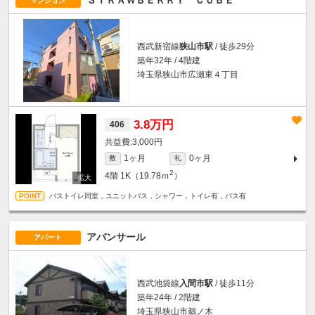
マンション
西武新宿線
狭山市駅
/ 徒歩29分
築年32年 / 4階建
埼玉県狭山市広瀬東４丁目
3.8万円
406
3,000円
1ヶ月
0ヶ月
敷
礼
2
4階
1K（19.78ｍ
）
バストイレ同室，ユニットバス，シャワー，トイレ有，バス有
アバンサール
アパート
西武池袋線
入間市駅
/ 徒歩11分
築年24年 / 2階建
埼玉県狭山市鵜ノ木