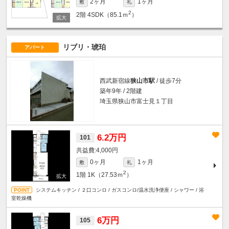
2ヶ月
1ヶ月
敷
礼
2
2階
4SDK（85.1ｍ
）
リブリ・琥珀
アパート
西武新宿線
狭山市駅
/ 徒歩7分
築年9年 / 2階建
埼玉県狭山市富士見１丁目
6.2万円
101
4,000円
0ヶ月
1ヶ月
敷
礼
2
1階
1K（27.53ｍ
）
システムキッチン / ２口コンロ / ガスコンロ/温水洗浄便座 / シャワー / 浴
室乾燥機
6万円
105