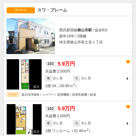
スワ・プレーム
アパート
西武新宿線
狭山市駅
/ 徒歩8分
築年18年 / 2階建
埼玉県狭山市富士見１丁目
5.9万円
103
2,000円
0ヶ月
0ヶ月
敷
礼
2
1階
1K（30.95ｍ
）
温水洗浄便座 / シャワー / 追焚機能 / 浴室乾燥機 / 給湯
5.9万円
102
2,000円
0ヶ月
0ヶ月
敷
礼
2
1階
ワンルーム（31.46ｍ
）