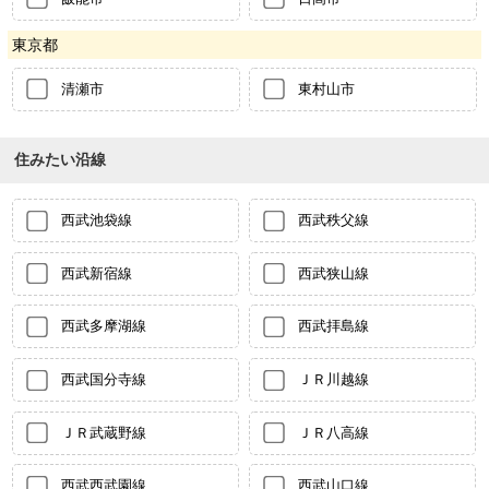
東京都
清瀬市
東村山市
住みたい沿線
西武池袋線
西武秩父線
西武新宿線
西武狭山線
西武多摩湖線
西武拝島線
西武国分寺線
ＪＲ川越線
ＪＲ武蔵野線
ＪＲ八高線
西武西武園線
西武山口線