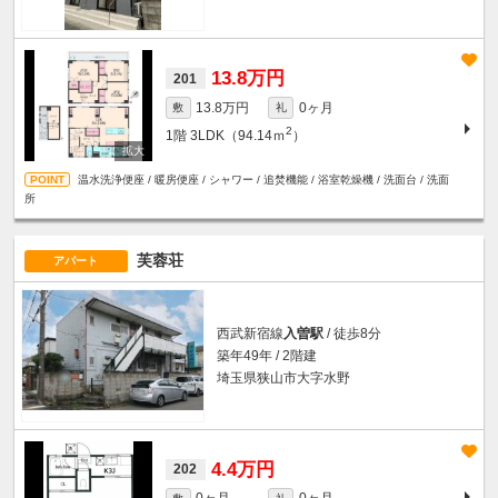
13.8万円
201
13.8万円
0ヶ月
敷
礼
2
1階
3LDK（94.14ｍ
）
温水洗浄便座 / 暖房便座 / シャワー / 追焚機能 / 浴室乾燥機 / 洗面台 / 洗面
所
芙蓉荘
アパート
西武新宿線
入曽駅
/ 徒歩8分
築年49年 / 2階建
埼玉県狭山市大字水野
4.4万円
202