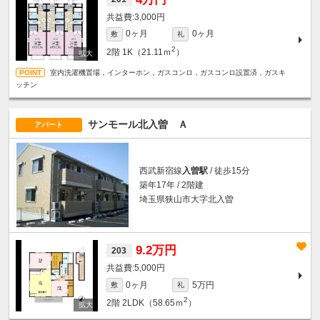
3,000円
0ヶ月
0ヶ月
敷
礼
2
2階
1K（21.11ｍ
）
室内洗濯機置場，インターホン，ガスコンロ，ガスコンロ設置済，ガスキ
ッチン
サンモール北入曽 Ａ
アパート
西武新宿線
入曽駅
/ 徒歩15分
築年17年 / 2階建
埼玉県狭山市大字北入曽
9.2万円
203
5,000円
0ヶ月
5万円
敷
礼
2
2階
2LDK（58.65ｍ
）