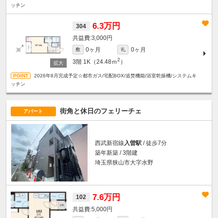
ッチン
6.3万円
304
3,000円
0ヶ月
0ヶ月
敷
礼
2
3階
1K（24.48ｍ
）
2026年8月完成予定☆都市ガス/宅配BOX/追焚機能/浴室乾燥機/システムキ
ッチン
街角と休日のフェリーチェ
アパート
西武新宿線
入曽駅
/ 徒歩7分
築年新築 / 3階建
埼玉県狭山市大字水野
7.6万円
102
5,000円