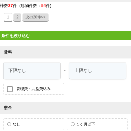
棟数
37
件 (総物件数：
54
件)
1
2
次の20件>>
条件を絞り込む
賃料
～
管理費・共益費込み
敷金
なし
１ヶ月以下