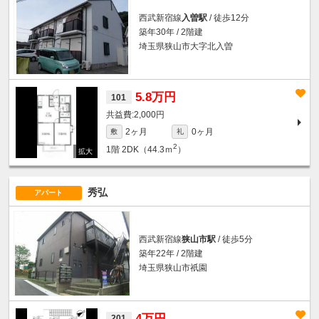
西武新宿線
入曽駅
/ 徒歩12分
築年30年 / 2階建
埼玉県狭山市大字北入曽
5.8万円
101
2,000円
2ヶ月
0ヶ月
敷
礼
2
1階
2DK（44.3ｍ
）
秀弘
アパート
西武新宿線
狭山市駅
/ 徒歩5分
築年22年 / 2階建
埼玉県狭山市祇園
4万円
201