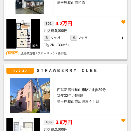
埼玉県狭山市柏原
4.2万円
301
5,000円
0ヶ月
0ヶ月
敷
礼
2
3階
2K（33ｍ
）
洗濯機置場 / フローリング / 角部屋
ＳＴＲＡＷＢＥＲＲＹ ＣＵＢＥ
マンション
西武新宿線
狭山市駅
/ 徒歩29分
築年32年 / 4階建
埼玉県狭山市広瀬東４丁目
3.8万円
406
3,000円