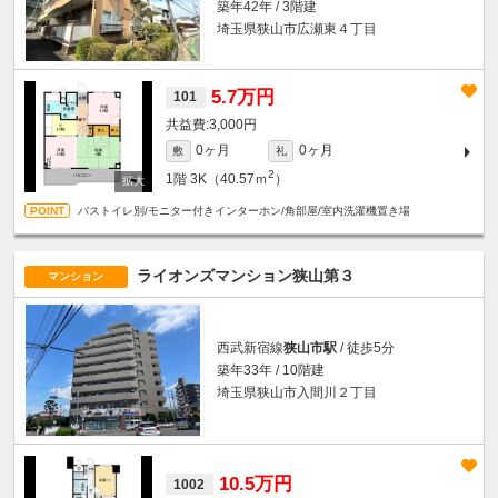
築年42年 / 3階建
埼玉県狭山市広瀬東４丁目
5.7万円
101
3,000円
0ヶ月
0ヶ月
敷
礼
2
1階
3K（40.57ｍ
）
バストイレ別/モニター付きインターホン/角部屋/室内洗濯機置き場
ライオンズマンション狭山第３
マンション
西武新宿線
狭山市駅
/ 徒歩5分
築年33年 / 10階建
埼玉県狭山市入間川２丁目
10.5万円
1002