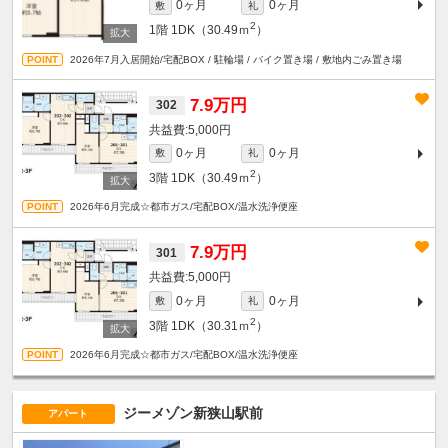
0ヶ月
0ヶ月
敷
礼
2
1階
1DK（30.49ｍ
）
2026年7月入居開始/宅配BOX / 駐輪場 / バイク置き場 / 敷地内ごみ置き場
7.9万円
302
5,000円
0ヶ月
0ヶ月
敷
礼
2
3階
1DK（30.49ｍ
）
2026年6月完成☆都市ガス/宅配BOX/温水洗浄便座
7.9万円
301
5,000円
0ヶ月
0ヶ月
敷
礼
2
3階
1DK（30.31ｍ
）
2026年6月完成☆都市ガス/宅配BOX/温水洗浄便座
ジーメゾン新狭山駅前
アパート