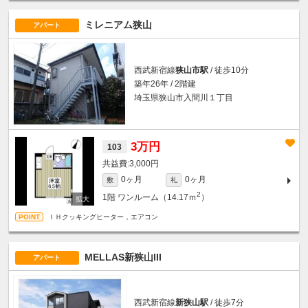
ミレニアム狭山
アパート
西武新宿線
狭山市駅
/ 徒歩10分
築年26年 / 2階建
埼玉県狭山市入間川１丁目
3万円
103
3,000円
0ヶ月
0ヶ月
敷
礼
2
1階
ワンルーム（14.17ｍ
）
ＩＨクッキングヒーター，エアコン
MELLAS新狭山III
アパート
西武新宿線
新狭山駅
/ 徒歩7分