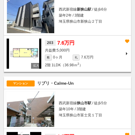
西武新宿線
新狭山駅
/ 徒歩6分
築年2年 / 3階建
埼玉県狭山市新狭山２丁目
7.6万円
203
5,000円
0ヶ月
7.6万円
敷
礼
2
2階
1LDK（36.98ｍ
）
リブリ・Calme-Un
マンション
西武新宿線
狭山市駅
/ 徒歩5分
築年10年 / 3階建
埼玉県狭山市富士見１丁目