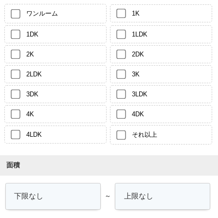
ワンルーム
1K
1DK
1LDK
2K
2DK
2LDK
3K
3DK
3LDK
4K
4DK
4LDK
それ以上
面積
～