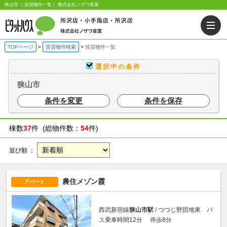
狭山市 ｜賃貸物件一覧｜ 株式会社ノザワ産業
TOPページ
賃貸物件検索
賃貸物件一覧
選択中の条件
狭山市
条件を変更
条件を保存
棟数
37
件 (総物件数：
54
件)
並び順 ：
農住メゾン霞
アパート
西武新宿線
狭山市駅
/ つつじ野団地東 バ
ス乗車時間12分 停歩8分