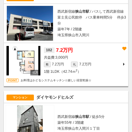
西武新宿線
狭山市駅
/ バスして西武新宿線
富士見公民館停 バス乗車時間5分 停歩3
分
築年7年 / 2階建
埼玉県狭山市入間川
7.2万円
102
3,000円
7.2万円
7.2万円
敷
礼
2
1階
1LDK（42.74ｍ
）
お料理はかどるシステムキッチン☆嬉しい浴室乾燥☆
ダイヤモンドヒルズ
マンション
西武新宿線
狭山市駅
/ 徒歩5分
築年55年 / 3階建
埼玉県狭山市入間川１丁目