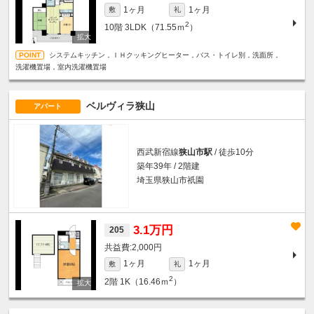
1ヶ月
1ヶ月
敷
礼
2
10階
3LDK（71.55ｍ
）
システムキッチン，ＩＨクッキングヒーター，バス・トイレ別，洗面所，
洗濯機置場，室内洗濯機置場
ベルヴィラ狭山
アパート
西武新宿線
狭山市駅
/ 徒歩10分
築年39年 / 2階建
埼玉県狭山市祇園
3.1万円
205
2,000円
1ヶ月
1ヶ月
敷
礼
2
2階
1K（16.46ｍ
）