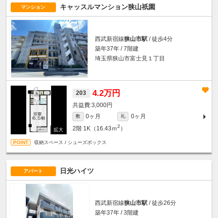
キャッスルマンション狭山祇園
マンション
西武新宿線
狭山市駅
/ 徒歩4分
築年37年 / 7階建
埼玉県狭山市富士見１丁目
4.2万円
203
3,000円
0ヶ月
0ヶ月
敷
礼
2
2階
1K（16.43ｍ
）
収納スペース / シューズボックス
日光ハイツ
アパート
西武新宿線
狭山市駅
/ 徒歩26分
築年37年 / 3階建