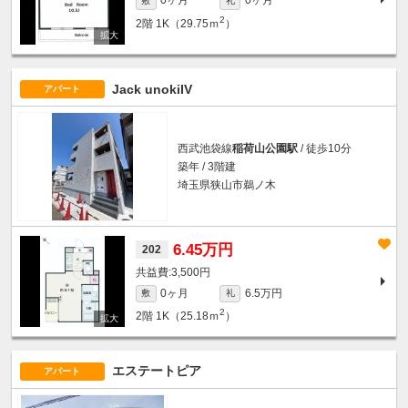
0ヶ月
0ヶ月
敷
礼
2
2階
1K（29.75ｍ
）
Jack unokiIV
アパート
西武池袋線
稲荷山公園駅
/ 徒歩10分
築年 / 3階建
埼玉県狭山市鵜ノ木
6.45万円
202
3,500円
0ヶ月
6.5万円
敷
礼
2
2階
1K（25.18ｍ
）
エステートピア
アパート