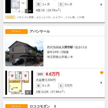
1ヶ月
0ヶ月
敷
礼
2
4階
1K（19.78ｍ
）
バストイレ同室，ユニットバス，シャワー，トイレ有，バス有
アバンサール
アパート
西武池袋線
入間市駅
/ 徒歩11分
築年24年 / 2階建
埼玉県狭山市鵜ノ木
8.6万円
103
5,500円
0ヶ月
5万円
敷
礼
2
1階
2LDK（57.98ｍ
）
ロココモダン Ｘ
アパート