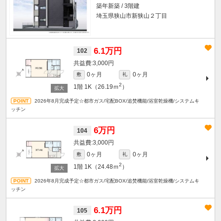
築年新築 / 3階建
埼玉県狭山市新狭山２丁目
6.1万円
102
3,000円
0ヶ月
0ヶ月
敷
礼
2
1階
1K（26.19ｍ
）
2026年8月完成予定☆都市ガス/宅配BOX/追焚機能/浴室乾燥機/システムキ
ッチン
6万円
104
3,000円
0ヶ月
0ヶ月
敷
礼
2
1階
1K（24.48ｍ
）
2026年8月完成予定☆都市ガス/宅配BOX/追焚機能/浴室乾燥機/システムキ
ッチン
6.1万円
105