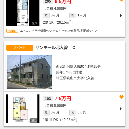
6.5万円
205
4,000円
0ヶ月
1ヶ月
敷
礼
2
2階
1K（28.15ｍ
）
エアコン浴室乾燥機/システムキッチン/角部屋/宅配ボックス
サンモール北入曽 Ｃ
アパート
西武新宿線
入曽駅
/ 徒歩15分
築年17年 / 2階建
埼玉県狭山市大字北入曽
7.5万円
103
5,000円
0ヶ月
3万円
敷
礼
2
1階
1LDK（40.28ｍ
）