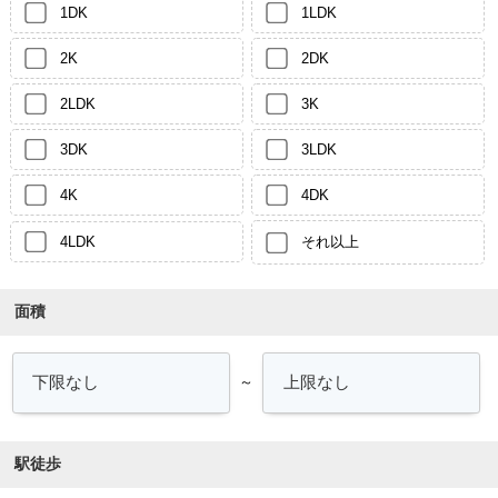
1DK
1LDK
2K
2DK
2LDK
3K
3DK
3LDK
4K
4DK
4LDK
それ以上
面積
～
駅徒歩