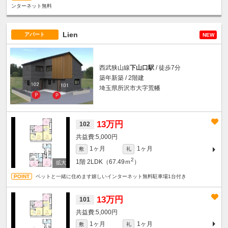
ンターネット無料
Lien
アパート
NEW
西武狭山線
下山口駅
/ 徒歩7分
築年新築 / 2階建
埼玉県所沢市大字荒幡
13万円
102
5,000円
1ヶ月
1ヶ月
敷
礼
2
1階
2LDK（67.49ｍ
）
ペットと一緒に住めます嬉しいインターネット無料駐車場1台付き
13万円
101
5,000円
1ヶ月
1ヶ月
敷
礼