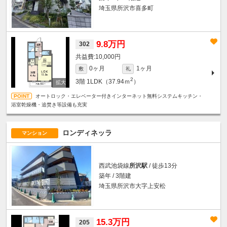
埼玉県所沢市喜多町
9.8万円
302
10,000円
0ヶ月
1ヶ月
敷
礼
2
3階
1LDK（37.94ｍ
）
オートロック・エレベーター付きインターネット無料システムキッチン・
浴室乾燥機・追焚き等設備も充実
ロンディネッラ
マンション
西武池袋線
所沢駅
/ 徒歩13分
築年 / 3階建
埼玉県所沢市大字上安松
15.3万円
205