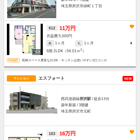
埼玉県所沢市緑町１丁目
11万円
612
5,000円
1ヶ月
1ヶ月
敷
礼
2
6階
2LDK（56.01ｍ
）
収納スペース豊富な2LDK・キッチンは使いやすい3口コンロ
エスフォート
マンション
NEW
西武池袋線
所沢駅
/ 徒歩13分
築年新築 / 3階建
埼玉県所沢市元町
16万円
103