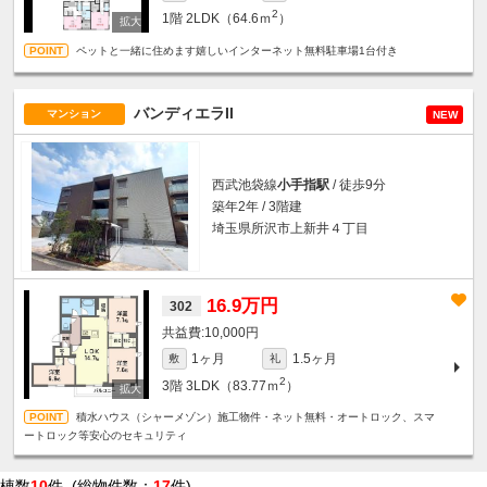
2
1階
2LDK（64.6ｍ
）
ペットと一緒に住めます嬉しいインターネット無料駐車場1台付き
バンディエラII
マンション
NEW
西武池袋線
小手指駅
/ 徒歩9分
築年2年 / 3階建
埼玉県所沢市上新井４丁目
16.9万円
302
10,000円
1ヶ月
1.5ヶ月
敷
礼
2
3階
3LDK（83.77ｍ
）
積水ハウス（シャーメゾン）施工物件・ネット無料・オートロック、スマ
ートロック等安心のセキュリティ
棟数
10
件 (総物件数：
17
件)