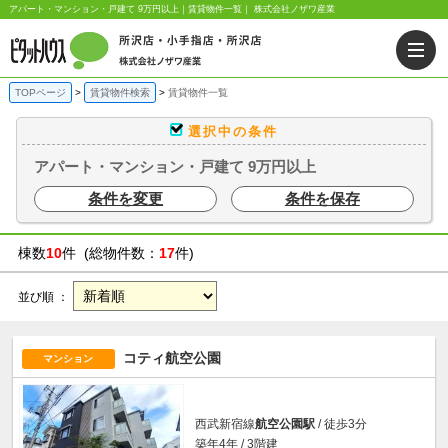
アパート・マンション・戸建て 9万円以上｜賃貸物件一覧｜ 株式会社ノザワ産業
TOPページ
賃貸物件検索
賃貸物件一覧
選択中の条件
アパート・マンション・戸建て 9万円以上
条件を変更
条件を保存
棟数
10
件 (総物件数：
17
件)
並び順 ：
コティ航空公園
マンション
西武新宿線
航空公園駅
/ 徒歩3分
築年4年 / 3階建