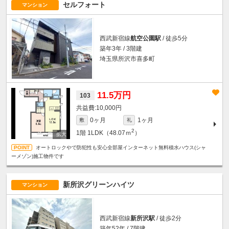
セルフォート
マンション
西武新宿線
航空公園駅
/ 徒歩5分
築年3年 / 3階建
埼玉県所沢市喜多町
11.5万円
103
10,000円
0ヶ月
1ヶ月
敷
礼
2
1階
1LDK（48.07ｍ
）
オートロックやで防犯性も安心全部屋インターネット無料積水ハウス(シャ
ーメゾン)施工物件です
新所沢グリーンハイツ
マンション
西武新宿線
新所沢駅
/ 徒歩2分
築年52年 / 7階建