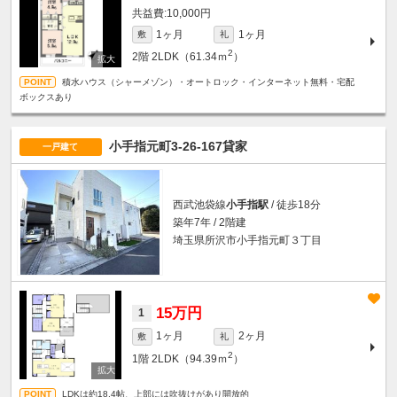
10,000円
1ヶ月
1ヶ月
敷
礼
2
2階
2LDK（61.34ｍ
）
積水ハウス（シャーメゾン）・オートロック・インターネット無料・宅配
ボックスあり
小手指元町3-26-167貸家
一戸建て
西武池袋線
小手指駅
/ 徒歩18分
築年7年 / 2階建
埼玉県所沢市小手指元町３丁目
15万円
1
1ヶ月
2ヶ月
敷
礼
2
1階
2LDK（94.39ｍ
）
LDKは約18.4帖、上部には吹抜けがあり開放的