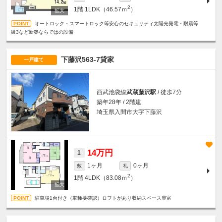
2
1階
1LDK（46.57ｍ
）
オートロック・スマートロック等安心のセキュリティ太陽光発電・耐震等
級3など新築ならではの設備
下藤沢563-7貸家
一戸建て
西武池袋線
武蔵藤沢駅
/ 徒歩7分
築年28年 / 2階建
埼玉県入間市大字下藤沢
14万円
1
1ヶ月
0ヶ月
敷
礼
2
1階
4LDK（83.08ｍ
）
駐車場1台付き（車種要確認）ロフトがあり収納スペース豊富