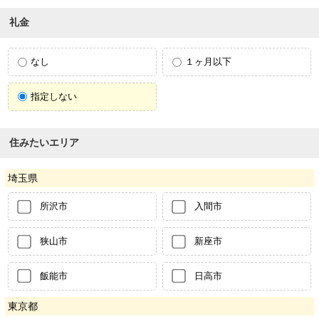
礼金
なし
１ヶ月以下
指定しない
住みたいエリア
埼玉県
所沢市
入間市
狭山市
新座市
飯能市
日高市
東京都