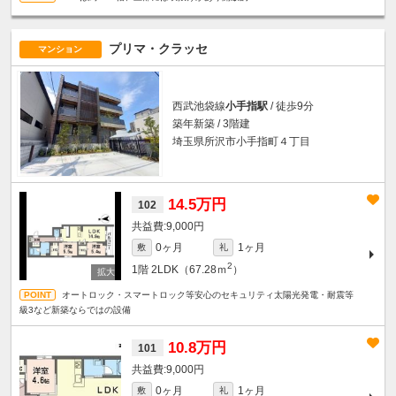
プリマ・クラッセ
マンション
西武池袋線
小手指駅
/ 徒歩9分
築年新築 / 3階建
埼玉県所沢市小手指町４丁目
14.5万円
102
9,000円
0ヶ月
1ヶ月
敷
礼
2
1階
2LDK（67.28ｍ
）
オートロック・スマートロック等安心のセキュリティ太陽光発電・耐震等
級3など新築ならではの設備
10.8万円
101
9,000円
0ヶ月
1ヶ月
敷
礼