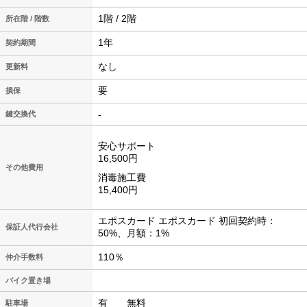
1階 / 2階
所在階 / 階数
1年
契約期間
なし
更新料
要
損保
-
鍵交換代
安心サポート
16,500円
その他費用
消毒施工費
15,400円
エポスカード エポスカード 初回契約時：
保証人代行会社
50%、月額：1%
110％
仲介手数料
バイク置き場
有 無料
駐車場