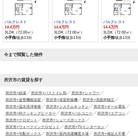
パルクレスト
パルクレスト
パルクレスト
14.4万円
14.4万円
14.4万円
3LDK（72.00㎡）
3LDK（72.00㎡）
3LDK（72.00㎡）
小手指
/徒歩13分
小手指
/徒歩13分
小手指
/徒歩13分
今まで閲覧した物件
所沢市の賃貸を探す
所沢市+給湯
所沢市+バストイレ別
所沢市+シャワー
所沢市+追焚機能浴室
所沢市+浴室乾燥機
所沢市+洗面所独立
所沢市+温水洗浄便座
所沢市+システムキッチン
所沢市+オール電化
所沢市+IHクッキングヒーター
所沢市+バルコニー
所沢市+エアコン
所沢市+クロゼット
所沢市+シューズボックス
所沢市+ウォークインクロゼット
所沢市+TVインターホン
所沢市+宅配ボックス
所沢市+室内洗濯機置き場
所沢市+保証人不要