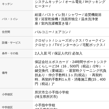
システムキッチン / オール電化 / IHクッキング
キッチン
ヒーター /
給湯 / バストイレ別 / シャワー / 追焚機能浴
室 / 浴室乾燥機 / 洗面所独立 / 温水洗浄便
バス・トイレ
座 / 室内洗濯機置き場 /
バルコニー / エアコン /
住空間
クロゼット / シューズボックス / ウォークイン
設備・サービス
クロゼット / TVインターホン / 宅配ボックス /
2人入居:可 / 保証人代行:必加入
条件・その他
保証会社エポスカード・24時間サポートシステ
ムくらしーど24（16，500円（税込）/2年）・
鍵交換代（要確認）・退室時クリーニング代負
備考
担あり・仲介手数料1.1ヶ月(税込）・再契約
時、再契約手数料1ヵ月・消毒施工費(15，400
円（税込）)*
所沢市立小手指小学校
小学校区
(埼玉県所沢市)
小手指中学校
中学校区