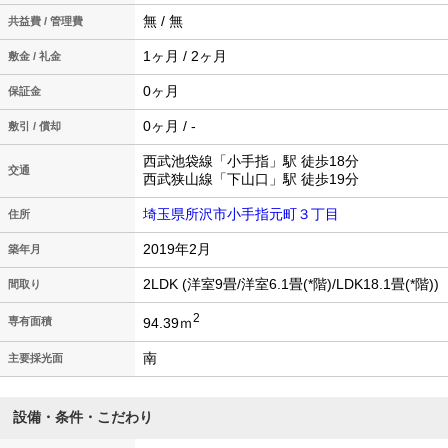
無 / 無
共益費 / 管理費
1ヶ月 / 2ヶ月
敷金 / 礼金
0ヶ月
保証金
0ヶ月 / -
敷引 / 償却
西武池袋線「小手指」駅 徒歩18分
交通
西武狭山線「下山口」駅 徒歩19分
埼玉県所沢市小手指元町３丁目
住所
2019年2月
築年月
2LDK (洋室9畳/洋室6.1畳(*階)/LDK18.1畳(*階))
間取り
2
94.39ｍ
専有面積
南
主要採光面
設備・条件・こだわり