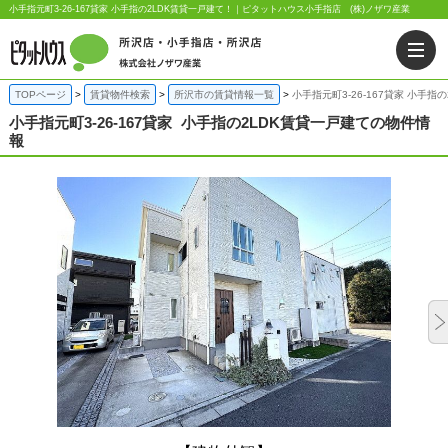
小手指元町3-26-167貸家 小手指の2LDK賃貸一戸建て！｜ピタットハウス小手指店 (株)ノザワ産業
TOPページ
賃貸物件検索
所沢市の賃貸情報一覧
小手指元町3-26-167貸家 小手指
小手指元町3-26-167貸家
小手指の2LDK賃貸一戸建ての物件情
報