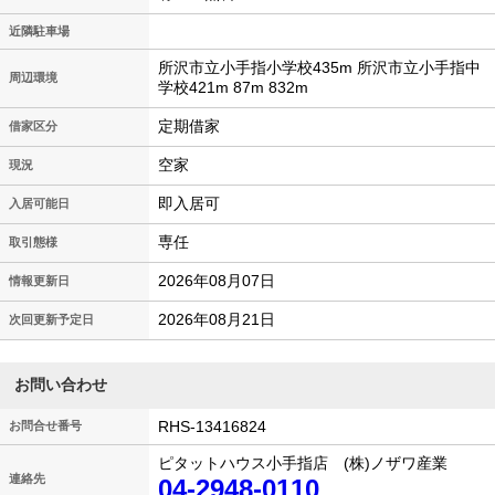
近隣駐車場
所沢市立小手指小学校435m 所沢市立小手指中
周辺環境
学校421m 87m 832m
定期借家
借家区分
空家
現況
即入居可
入居可能日
専任
取引態様
2026年08月07日
情報更新日
2026年08月21日
次回更新予定日
お問い合わせ
RHS-13416824
お問合せ番号
ピタットハウス小手指店 (株)ノザワ産業
連絡先
04-2948-0110