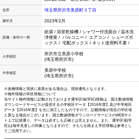
埼玉県所沢市美原町３丁目
住所
2023年2月
築年月
給湯 / 浴室乾燥機 / シャワー付洗面台 / 温水洗
浄便座 / バルコニー / エアコン / シューズボ
設備・条件の一例
ックス / 宅配ボックス / ネット使用料不要 /
所沢市立美原小学校
小学校区
(埼玉県所沢市)
美原中学校
中学校区
(埼玉県所沢市)
※各種情報と現状に差異がある場合は、現状優先となります。
※物件情報の学区情報について
当サイト物件情報に記載されております通学区域(学区)情報は、国土数値情報
ダウンロードサービスが提供する小学校区データ【2016年度】及び中学校区
データ【2016年度】を元に加工したものですので、記載情報が現在の学区域
と異なる場合がございます。国土数値情報ダウンロードサービスのWEBサイ
ト上で記述通り、データは必ずしも正確とは言えません。また、通学区域(学
区)は毎年見直しの対象となりますので、そちらを踏まえ学区情報は参考とし
てご活用下さい。