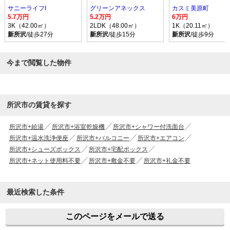
サニーライフI
グリーンアネックス
カスミ美原町
5.7万円
5.2万円
6万円
3K（42.00㎡）
2LDK（48.00㎡）
1K（20.11㎡）
新所沢
/徒歩27分
新所沢
/徒歩15分
新所沢
/徒歩9分
今まで閲覧した物件
所沢市の賃貸を探す
所沢市+給湯
所沢市+浴室乾燥機
所沢市+シャワー付洗面台
所沢市+温水洗浄便座
所沢市+バルコニー
所沢市+エアコン
所沢市+シューズボックス
所沢市+宅配ボックス
所沢市+ネット使用料不要
所沢市+敷金不要
所沢市+礼金不要
最近検索した条件
このページをメールで送る