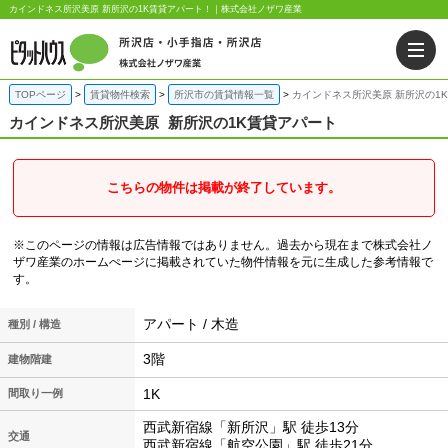
カインドネス所沢美原 新所沢の1K賃貸アパート！｜株式会社ノザワ産業
TOPページ
賃貸物件検索
所沢市の賃貸情報一覧
カインドネス所沢美原 新所沢の1
カインドネス所沢美原
新所沢の1K賃貸アパート
こちらの物件は掲載が終了しています。
※このページの情報は広告情報ではありません。過去から現在まで株式会社ノ
ザワ産業のホームぺージに掲載されていた物件情報を元に生成した参考情報で
す。
アパート / 木造
種別 / 構造
3階
建物階建
1K
間取り一例
西武新宿線「新所沢」駅 徒歩13分
交通
西武新宿線「航空公園」駅 徒歩21分