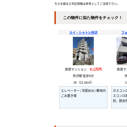
ちらを踏まえ学区情報は参考としてご活用下さい。
この物件に似た物件をチェック！
ルイ・シャトレ所沢
フ
6.1万円
賃貸マンション
賃貸
所沢駅 徒歩9分
1K（21.60㎡）
1
エレベーター / 宅配BOX / 敷地内
ガスコン
ごみ置き場
スコンロ
別，脱衣