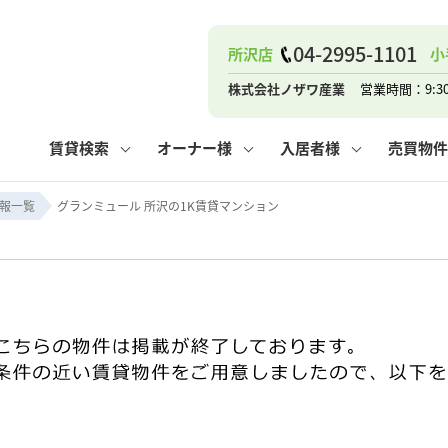
04-2995-1101
所沢店
小
ナー
お知らせ
購入までの流れ
管理物件一覧
お気に入り
業者の選び方
その他の問合せ
住まいのトラブルQ&A
お客様の声
閲覧履歴
管理のご依頼
よくある質問
媒介契約の種類
スタッフブログ
お住まいの解約手続き
保存した検索条件
マンションVS
売却時の
個
株式会社ノザワ産業
営業時間：9:3
高く売るポイント
よくある質問
相続
賃貸検索
オーナー様
入居者様
売買物件
ウス小手指店
コンテナ
ピタットハウス新所沢店
報一覧
グランミュール 所沢の1K賃貸マンション
ナー
お知らせ
購入までの流れ
空き家管理
お気に入り
業者の選び方
その他の問合せ
住まいのトラブルQ&A
お客様の声
管理物件一覧
閲覧履歴
よくある質問
媒介契約の種類
スタッフブログ
お住まいの解約手続き
保存した検索条件
管理のご依頼
マンションVS
売却時の
個
高く売るポイント
よくある質問
相続
ウス小手指店
コンテナ
ピタットハウス新所沢店