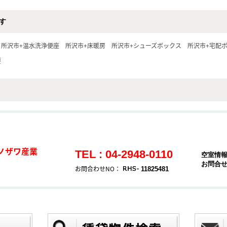
す
所沢市+温水洗浄便座
所沢市+床暖房
所沢市+シューズボックス
所沢市+宅配
要
ノザワ産業
TEL : 04-2948-0110
空室情
お問合
お問合わせNO：
11825481