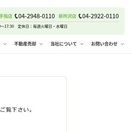
04-2948-0110
04-2922-0110
手指店
新所沢店
戸建て
諸費用
人情報保護方針
その他の問合せ
仲介と買取の違い
賃貸vs持ち家
0～17:30 定休日：毎週火曜日・水曜日
不動産売却
当社について
お問い合わせ
戸建て
諸費用
人情報保護方針
無料賃料査定
その他の問合せ
仲介と買取の違い
賃貸vs持ち家
採用情報
無料売却査定