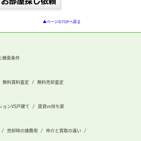
▲ページのTOPへ戻る
た検索条件
無料賃料査定
無料売却査定
ションVS戸建て
賃貸vs持ち家
売却時の諸費用
仲介と買取の違い