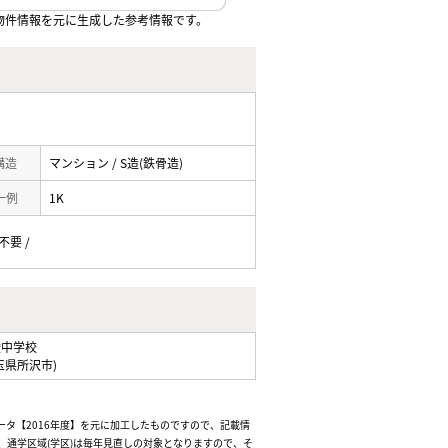
物件情報を元に生成した参考情報です。
 構造
マンション / S造(鉄骨造)
一例
1K
不要 /
陵中学校
玉県所沢市)
ータ【2016年度】を元に加工したものですので、記載情
通学区域(学区)は毎年見直しの対象となりますので、そ