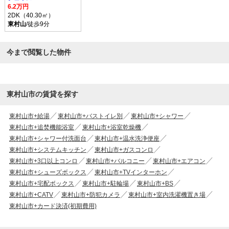
6.2万円
2DK（40.30㎡）
東村山
/徒歩9分
今まで閲覧した物件
東村山市の賃貸を探す
東村山市+給湯
東村山市+バストイレ別
東村山市+シャワー
東村山市+追焚機能浴室
東村山市+浴室乾燥機
東村山市+シャワー付洗面台
東村山市+温水洗浄便座
東村山市+システムキッチン
東村山市+ガスコンロ
東村山市+3口以上コンロ
東村山市+バルコニー
東村山市+エアコン
東村山市+シューズボックス
東村山市+TVインターホン
東村山市+宅配ボックス
東村山市+駐輪場
東村山市+BS
東村山市+CATV
東村山市+防犯カメラ
東村山市+室内洗濯機置き場
東村山市+カード決済(初期費用)