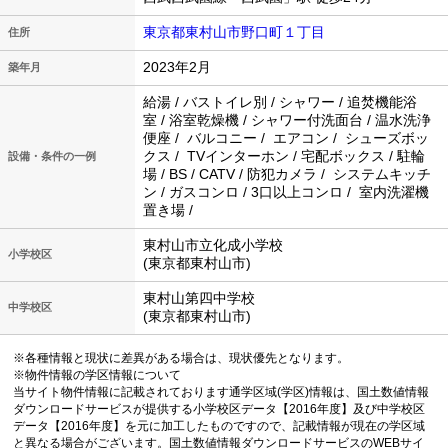
東京都東村山市野口町１丁目
住所
2023年2月
築年月
給湯 / バストイレ別 / シャワー / 追焚機能浴
室 / 浴室乾燥機 / シャワー付洗面台 / 温水洗浄
便座 / バルコニー / エアコン / シューズボッ
クス / TVインターホン / 宅配ボックス / 駐輪
設備・条件の一例
場 / BS / CATV / 防犯カメラ / システムキッチ
ン / ガスコンロ / 3口以上コンロ / 室内洗濯機
置き場 /
東村山市立化成小学校
小学校区
(東京都東村山市)
東村山第四中学校
中学校区
(東京都東村山市)
※各種情報と現状に差異がある場合は、現状優先となります。
※物件情報の学区情報について
当サイト物件情報に記載されております通学区域(学区)情報は、国土数値情報
ダウンロードサービスが提供する小学校区データ【2016年度】及び中学校区
データ【2016年度】を元に加工したものですので、記載情報が現在の学区域
と異なる場合がございます。国土数値情報ダウンロードサービスのWEBサイ