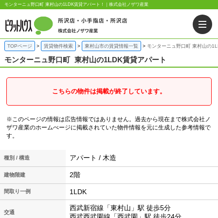
モンターニュ野口町 東村山の1LDK賃貸アパート！｜株式会社ノザワ産業
TOPページ
賃貸物件検索
東村山市の賃貸情報一覧
モンターニュ野口町 東村山の1L
モンターニュ野口町
東村山の1LDK賃貸アパート
こちらの物件は掲載が終了しています。
※このページの情報は広告情報ではありません。過去から現在まで株式会社ノ
ザワ産業のホームぺージに掲載されていた物件情報を元に生成した参考情報で
す。
アパート / 木造
種別 / 構造
2階
建物階建
1LDK
間取り一例
西武新宿線「東村山」駅 徒歩5分
交通
西武西武園線「西武園」駅 徒歩24分