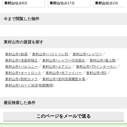
東村山
/徒歩8分
東村山
/徒歩17分
東村山
/徒歩2分
今まで閲覧した物件
東村山市の賃貸を探す
東村山市+給湯
東村山市+バストイレ別
東村山市+シャワー
東村山市+洗面所独立
東村山市+シャワー付洗面台
東村山市+最上階
東村山市+バルコニー
東村山市+エアコン
東村山市+TVインターホン
東村山市+オートロック
東村山市+光ファイバー
東村山市+BS
東村山市+防犯カメラ
東村山市+室内洗濯機置き場
東村山市+カード決済(初期費用)
最近検索した条件
このページをメールで送る