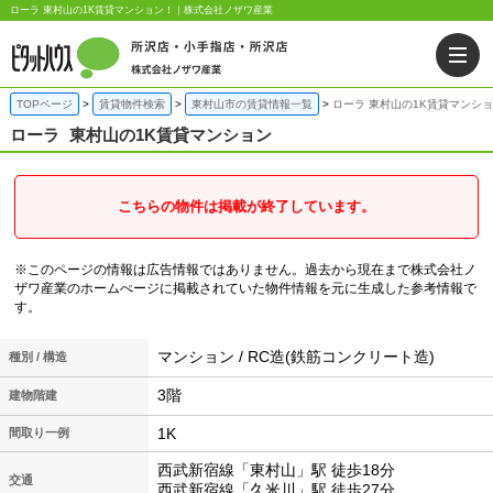
ローラ 東村山の1K賃貸マンション！｜株式会社ノザワ産業
TOPページ
賃貸物件検索
東村山市の賃貸情報一覧
ローラ 東村山の1K賃貸マンシ
ローラ
東村山の1K賃貸マンション
こちらの物件は掲載が終了しています。
※このページの情報は広告情報ではありません。過去から現在まで株式会社ノ
ザワ産業のホームぺージに掲載されていた物件情報を元に生成した参考情報で
す。
マンション / RC造(鉄筋コンクリート造)
種別 / 構造
3階
建物階建
1K
間取り一例
西武新宿線「東村山」駅 徒歩18分
交通
西武新宿線「久米川」駅 徒歩27分