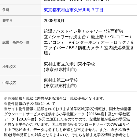
東京都東村山市久米川町３丁目
住所
2008年9月
築年月
給湯 / バストイレ別 / シャワー / 洗面所独
立 / シャワー付洗面台 / 最上階 / バルコニー /
エアコン / TVインターホン / オートロック / 光
設備・条件の一例
ファイバー / BS / 防犯カメラ / 室内洗濯機置き
場 /
東村山市立久米川東小学校
小学校区
(東京都東村山市)
東村山第二中学校
中学校区
(東京都東村山市)
※各種情報と現状に差異がある場合は、現状優先となります。
※物件情報の学区情報について
当サイト物件情報に記載されております通学区域(学区)情報は、国土数値情報
ダウンロードサービスが提供する小学校区データ【2016年度】及び中学校区
データ【2016年度】を元に加工したものですので、記載情報が現在の学区域
と異なる場合がございます。国土数値情報ダウンロードサービスのWEBサイ
ト上で記述通り、データは必ずしも正確とは言えません。また、通学区域(学
区)は毎年見直しの対象となりますので、そちらを踏まえ学区情報は参考とし