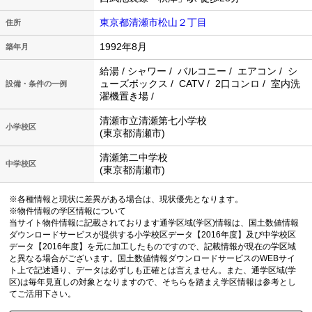
東京都清瀬市松山２丁目
住所
1992年8月
築年月
給湯 / シャワー / バルコニー / エアコン / シ
ューズボックス / CATV / 2口コンロ / 室内洗
設備・条件の一例
濯機置き場 /
清瀬市立清瀬第七小学校
小学校区
(東京都清瀬市)
清瀬第二中学校
中学校区
(東京都清瀬市)
※各種情報と現状に差異がある場合は、現状優先となります。
※物件情報の学区情報について
当サイト物件情報に記載されております通学区域(学区)情報は、国土数値情報
ダウンロードサービスが提供する小学校区データ【2016年度】及び中学校区
データ【2016年度】を元に加工したものですので、記載情報が現在の学区域
と異なる場合がございます。国土数値情報ダウンロードサービスのWEBサイ
ト上で記述通り、データは必ずしも正確とは言えません。また、通学区域(学
区)は毎年見直しの対象となりますので、そちらを踏まえ学区情報は参考とし
てご活用下さい。