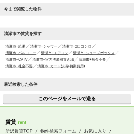
今まで閲覧した物件
清瀬市の賃貸を探す
清瀬市+給湯
清瀬市+シャワー
清瀬市+2口コンロ
清瀬市+バルコニー
清瀬市+エアコン
清瀬市+シューズボックス
清瀬市+CATV
清瀬市+室内洗濯機置き場
清瀬市+敷金不要
清瀬市+礼金不要
清瀬市+カード決済(初期費用)
最近検索した条件
このページをメールで送る
賃貸
rent
所沢賃貸TOP
物件検索フォーム
お気に入り