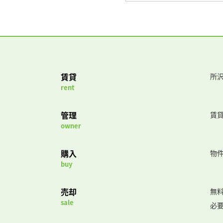
賃貸
所沢
rent
管理
賃
owner
購入
物
buy
売却
無
sale
必