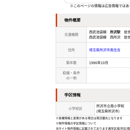
※このページの情報は広告情報ではあ
物件概要
西武池袋線
所沢駅
徒歩
交通機関
西武池袋線 西所沢 徒歩
住所
埼玉県所沢市南住吉
築年数
1986年10月
設備・条件
の一例
学区情報
所沢市立南小学校
小学校区
(埼玉県所沢市)
※各種情報と差異がある場合は現況優先となります
※物件情報の学区情報について
当サイト物件情報に記載されております通学区域(学区)