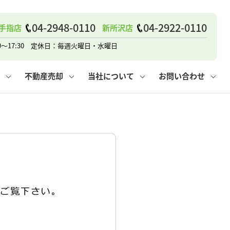
04-2948-0110
04-2922-0110
手指店
新所沢店
戸建て
諸費用
人情報保護方針
その他の問合せ
仲介と買取の違い
賃貸vs持ち家
0～17:30 定休日：毎週火曜日・水曜日
不動産売却
当社について
お問い合わせ
戸建て
諸費用
人情報保護方針
無料賃料査定
その他の問合せ
仲介と買取の違い
賃貸vs持ち家
採用情報
無料売却査定