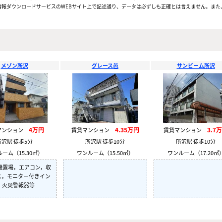
報ダウンロードサービスのWEBサイト上で記述通り、データは必ずしも正確とは言えません。また、
メゾン所沢
グレース邑
サンビーム所沢
4万円
4.35万円
3.7
マンション
賃貸マンション
賃貸マンション
所沢駅 徒歩5分
所沢駅 徒歩10分
所沢駅 徒歩10分
ーム（15.30㎡）
ワンルーム（15.50㎡）
ワンルーム（17.20㎡
機置場，エアコン，収
ス，モニター付きイン
，火災警報器等