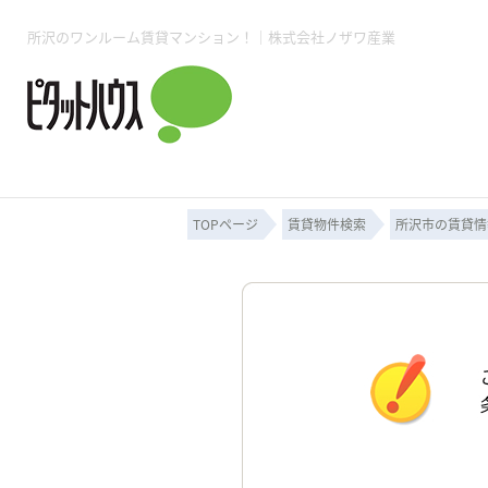
所沢のワンルーム賃貸マンション！｜株式会社ノザワ産業
所沢賃貸TOP
賃貸管理業務
入居者様用ページTOP
売買物件一覧
無料売却査定
会社概要
ご来店予約
スタッフ紹介
お住まいの解約手続き
土地・空き家活用
購入時の諸費用
仲介手数料について
物件検索フォーム
入居中のマ
必要な書類
売却の流れ
月極駐車場
ピタットハウス所沢店
事業用物件
ピタットハ
TOPページ
賃貸物件検索
所沢市の賃貸情
所沢賃貸TOP
賃貸管理業務
入居者様用ページTOP
売買物件一覧
無料売却査定
会社概要
ご来店予約
スタッフ紹介
お住まいの解約手続き
土地・空き家活用
購入時の諸費用
仲介手数料について
物件検索フォーム
入居中のマ
必要な書類
売却の流れ
月極駐車場
ピタットハウス所沢店
事業用物件
ピタットハ