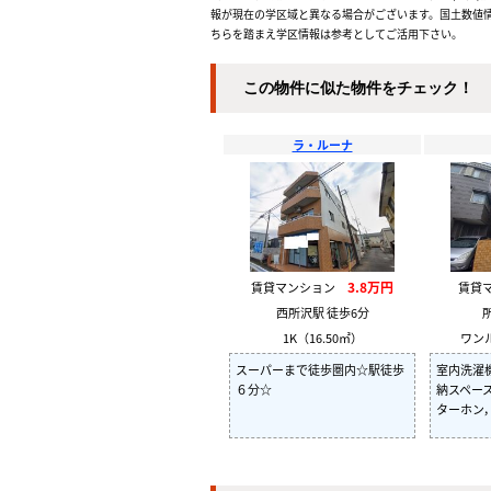
報が現在の学区域と異なる場合がございます。国土数値情
ちらを踏まえ学区情報は参考としてご活用下さい。
この物件に似た物件をチェック！
ラ・ルーナ
3.8万円
賃貸マンション
賃貸
西所沢駅 徒歩6分
1K（16.50㎡）
ワンル
スーパーまで徒歩圏内☆駅徒歩
室内洗濯
６分☆
納スペー
ターホン