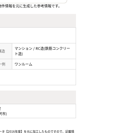
物件情報を元に生成した参考情報です。
マンション / RC造(鉄筋コンクリー
 構造
ト造)
一例
ワンルーム
校
沢市)
ータ【2016年度】を元に加工したものですので、記載情