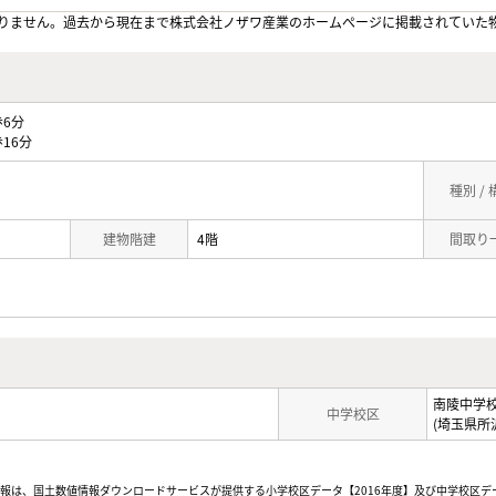
りません。過去から現在まで株式会社ノザワ産業のホームぺージに掲載されていた
6分
16分
種別 /
建物階建
4階
間取り
南陵中学
中学校区
(埼玉県所
情報は、国土数値情報ダウンロードサービスが提供する小学校区データ【2016年度】及び中学校区デ