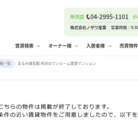
04-2995-1101
所沢店
小
ナー
お知らせ
購入までの流れ
管理物件一覧
お気に入り
業者の選び方
その他の問合せ
住まいのトラブルQ&A
お客様の声
閲覧履歴
管理のご依頼
よくある質問
媒介契約の種類
スタッフブログ
お住まいの解約手続き
保存した検索条件
マンションVS
売却時の
個
株式会社ノザワ産業
営業時間：9:3
高く売るポイント
よくある質問
相続
賃貸検索
オーナー様
入居者様
売買物件
ウス小手指店
コンテナ
ピタットハウス新所沢店
報一覧
まるみ煉瓦館 所沢のワンルーム賃貸マンション
ナー
お知らせ
購入までの流れ
空き家管理
お気に入り
業者の選び方
その他の問合せ
住まいのトラブルQ&A
お客様の声
管理物件一覧
閲覧履歴
よくある質問
媒介契約の種類
スタッフブログ
お住まいの解約手続き
保存した検索条件
管理のご依頼
マンションVS
売却時の
個
高く売るポイント
よくある質問
相続
ウス小手指店
コンテナ
ピタットハウス新所沢店