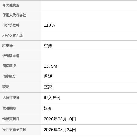
その他費用
保証人代行会社
110％
仲介手数料
バイク置き場
空無
駐車場
近隣駐車場
1375m
周辺環境
普通
借家区分
空家
現況
即入居可
入居可能日
媒介
取引態様
2026年08月10日
情報更新日
2026年08月24日
次回更新予定日