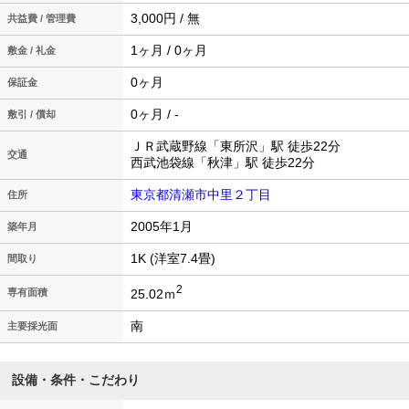
3,000円 / 無
共益費 / 管理費
1ヶ月 / 0ヶ月
敷金 / 礼金
0ヶ月
保証金
0ヶ月 / -
敷引 / 償却
ＪＲ武蔵野線「東所沢」駅 徒歩22分
交通
西武池袋線「秋津」駅 徒歩22分
東京都清瀬市中里２丁目
住所
2005年1月
築年月
1K (洋室7.4畳)
間取り
2
25.02ｍ
専有面積
南
主要採光面
設備・条件・こだわり