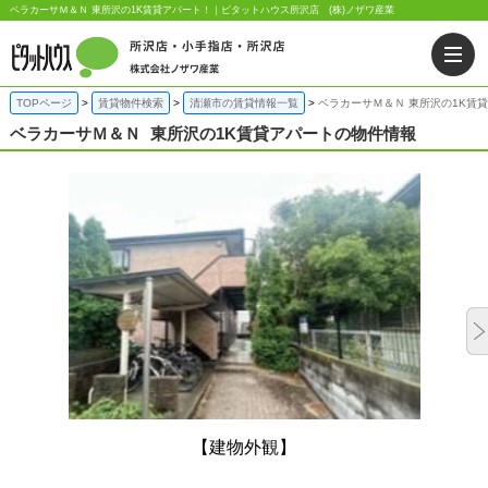
ベラカーサＭ＆Ｎ 東所沢の1K賃貸アパート！｜ピタットハウス所沢店 (株)ノザワ産業
TOPページ
賃貸物件検索
清瀬市の賃貸情報一覧
ベラカーサＭ＆Ｎ 東所沢の1K賃
ベラカーサＭ＆Ｎ
東所沢の1K賃貸アパートの物件情報
【建物外観】