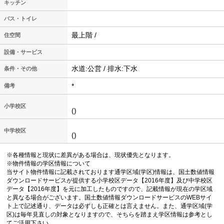
キッチン
バス・トイレ
最上階 /
住空間
設備・サービス
水道:公営 / 排水:下水
条件・その他
*
備考
小学校区
()
中学校区
()
※各種情報と現状に差異がある場合は、現状優先となります。
※物件情報の学区情報について
当サイト物件情報に記載されております通学区域(学区)情報は、国土数値情報
ダウンロードサービスが提供する小学校区データ【2016年度】及び中学校区
データ【2016年度】を元に加工したものですので、記載情報が現在の学区域
と異なる場合がございます。国土数値情報ダウンロードサービスのWEBサイ
ト上で記述通り、データは必ずしも正確とは言えません。また、通学区域(学
区)は毎年見直しの対象となりますので、そちらを踏まえ学区情報は参考とし
てご活用下さい。