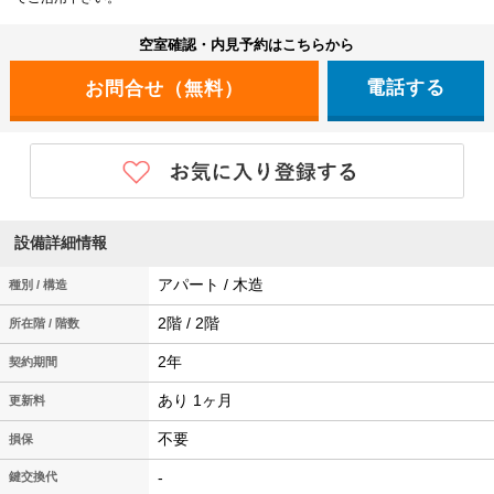
空室確認・内見予約はこちらから
電話する
設備詳細情報
アパート / 木造
種別 / 構造
2階 / 2階
所在階 / 階数
2年
契約期間
あり 1ヶ月
更新料
不要
損保
-
鍵交換代