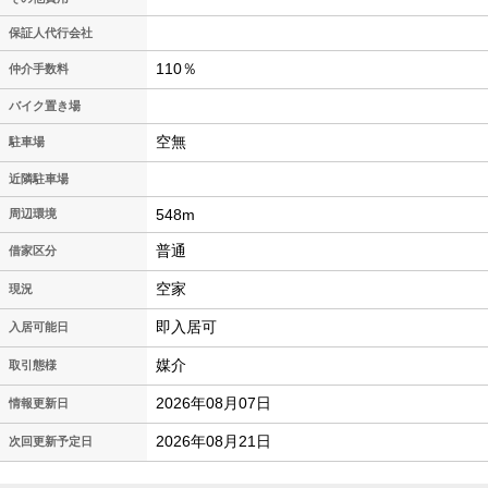
保証人代行会社
110％
仲介手数料
バイク置き場
空無
駐車場
近隣駐車場
548m
周辺環境
普通
借家区分
空家
現況
即入居可
入居可能日
媒介
取引態様
2026年08月07日
情報更新日
2026年08月21日
次回更新予定日