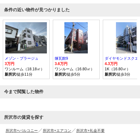
条件の近い物件が見つかりました
メゾン・プラージュ
煉瓦館9
3万円
3.6万円
4.3万円
ワンルーム（18.18㎡）
ワンルーム（16.80㎡）
1K（16.80㎡）
新所沢
/徒歩11分
新所沢
/徒歩5分
新所沢
/徒歩3分
今まで閲覧した物件
所沢市の賃貸を探す
所沢市+バルコニー
所沢市+エアコン
所沢市+礼金不要