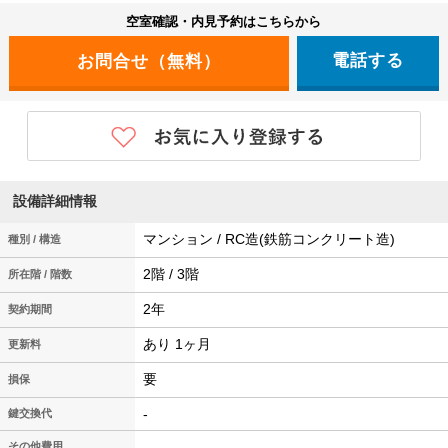
空室確認・内見予約はこちらから
電話する
設備詳細情報
マンション / RC造(鉄筋コンクリート造)
種別 / 構造
2階 / 3階
所在階 / 階数
2年
契約期間
あり 1ヶ月
更新料
要
損保
-
鍵交換代
その他費用