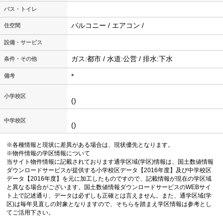
バス・トイレ
バルコニー / エアコン /
住空間
設備・サービス
ガス:都市 / 水道:公営 / 排水:下水
条件・その他
*
備考
小学校区
()
中学校区
()
※各種情報と現状に差異がある場合は、現状優先となります。
※物件情報の学区情報について
当サイト物件情報に記載されております通学区域(学区)情報は、国土数値情報
ダウンロードサービスが提供する小学校区データ【2016年度】及び中学校区
データ【2016年度】を元に加工したものですので、記載情報が現在の学区域
と異なる場合がございます。国土数値情報ダウンロードサービスのWEBサイ
ト上で記述通り、データは必ずしも正確とは言えません。また、通学区域(学
区)は毎年見直しの対象となりますので、そちらを踏まえ学区情報は参考とし
てご活用下さい。