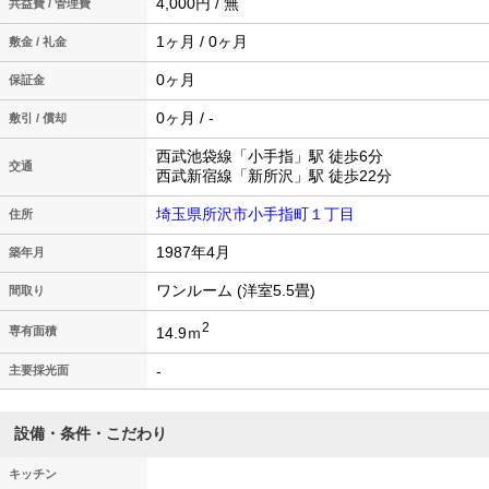
4,000円 / 無
共益費 / 管理費
1ヶ月 / 0ヶ月
敷金 / 礼金
0ヶ月
保証金
0ヶ月 / -
敷引 / 償却
西武池袋線「小手指」駅 徒歩6分
交通
西武新宿線「新所沢」駅 徒歩22分
埼玉県所沢市小手指町１丁目
住所
1987年4月
築年月
ワンルーム (洋室5.5畳)
間取り
2
14.9ｍ
専有面積
-
主要採光面
設備・条件・こだわり
キッチン