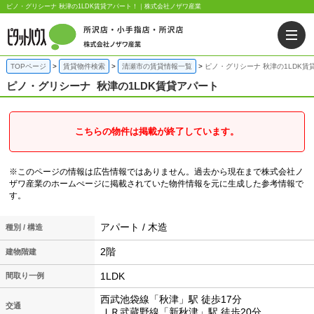
ピノ・グリシーナ 秋津の1LDK賃貸アパート！｜株式会社ノザワ産業
TOPページ
賃貸物件検索
清瀬市の賃貸情報一覧
ピノ・グリシーナ 秋津の1LDK賃
ピノ・グリシーナ
秋津の1LDK賃貸アパート
こちらの物件は掲載が終了しています。
※このページの情報は広告情報ではありません。過去から現在まで株式会社ノ
ザワ産業のホームぺージに掲載されていた物件情報を元に生成した参考情報で
す。
アパート / 木造
種別 / 構造
2階
建物階建
1LDK
間取り一例
西武池袋線「秋津」駅 徒歩17分
交通
ＪＲ武蔵野線「新秋津」駅 徒歩20分