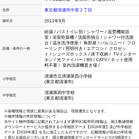
東京都清瀬市中里２丁目
住所
2011年9月
築年月
給湯 / バストイレ別 / シャワー / 追焚機能浴
室 / 浴室乾燥機 / 洗面所独立 / シャワー付洗面
台 / 温水洗浄便座 / 角部屋 / バルコニー / フロ
ーリング / 照明付き / エアコン / クロゼッ
設備・条件の一例
ト / シューズボックス / 床下収納 / TVインター
ホン / 光ファイバー / BS / CATV / ネット使用
料不要 / 室内洗濯機置き場 /
清瀬市立清瀬第四小学校
小学校区
(東京都清瀬市)
清瀬第四中学校
中学校区
(東京都清瀬市)
※各種情報と現状に差異がある場合は、現状優先となります。
※物件情報の学区情報について
当サイト物件情報に記載されております通学区域(学区)情報は、国土数値情報
ダウンロードサービスが提供する小学校区データ【2016年度】及び中学校区
データ【2016年度】を元に加工したものですので、記載情報が現在の学区域
と異なる場合がございます。国土数値情報ダウンロードサービスのWEBサイ