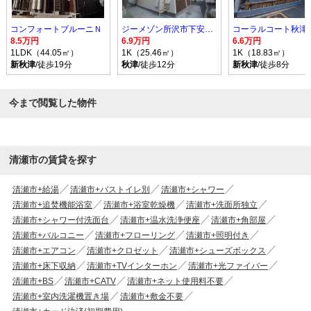
コンフォートブルーニＮ
ジーメゾン所沢市下安松ネスト
8.5万円
6.9万円
6.6万円
1LDK（44.05㎡）
1K（25.46㎡）
1K（18.83㎡）
新秋津
/徒歩19分
秋津
/徒歩12分
新秋津
/徒歩8分
今まで閲覧した物件
清瀬市の賃貸を探す
清瀬市+給湯
清瀬市+バストイレ別
清瀬市+シャワー
清瀬市+追焚機能浴室
清瀬市+浴室乾燥機
清瀬市+洗面所独立
清瀬市+シャワー付洗面台
清瀬市+温水洗浄便座
清瀬市+角部屋
清瀬市+バルコニー
清瀬市+フローリング
清瀬市+照明付き
清瀬市+エアコン
清瀬市+クロゼット
清瀬市+シューズボックス
清瀬市+床下収納
清瀬市+TVインターホン
清瀬市+光ファイバー
清瀬市+BS
清瀬市+CATV
清瀬市+ネット使用料不要
清瀬市+室内洗濯機置き場
清瀬市+敷金不要