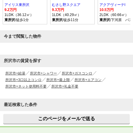
アイリス東所沢
むさし野スクエア
アクアヴィーテI
9.2万円
9.3万円
10.5万円
1LDK（36.12㎡）
1LDK（40.29㎡）
2LDK（60.66㎡）
東所沢
/徒歩1分
東所沢
/徒歩11分
東所沢
/下河原 バス
今まで閲覧した物件
所沢市の賃貸を探す
所沢市+給湯
所沢市+シャワー
所沢市+ガスコンロ
所沢市+3口以上コンロ
所沢市+最上階
所沢市+エアコン
所沢市+ネット使用料不要
所沢市+礼金不要
最近検索した条件
このページをメールで送る