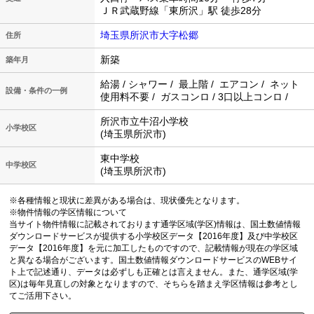
ＪＲ武蔵野線「東所沢」駅 徒歩28分
埼玉県所沢市大字松郷
住所
新築
築年月
給湯 / シャワー / 最上階 / エアコン / ネット
設備・条件の一例
使用料不要 / ガスコンロ / 3口以上コンロ /
所沢市立牛沼小学校
小学校区
(埼玉県所沢市)
東中学校
中学校区
(埼玉県所沢市)
※各種情報と現状に差異がある場合は、現状優先となります。
※物件情報の学区情報について
当サイト物件情報に記載されております通学区域(学区)情報は、国土数値情報
ダウンロードサービスが提供する小学校区データ【2016年度】及び中学校区
データ【2016年度】を元に加工したものですので、記載情報が現在の学区域
と異なる場合がございます。国土数値情報ダウンロードサービスのWEBサイ
ト上で記述通り、データは必ずしも正確とは言えません。また、通学区域(学
区)は毎年見直しの対象となりますので、そちらを踏まえ学区情報は参考とし
てご活用下さい。