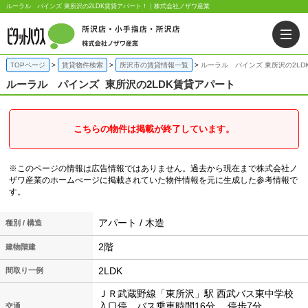
ルーラル パインズ 東所沢の2LDK賃貸アパート！｜株式会社ノザワ産業
TOPページ
賃貸物件検索
所沢市の賃貸情報一覧
ルーラル パインズ 東所沢の2LD
ルーラル パインズ
東所沢の2LDK賃貸アパート
こちらの物件は掲載が終了しています。
※このページの情報は広告情報ではありません。過去から現在まで株式会社ノ
ザワ産業のホームぺージに掲載されていた物件情報を元に生成した参考情報で
す。
アパート / 木造
種別 / 構造
2階
建物階建
2LDK
間取り一例
ＪＲ武蔵野線「東所沢」駅 西武バス東中学校
入口停 バス乗車時間16分 停歩7分
交通