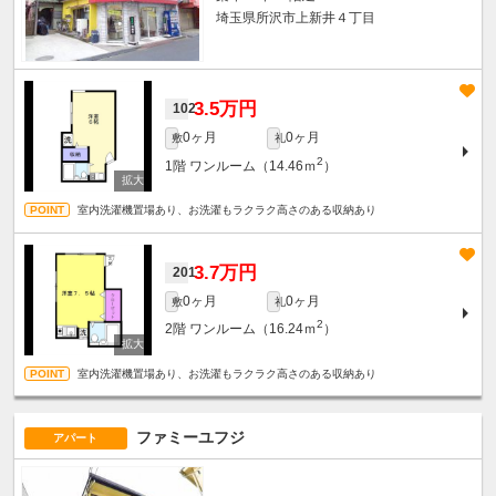
埼玉県所沢市上新井４丁目
3.5万円
102
0ヶ月
0ヶ月
敷
礼
2
1階
ワンルーム（14.46ｍ
）
室内洗濯機置場あり、お洗濯もラクラク高さのある収納あり
3.7万円
201
0ヶ月
0ヶ月
敷
礼
2
2階
ワンルーム（16.24ｍ
）
室内洗濯機置場あり、お洗濯もラクラク高さのある収納あり
ファミーユフジ
アパート