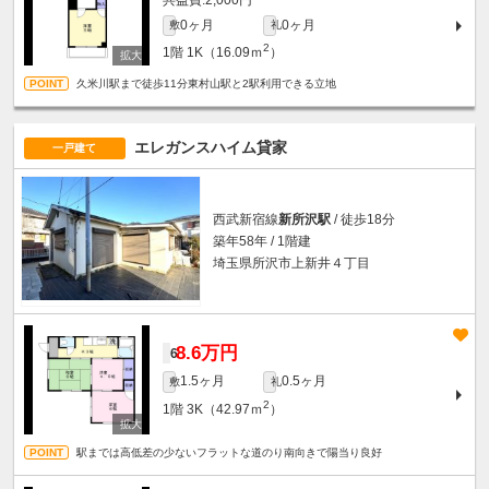
0ヶ月
0ヶ月
敷
礼
2
1階
1K（16.09ｍ
）
久米川駅まで徒歩11分東村山駅と2駅利用できる立地
エレガンスハイム貸家
一戸建て
西武新宿線
新所沢駅
/ 徒歩18分
築年58年 / 1階建
埼玉県所沢市上新井４丁目
8.6万円
6
1.5ヶ月
0.5ヶ月
敷
礼
2
1階
3K（42.97ｍ
）
駅までは高低差の少ないフラットな道のり南向きで陽当り良好