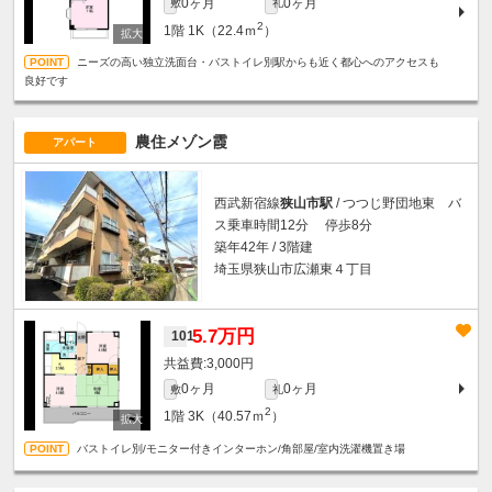
0ヶ月
0ヶ月
敷
礼
2
1階
1K（22.4ｍ
）
ニーズの高い独立洗面台・バストイレ別駅からも近く都心へのアクセスも
良好です
農住メゾン霞
アパート
西武新宿線
狭山市駅
/ つつじ野団地東 バ
ス乗車時間12分 停歩8分
築年42年 / 3階建
埼玉県狭山市広瀬東４丁目
5.7万円
101
3,000円
0ヶ月
0ヶ月
敷
礼
2
1階
3K（40.57ｍ
）
バストイレ別/モニター付きインターホン/角部屋/室内洗濯機置き場