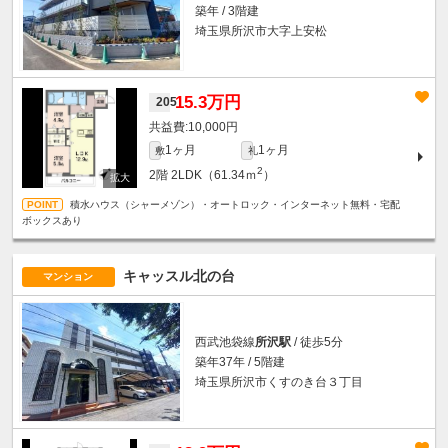
築年 / 3階建
埼玉県所沢市大字上安松
15.3万円
205
10,000円
1ヶ月
1ヶ月
敷
礼
2
2階
2LDK（61.34ｍ
）
積水ハウス（シャーメゾン）・オートロック・インターネット無料・宅配
ボックスあり
キャッスル北の台
マンション
西武池袋線
所沢駅
/ 徒歩5分
築年37年 / 5階建
埼玉県所沢市くすのき台３丁目