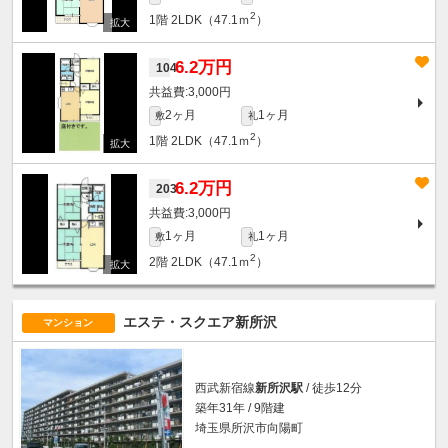
2
1階
2LDK（47.1ｍ
）
6.2万円
104
3,000円
2ヶ月
1ヶ月
敷
礼
2
1階
2LDK（47.1ｍ
）
6.2万円
203
3,000円
1ヶ月
1ヶ月
敷
礼
2
2階
2LDK（47.1ｍ
）
エステ・スクエア新所沢
マンション
西武新宿線
新所沢駅
/ 徒歩12分
築年31年 / 9階建
埼玉県所沢市向陽町