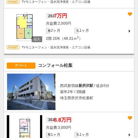
TVモニターフォン・温水洗浄便座・エアコン設備
7万円
202
2,000円
2ヶ月
1ヶ月
敷
礼
2
2階
2DK（48.31ｍ
）
TVモニターフォン・温水洗浄便座・エアコン設備
コンフォール松葉
アパート
西武新宿線
新所沢駅
/ 徒歩5分
築年2年 / 3階建
埼玉県所沢市松葉町
8.8万円
302
3,000円
1ヶ月
1ヶ月
敷
礼