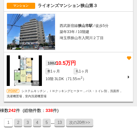
ライオンズマンション狭山第３
マンション
西武新宿線
狭山市駅
/ 徒歩5分
築年33年 / 10階建
埼玉県狭山市入間川２丁目
10.5万円
1002
1ヶ月
1ヶ月
敷
礼
2
10階
3LDK（71.55ｍ
）
システムキッチン，ＩＨクッキングヒーター，バス・トイレ別，洗面所，
洗濯機置場，室内洗濯機置場
棟数
242
件 (総物件数：
338
件)
...
1
2
3
4
5
13
次の20件>>