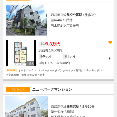
西武新宿線
航空公園駅
/ 徒歩3分
築年4年 / 3階建
埼玉県所沢市喜多町
9.8万円
302
10,000円
0ヶ月
1ヶ月
敷
礼
2
3階
1LDK（37.94ｍ
）
オートロック・エレベーター付きインターネット無料システムキッチン・
浴室乾燥機・追焚き等設備も充実
ニューパークマンション
マンション
西武新宿線
新所沢駅
/ 徒歩10分
築年41年 / 3階建