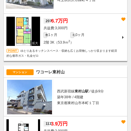
埼玉県所沢市緑町４丁目
6.7万円
207
3,000円
1ヶ月
0ヶ月
敷
礼
2
2階
3K（53.9ｍ
）
ゆとりあるキッチンスペース・収納も広くお荷物しっかり収まります経済
的な都市ガス・礼金ゼロ
ワコーレ東村山
マンション
西武新宿線
東村山駅
/ 徒歩9分
築年38年 / 4階建
東京都東村山市本町１丁目
3.9万円
113
2,000円