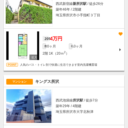
西武新宿線
新所沢駅
/ 徒歩26分
築年46年 / 2階建
埼玉県所沢市小手指町３丁目
4万円
205
0ヶ月
0ヶ月
敷
礼
2
2階
1K（20ｍ
）
人気のバス・トイレ別で快適に生活できます室内洗濯機置場
キングス所沢
マンション
西武池袋線
所沢駅
/ 徒歩7分
築年29年 / 4階建
埼玉県所沢市大字北秋津