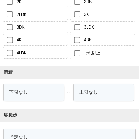
2K
2DK
2LDK
3K
3DK
3LDK
4K
4DK
4LDK
それ以上
面積
～
駅徒歩