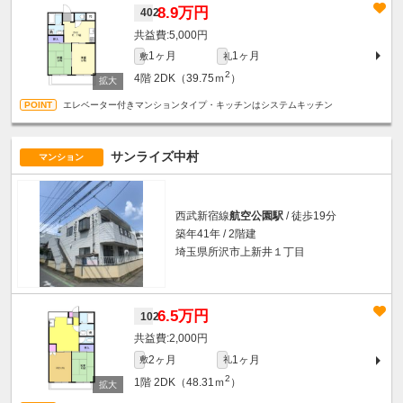
8.9万円
402
5,000円
1ヶ月
1ヶ月
敷
礼
2
4階
2DK（39.75ｍ
）
エレベーター付きマンションタイプ・キッチンはシステムキッチン
サンライズ中村
マンション
西武新宿線
航空公園駅
/ 徒歩19分
築年41年 / 2階建
埼玉県所沢市上新井１丁目
6.5万円
102
2,000円
2ヶ月
1ヶ月
敷
礼
2
1階
2DK（48.31ｍ
）