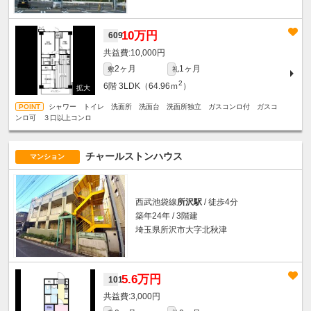
10万円
609
10,000円
2ヶ月
1ヶ月
敷
礼
2
6階
3LDK（64.96ｍ
）
シャワー トイレ 洗面所 洗面台 洗面所独立 ガスコンロ付 ガスコ
ンロ可 ３口以上コンロ
チャールストンハウス
マンション
西武池袋線
所沢駅
/ 徒歩4分
築年24年 / 3階建
埼玉県所沢市大字北秋津
5.6万円
101
3,000円