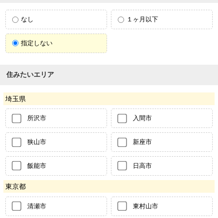
なし
１ヶ月以下
指定しない
住みたいエリア
埼玉県
所沢市
入間市
狭山市
新座市
飯能市
日高市
東京都
清瀬市
東村山市