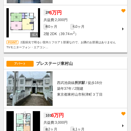
6万円
2F
2,000円
0ヶ月
0ヶ月
敷
礼
2
2階
2DK（39.74ｍ
）
2面採光で明るい室内１フロア１部屋なので、お隣のお部屋はありません
TVモニターフォン・エアコン…
プレステージ東村山
アパート
西武池袋線
所沢駅
/ 徒歩16分
築年37年 / 2階建
東京都東村山市秋津町３丁目
6万円
101
3,000円
2ヶ月
1ヶ月
敷
礼