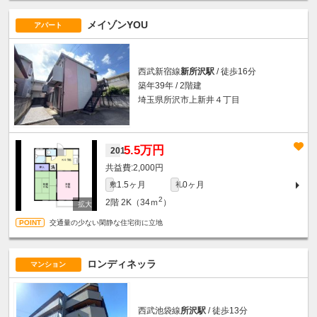
メイゾンYOU
アパート
西武新宿線
新所沢駅
/ 徒歩16分
築年39年 / 2階建
埼玉県所沢市上新井４丁目
5.5万円
201
2,000円
1.5ヶ月
0ヶ月
敷
礼
2
2階
2K（34ｍ
）
交通量の少ない閑静な住宅街に立地
ロンディネッラ
マンション
西武池袋線
所沢駅
/ 徒歩13分