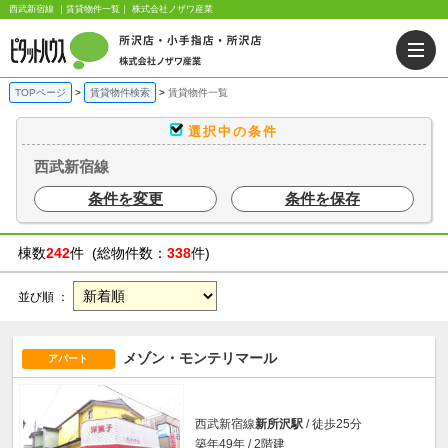
西武新宿線 ｜賃貸物件一覧｜ 株式会社ノザワ産業
TOPページ
賃貸物件検索
賃貸物件一覧
選択中の条件
西武新宿線
条件を変更
条件を保存
棟数
242
件 (総物件数：
338
件)
並び順 ：
メゾン・モンテリマール
アパート
西武新宿線
新所沢駅
/ 徒歩25分
築年49年 / 2階建