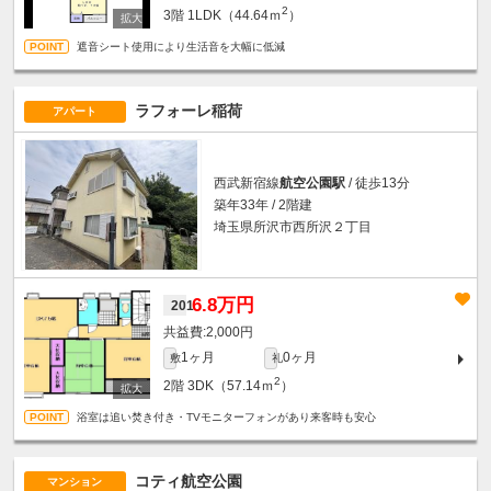
2
3階
1LDK（44.64ｍ
）
遮音シート使用により生活音を大幅に低減
ラフォーレ稲荷
アパート
西武新宿線
航空公園駅
/ 徒歩13分
築年33年 / 2階建
埼玉県所沢市西所沢２丁目
6.8万円
201
2,000円
1ヶ月
0ヶ月
敷
礼
2
2階
3DK（57.14ｍ
）
浴室は追い焚き付き・TVモニターフォンがあり来客時も安心
コティ航空公園
マンション