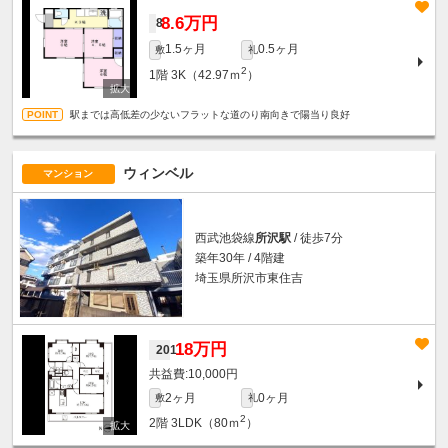
8.6万円
8
1.5ヶ月
0.5ヶ月
敷
礼
2
1階
3K（42.97ｍ
）
駅までは高低差の少ないフラットな道のり南向きで陽当り良好
ウィンベル
マンション
西武池袋線
所沢駅
/ 徒歩7分
築年30年 / 4階建
埼玉県所沢市東住吉
18万円
201
10,000円
2ヶ月
0ヶ月
敷
礼
2
2階
3LDK（80ｍ
）