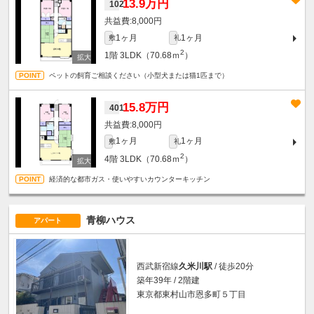
13.9万円
102
8,000円
1ヶ月
1ヶ月
敷
礼
2
1階
3LDK（70.68ｍ
）
ペットの飼育ご相談ください（小型犬または猫1匹まで）
15.8万円
401
8,000円
1ヶ月
1ヶ月
敷
礼
2
4階
3LDK（70.68ｍ
）
経済的な都市ガス・使いやすいカウンターキッチン
青柳ハウス
アパート
西武新宿線
久米川駅
/ 徒歩20分
築年39年 / 2階建
東京都東村山市恩多町５丁目