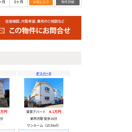
ヶ月
0ヶ月
お気に入り
物件詳細
オリバーII
1万円
4.1万円
賃貸アパート
1分
新所沢駅 徒歩16分
）
ワンルーム（15.93㎡）