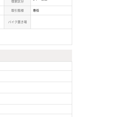
借家区分
取引態様
専任
バイク置き場