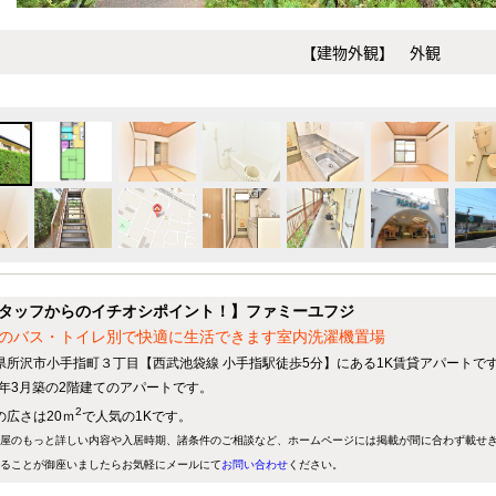
【建物外観】 外観
タッフからのイチオシポイント！】ファミーユフジ
のバス・トイレ別で快適に生活できます室内洗濯機置場
県所沢市小手指町３丁目【西武池袋線 小手指駅徒歩5分】にある1K賃貸アパートで
80年3月築の2階建てのアパートです。
2
の広さは20ｍ
で人気の1Kです。
屋のもっと詳しい内容や入居時期、諸条件のご相談など、ホームページには掲載が間に合わず載せ
ることが御座いましたらお気軽にメールにて
お問い合わせ
ください。