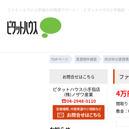
所沢賃貸TOP
賃貸管理業務
入居者様用ページTOP
売買物件一覧
無料売却査定
会社概要
ご来店予約
スタッフ紹介
お住まいの解約手続き
土地・空き家活用
購入時の諸費用
仲介手数料について
物件検索フォーム
入居中のマ
必要な書類
売却の流れ
月極駐車場
ピタットハウス所沢店
事業用物件
ピタットハ
TOPページ
賃貸物件検索
所沢市の賃貸情
フ
お問合せはこちら
所沢賃貸TOP
賃貸管理業務
入居者様用ページTOP
売買物件一覧
無料売却査定
会社概要
ご来店予約
スタッフ紹介
お住まいの解約手続き
土地・空き家活用
購入時の諸費用
仲介手数料について
物件検索フォーム
入居中のマ
ピタットハウス小手指店
4万
(株)ノザワ産業
必要な書類
売却の流れ
04-2948-0110
間取り
敷金：0
月極駐車場
ピタットハウス所沢店
事業用物件
ピタットハ