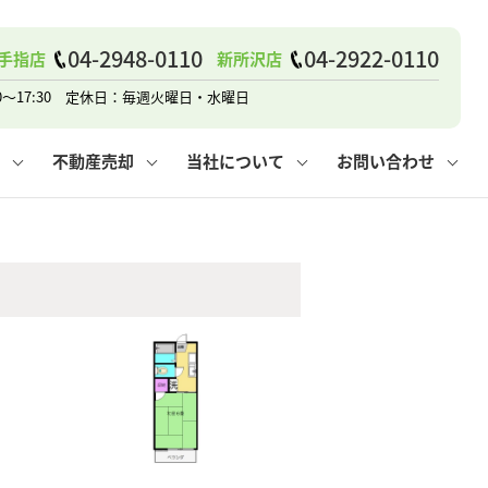
04-2948-0110
04-2922-0110
手指店
新所沢店
戸建て
諸費用
人情報保護方針
その他の問合せ
仲介と買取の違い
賃貸vs持ち家
0～17:30 定休日：毎週火曜日・水曜日
不動産売却
当社について
お問い合わせ
戸建て
諸費用
人情報保護方針
無料賃料査定
その他の問合せ
仲介と買取の違い
賃貸vs持ち家
採用情報
無料売却査定