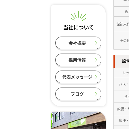
現
保証人
当社について
その
会社概要
採用情報
設
キ
代表メッセージ
バス
ブログ
住
設備・
条件