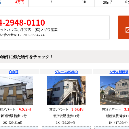
2
5
4万円
- / -
1K
0
20ｍ
4-2948-0110
ットハウス小手指店 (株)ノザワ産業
い合わせNO：RHS-3684274
の物件に似た物件をチェック！
白水荘
グレースASANO
シティ新所沢
4.5万円
3.6万円
3.
賃貸アパート
賃貸アパート
賃貸アパート
新所沢駅 徒歩12分
新所沢駅 徒歩11分
新所沢駅 徒歩1
2K（29.81㎡）
1K（19.29㎡）
1K（17.02㎡