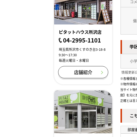
コ
備
ピタットハウス所沢店
04-2995-1101
学
埼玉県所沢市くすのき台3-18-8
9:30～17:30
毎週火曜日・水曜日
小
店舗紹介
情報更新日
※各種情報
※物件情報
当サイト物
度】を元に
正確とは言
こ
部屋