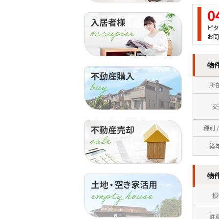
0
ピタ
お問
物
所
交
種別 
築
物
損
駐