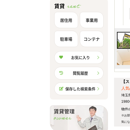
賃貸
居住用
事業用
駐車場
コンテナ
お気に入り
閲覧履歴
【ス
人気
保存した検索条件
埼玉
19
物件
※お部
気にな