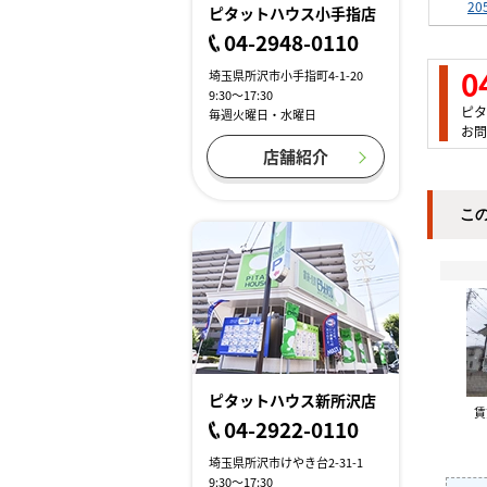
20
ピタットハウス小手指店
04-2948-0110
0
埼玉県所沢市小手指町4-1-20
9:30～17:30
ピタ
毎週火曜日・水曜日
お問
店舗紹介
こ
ピタットハウス新所沢店
04-2922-0110
埼玉県所沢市けやき台2-31-1
9:30～17:30