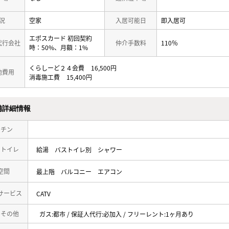
況
空家
入居可能日
即入居可
エポスカード 初回契約
代行会社
仲介手数料
110％
時：50%、月額：1%
くらしーど２４会費
16,500円
他費用
消毒施工費
15,400円
備詳細情報
ッチン
・トイレ
給湯
バストイレ別
シャワー
空間
最上階
バルコニー
エアコン
サービス
CATV
・その他
ガス:都市 / 保証人代行:必加入 / フリーレント:1ヶ月あり