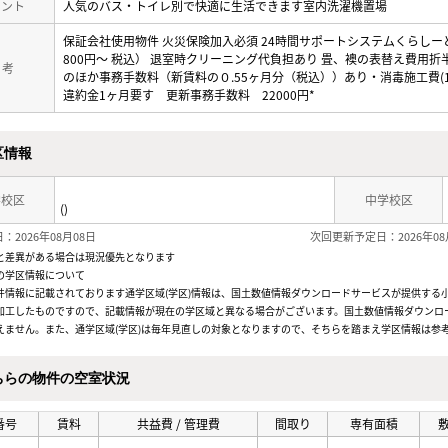
メント
人気のバス・トイレ別で快適に生活できます室内洗濯機置場
保証会社使用物件 火災保険加入必須 24時間サポートシステムくらしーど2
800円～ 税込） 退室時クリーニング代負担あり 畳、襖の表替え費用折半
 考
のほか事務手数料（新賃料の０.55ヶ月分（税込））あり・消毒施工費(1
違約金1ヶ月要す 更新事務手数料 22000円*
区情報
学校区
中学校区
()
：2026年08月08日
次回更新予定日：2026年08
と差異がある場合は現況優先となります
の学区情報について
件情報に記載されております通学区域(学区)情報は、国土数値情報ダウンロードサービスが提供する小学
加工したものですので、記載情報が現在の学区域と異なる場合がございます。国土数値情報ダウンロ
えません。また、通学区域(学区)は毎年見直しの対象となりますので、そちらを踏まえ学区情報は参
ちらの物件の空室状況
番号
賃料
共益費 / 管理費
間取り
専有面積