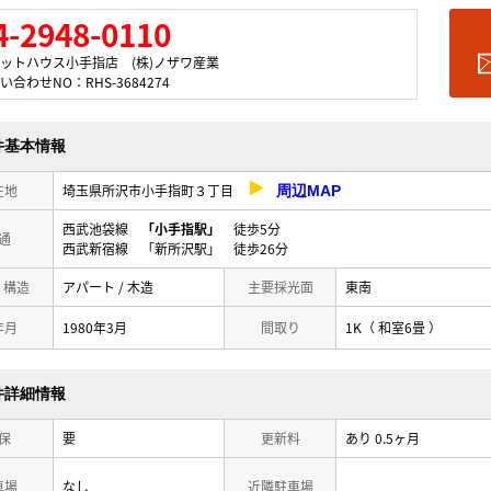
4-2948-0110
ットハウス小手指店 (株)ノザワ産業
い合わせNO：RHS-3684274
件基本情報
在地
埼玉県所沢市小手指町３丁目
周辺MAP
西武池袋線
「小手指駅」
徒歩5分
通
西武新宿線 「新所沢駅」 徒歩26分
/ 構造
アパート / 木造
主要採光面
東南
年月
1980年3月
間取り
1K（ 和室6畳 ）
件詳細情報
保
要
更新料
あり 0.5ヶ月
車場
なし
近隣駐車場