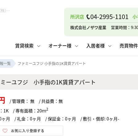
ファミーユフジ 小手指の1K賃貸アパート！｜ピタットハウス小手指店 (株)ノザワ産業
04-2995-1101
所沢店
小
ナー
お知らせ
購入までの流れ
管理物件一覧
お気に入り
業者の選び方
その他の問合せ
住まいのトラブルQ&A
お客様の声
閲覧履歴
管理のご依頼
よくある質問
媒介契約の種類
スタッフブログ
お住まいの解約手続き
保存した検索条件
マンションVS
売却時の
個
株式会社ノザワ産業
営業時間：9:3
高く売るポイント
よくある質問
相続
賃貸検索
オーナー様
入居者様
売買物件
ウス小手指店
コンテナ
ピタットハウス新所沢店
報一覧
ファミーユフジ 小手指の1K賃貸アパート
ァミーユフジ 小手指の1K賃貸アパート
ナー
お知らせ
購入までの流れ
空き家管理
お気に入り
業者の選び方
その他の問合せ
住まいのトラブルQ&A
お客様の声
管理物件一覧
閲覧履歴
よくある質問
媒介契約の種類
スタッフブログ
お住まいの解約手続き
保存した検索条件
管理のご依頼
マンションVS
売却時の
個
円
/ 管理費： 無 / 共益費：無
高く売るポイント
よくある質問
相続
2
：1K / 専有面積：20ｍ
ヶ月 / 礼金：0ヶ月 / 保証金：0ヶ月 / 敷引・償却: 0ヶ月-
ウス小手指店
コンテナ
ピタットハウス新所沢店