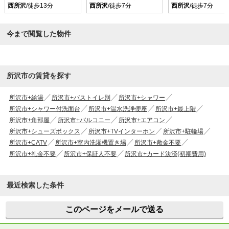
西所沢
/徒歩13分
西所沢
/徒歩7分
西所沢
/徒歩7分
今まで閲覧した物件
所沢市の賃貸を探す
所沢市+給湯
所沢市+バストイレ別
所沢市+シャワー
所沢市+シャワー付洗面台
所沢市+温水洗浄便座
所沢市+最上階
所沢市+角部屋
所沢市+バルコニー
所沢市+エアコン
所沢市+シューズボックス
所沢市+TVインターホン
所沢市+駐輪場
所沢市+CATV
所沢市+室内洗濯機置き場
所沢市+敷金不要
所沢市+礼金不要
所沢市+保証人不要
所沢市+カード決済(初期費用)
最近検索した条件
このページをメールで送る