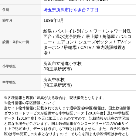
埼玉県所沢市けやき台２丁目
住所
1996年8月
築年月
給湯 / バストイレ別 / シャワー / シャワー付洗
面台 / 温水洗浄便座 / 最上階 / 角部屋 / バルコ
ニー / エアコン / シューズボックス / TVイン
設備・条件の一例
ターホン / 駐輪場 / CATV / 室内洗濯機置き
場 /
所沢市立清進小学校
小学校区
(埼玉県所沢市)
所沢中学校
中学校区
(埼玉県所沢市)
※各種情報と現状に差異がある場合は、現状優先となります。
※物件情報の学区情報について
当サイト物件情報に記載されております通学区域(学区)情報は、国土数値情報
ダウンロードサービスが提供する小学校区データ【2016年度】及び中学校区
データ【2016年度】を元に加工したものですので、記載情報が現在の学区域
と異なる場合がございます。国土数値情報ダウンロードサービスのWEBサイ
ト上で記述通り、データは必ずしも正確とは言えません。また、通学区域(学
区)は毎年見直しの対象となりますので、そちらを踏まえ学区情報は参考とし