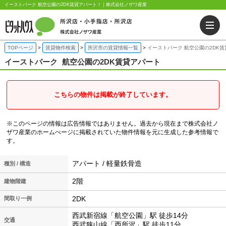
イーストパーク 航空公園の2DK賃貸アパート！｜株式会社ノザワ産業
TOPページ
賃貸物件検索
所沢市の賃貸情報一覧
イーストパーク 航空公園の2DK
イーストパーク
航空公園の2DK賃貸アパート
こちらの物件は掲載が終了しています。
※このページの情報は広告情報ではありません。過去から現在まで株式会社ノ
ザワ産業のホームぺージに掲載されていた物件情報を元に生成した参考情報で
す。
アパート / 軽量鉄骨造
種別 / 構造
2階
建物階建
2DK
間取り一例
西武新宿線「航空公園」駅 徒歩14分
交通
西武狭山線「西所沢」駅 徒歩11分