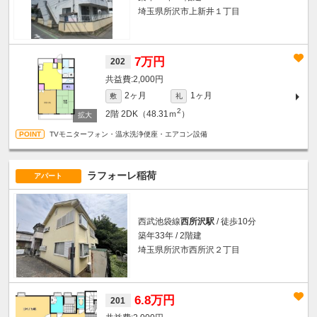
埼玉県所沢市上新井１丁目
7万円
202
2,000円
2ヶ月
1ヶ月
敷
礼
2
2階
2DK（48.31ｍ
）
TVモニターフォン・温水洗浄便座・エアコン設備
ラフォーレ稲荷
アパート
西武池袋線
西所沢駅
/ 徒歩10分
築年33年 / 2階建
埼玉県所沢市西所沢２丁目
6.8万円
201