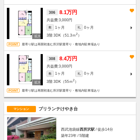
8.1万円
306
3,000円
1ヶ月
0ヶ月
敷
礼
2
3階
3DK（51.3ｍ
）
最寄り駅は再開初進む所沢駅最寄り・敷地内駐車場あり
8.4万円
308
3,000円
1ヶ月
0ヶ月
敷
礼
2
3階
3DK（55ｍ
）
最寄り駅は再開初進む所沢駅最寄り・敷地内駐車場あり
ブリランテけやき台
マンション
西武池袋線
西所沢駅
/ 徒歩14分
築年23年 / 5階建