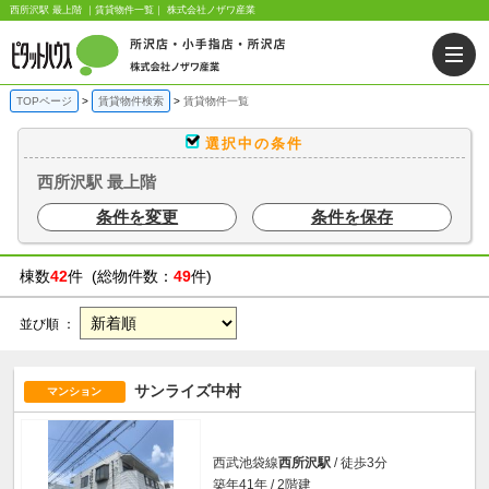
西所沢駅 最上階 ｜賃貸物件一覧｜ 株式会社ノザワ産業
TOPページ
賃貸物件検索
賃貸物件一覧
選択中の条件
西所沢駅 最上階
条件を変更
条件を保存
棟数
42
件 (総物件数：
49
件)
並び順 ：
サンライズ中村
マンション
西武池袋線
西所沢駅
/ 徒歩3分
築年41年 / 2階建