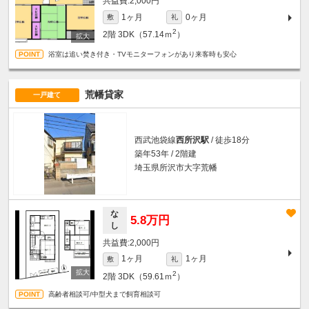
2,000円
1ヶ月
0ヶ月
敷
礼
2
2階
3DK（57.14ｍ
）
浴室は追い焚き付き・TVモニターフォンがあり来客時も安心
荒幡貸家
一戸建て
西武池袋線
西所沢駅
/ 徒歩18分
築年53年 / 2階建
埼玉県所沢市大字荒幡
な
5.8万円
し
2,000円
1ヶ月
1ヶ月
敷
礼
2
2階
3DK（59.61ｍ
）
高齢者相談可/中型犬まで飼育相談可