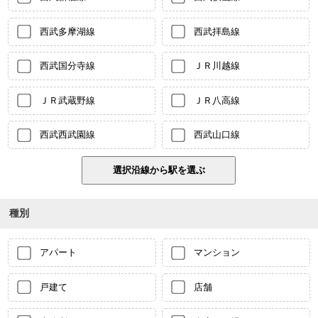
西武多摩湖線
西武拝島線
西武国分寺線
ＪＲ川越線
ＪＲ武蔵野線
ＪＲ八高線
西武西武園線
西武山口線
種別
アパート
マンション
戸建て
店舗