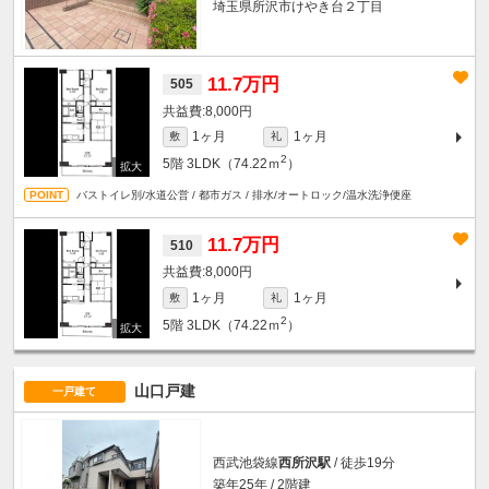
埼玉県所沢市けやき台２丁目
11.7万円
505
8,000円
1ヶ月
1ヶ月
敷
礼
2
5階
3LDK（74.22ｍ
）
バストイレ別/水道公営 / 都市ガス / 排水/オートロック/温水洗浄便座
11.7万円
510
8,000円
1ヶ月
1ヶ月
敷
礼
2
5階
3LDK（74.22ｍ
）
山口戸建
一戸建て
西武池袋線
西所沢駅
/ 徒歩19分
築年25年 / 2階建