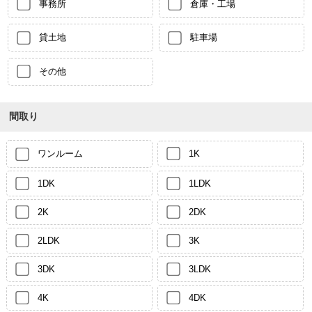
事務所
倉庫・工場
貸土地
駐車場
その他
間取り
ワンルーム
1K
1DK
1LDK
2K
2DK
2LDK
3K
3DK
3LDK
4K
4DK