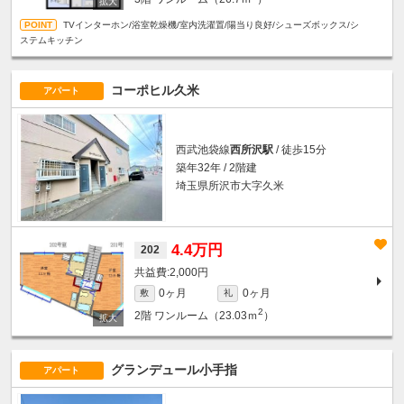
TVインターホン/浴室乾燥機/室内洗濯置/陽当り良好/シューズボックス/シ
ステムキッチン
コーポヒル久米
アパート
西武池袋線
西所沢駅
/ 徒歩15分
築年32年 / 2階建
埼玉県所沢市大字久米
4.4万円
202
2,000円
0ヶ月
0ヶ月
敷
礼
2
2階
ワンルーム（23.03ｍ
）
グランデュール小手指
アパート