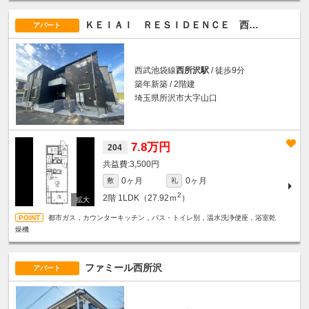
ＫＥＩＡＩ ＲＥＳＩＤＥＮＣＥ 西所沢III
アパート
西武池袋線
西所沢駅
/ 徒歩9分
築年新築 / 2階建
埼玉県所沢市大字山口
7.8万円
204
3,500円
0ヶ月
0ヶ月
敷
礼
2
2階
1LDK（27.92ｍ
）
都市ガス，カウンターキッチン，バス・トイレ別，温水洗浄便座，浴室乾
燥機
ファミール西所沢
アパート