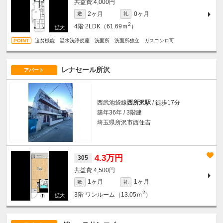
4,000円
2ヶ月
0ヶ月
敷
礼
2
4階
2LDK（61.69ｍ
）
追焚機能 温水洗浄便座 洗面所 洗面所独立 ガスコンロ可
レナセール所沢
アパート
西武池袋線
西所沢駅
/ 徒歩17分
築年36年 / 3階建
埼玉県所沢市西住吉
4.3万円
305
4,500円
1ヶ月
1ヶ月
敷
礼
2
3階
ワンルーム（13.05ｍ
）