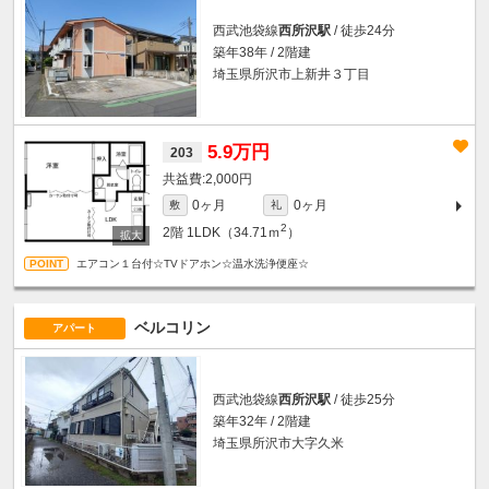
西武池袋線
西所沢駅
/ 徒歩24分
築年38年 / 2階建
埼玉県所沢市上新井３丁目
5.9万円
203
2,000円
0ヶ月
0ヶ月
敷
礼
2
2階
1LDK（34.71ｍ
）
エアコン１台付☆TVドアホン☆温水洗浄便座☆
ベルコリン
アパート
西武池袋線
西所沢駅
/ 徒歩25分
築年32年 / 2階建
埼玉県所沢市大字久米