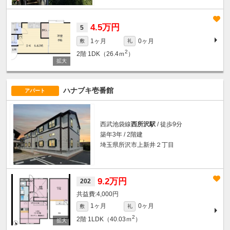
4.5万円
5
1ヶ月
0ヶ月
敷
礼
2
2階
1DK（26.4ｍ
）
ハナブキ壱番館
アパート
西武池袋線
西所沢駅
/ 徒歩9分
築年3年 / 2階建
埼玉県所沢市上新井２丁目
9.2万円
202
4,000円
1ヶ月
0ヶ月
敷
礼
2
2階
1LDK（40.03ｍ
）