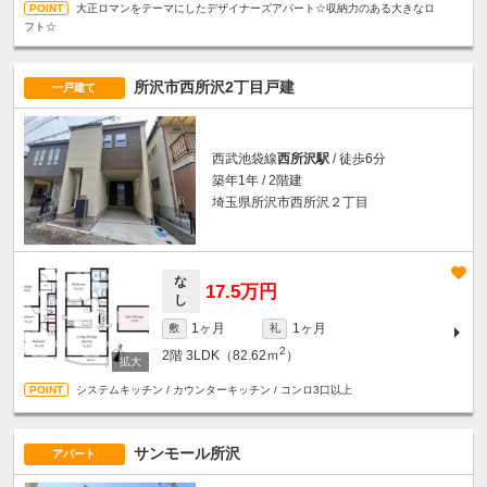
大正ロマンをテーマにしたデザイナーズアパート☆収納力のある大きなロ
フト☆
所沢市西所沢2丁目戸建
一戸建て
西武池袋線
西所沢駅
/ 徒歩6分
築年1年 / 2階建
埼玉県所沢市西所沢２丁目
な
17.5万円
し
1ヶ月
1ヶ月
敷
礼
2
2階
3LDK（82.62ｍ
）
システムキッチン / カウンターキッチン / コンロ3口以上
サンモール所沢
アパート