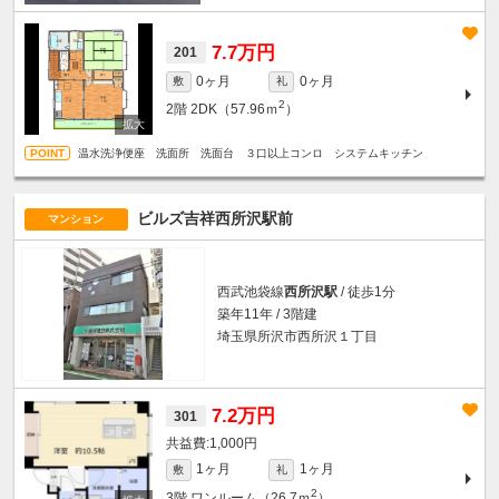
7.7万円
201
0ヶ月
0ヶ月
敷
礼
2
2階
2DK（57.96ｍ
）
温水洗浄便座 洗面所 洗面台 ３口以上コンロ システムキッチン
ビルズ吉祥西所沢駅前
マンション
西武池袋線
西所沢駅
/ 徒歩1分
築年11年 / 3階建
埼玉県所沢市西所沢１丁目
7.2万円
301
1,000円
1ヶ月
1ヶ月
敷
礼
2
3階
ワンルーム（26.7ｍ
）