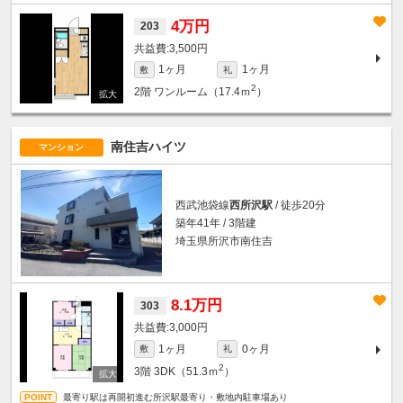
4万円
203
3,500円
1ヶ月
1ヶ月
敷
礼
2
2階
ワンルーム（17.4ｍ
）
南住吉ハイツ
マンション
西武池袋線
西所沢駅
/ 徒歩20分
築年41年 / 3階建
埼玉県所沢市南住吉
8.1万円
303
3,000円
1ヶ月
0ヶ月
敷
礼
2
3階
3DK（51.3ｍ
）
最寄り駅は再開初進む所沢駅最寄り・敷地内駐車場あり