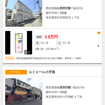
西武池袋線
西所沢駅
/ 徒歩3分
築年35年 / 2階建
埼玉県所沢市西所沢１丁目
3.8万円
205
0ヶ月
0ヶ月
敷
礼
2
2階
1K（20.46ｍ
）
西武池袋線西所沢駅徒歩3分の好立地で通勤・通学近くて便利
ルミエール小手指
アパート
西武池袋線
西所沢駅
/ 徒歩23分
築年42年 / 2階建
埼玉県所沢市小手指町４丁目