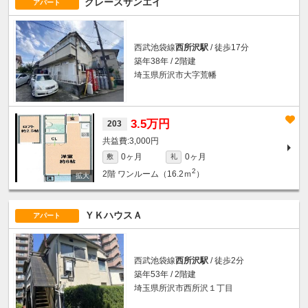
グレースサンエイ
アパート
西武池袋線
西所沢駅
/ 徒歩17分
築年38年 / 2階建
埼玉県所沢市大字荒幡
3.5万円
203
3,000円
0ヶ月
0ヶ月
敷
礼
2
2階
ワンルーム（16.2ｍ
）
ＹＫハウスＡ
アパート
西武池袋線
西所沢駅
/ 徒歩2分
築年53年 / 2階建
埼玉県所沢市西所沢１丁目