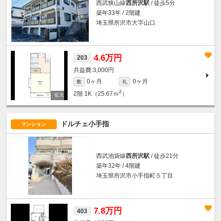
西武狭山線
西所沢駅
/ 徒歩5分
築年33年 / 2階建
埼玉県所沢市大字山口
4.6万円
203
3,000円
0ヶ月
0ヶ月
敷
礼
2
2階
1K（25.67ｍ
）
ドルチェ小手指
マンション
西武池袋線
西所沢駅
/ 徒歩21分
築年32年 / 4階建
埼玉県所沢市小手指町５丁目
7.8万円
403