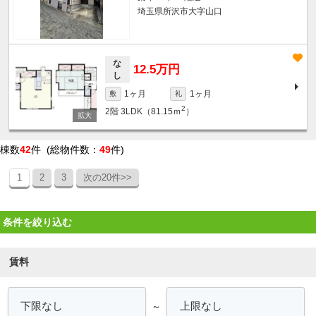
埼玉県所沢市大字山口
な
12.5万円
し
1ヶ月
1ヶ月
敷
礼
2
2階
3LDK（81.15ｍ
）
棟数
42
件 (総物件数：
49
件)
1
2
3
次の20件>>
条件を絞り込む
賃料
～