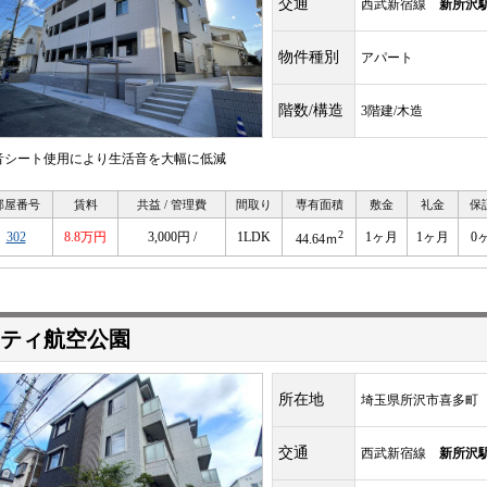
交通
西武新宿線
新所沢
物件種別
アパート
階数/構造
3階建/木造
音シート使用により生活音を大幅に低減
部屋番号
賃料
共益 / 管理費
間取り
専有面積
敷金
礼金
保
2
302
8.8万円
3,000円 /
1LDK
1ヶ月
1ヶ月
0
44.64ｍ
ティ航空公園
所在地
埼玉県所沢市喜多町
交通
西武新宿線
新所沢