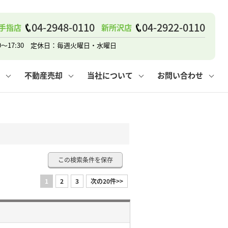
戸建て
諸費用
人情報保護方針
その他の問合せ
仲介と買取の違い
賃貸vs持ち家
04-2948-0110
04-2922-0110
手指店
新所沢店
0～17:30 定休日：毎週火曜日・水曜日
不動産売却
当社について
お問い合わせ
戸建て
諸費用
人情報保護方針
無料賃料査定
その他の問合せ
仲介と買取の違い
賃貸vs持ち家
採用情報
無料売却査定
この検索条件を保存
1
2
3
次の20件>>