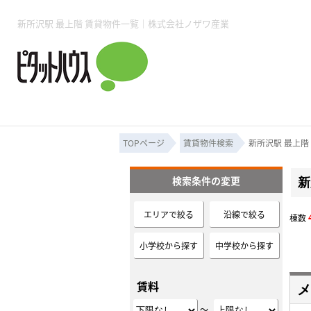
所沢賃貸TOP
賃貸管理業務
入居者様用ページTOP
売買物件一覧
無料売却査定
会社概要
ご来店予約
スタッフ紹介
お住まいの解約手続き
土地・空き家活用
購入時の諸費用
仲介手数料について
物件検索フォーム
入居中のマ
新所沢駅 最上階 賃貸物件一覧｜株式会社ノザワ産業
必要な書類
売却の流れ
月極駐車場
ピタットハウス所沢店
事業用物件
ピタットハ
TOPページ
賃貸物件検索
新所沢駅 最上階
検索条件の変更
新
所沢賃貸TOP
賃貸管理業務
入居者様用ページTOP
売買物件一覧
無料売却査定
会社概要
ご来店予約
スタッフ紹介
お住まいの解約手続き
土地・空き家活用
購入時の諸費用
仲介手数料について
物件検索フォーム
入居中のマ
エリアで絞る
沿線で絞る
棟数
必要な書類
売却の流れ
小学校から探す
中学校から探す
月極駐車場
ピタットハウス所沢店
事業用物件
ピタットハ
賃料
メ
～