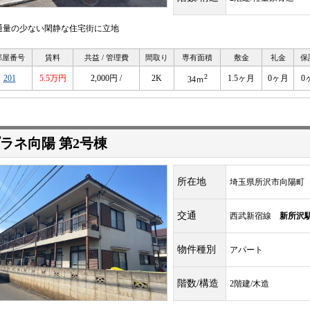
通量の少ない閑静な住宅街に立地
部屋番号
賃料
共益 / 管理費
間取り
専有面積
敷金
礼金
保
2
201
5.5万円
2,000円 /
2K
1.5ヶ月
0ヶ月
0
34ｍ
ラネ向陽 第2号棟
所在地
埼玉県所沢市向陽町
交通
西武新宿線
新所沢
物件種別
アパート
階数/構造
2階建/木造