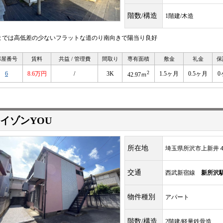
階数/構造
1階建/木造
までは高低差の少ないフラットな道のり南向きで陽当り良好
部屋番号
賃料
共益 / 管理費
間取り
専有面積
敷金
礼金
保
2
6
8.6万円
/
3K
1.5ヶ月
0.5ヶ月
0
42.97ｍ
イゾンYOU
所在地
埼玉県所沢市上新井
交通
西武新宿線
新所沢
物件種別
アパート
階数/構造
2階建/軽量鉄骨造