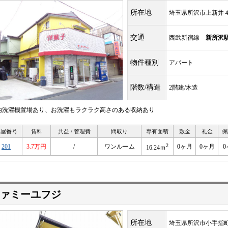
所在地
埼玉県所沢市上新井
交通
西武新宿線
新所沢
物件種別
アパート
階数/構造
2階建/木造
内洗濯機置場あり、お洗濯もラクラク高さのある収納あり
部屋番号
賃料
共益 / 管理費
間取り
専有面積
敷金
礼金
保
2
201
3.7万円
/
ワンルーム
0ヶ月
0ヶ月
0
16.24ｍ
ァミーユフジ
所在地
埼玉県所沢市小手指