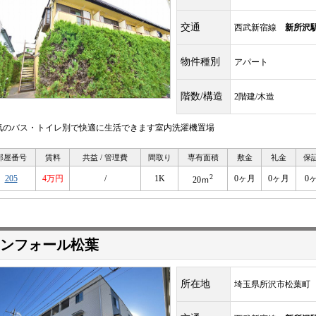
交通
西武新宿線
新所沢
物件種別
アパート
階数/構造
2階建/木造
気のバス・トイレ別で快適に生活できます室内洗濯機置場
部屋番号
賃料
共益 / 管理費
間取り
専有面積
敷金
礼金
保
2
205
4万円
/
1K
0ヶ月
0ヶ月
0
20ｍ
ンフォール松葉
所在地
埼玉県所沢市松葉町