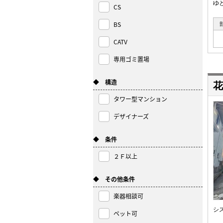
ゆ
CS
BS
CATV
専用ゴミ置場
◆ 構造
花
タワー型マンション
デザイナーズ
◆ 条件
２Ｆ以上
◆ その他条件
楽器相談可
シ
ペット可