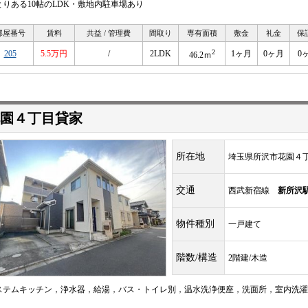
とりある10帖のLDK・敷地内駐車場あり
部屋番号
賃料
共益 / 管理費
間取り
専有面積
敷金
礼金
保
2
205
5.5万円
/
2LDK
1ヶ月
0ヶ月
0
46.2ｍ
園４丁目貸家
所在地
埼玉県所沢市花園４
交通
西武新宿線
新所沢
物件種別
一戸建て
階数/構造
2階建/木造
ステムキッチン，浄水器，給湯，バス・トイレ別，温水洗浄便座，洗面所，室内洗濯