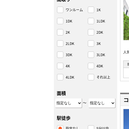
ワンルーム
1K
1DK
1LDK
2K
2DK
2LDK
3K
人
3DK
3LDK
4K
4DK
4LDK
それ以上
面積
コ
～
駅徒歩
指定なし
5分以内